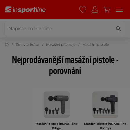
Zdraví a krása
Masážní přístroje
Masážní pistole
Nejprodávanější masážní pistole -
porovnání
Masážní pistole inSPORTline
Masážní pistole inSPORTline
Bitigo
Rondys