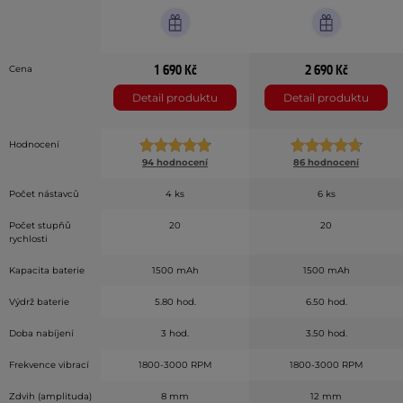
1 690 Kč
2 690 Kč
Cena
Detail produktu
Detail produktu
Hodnocení
94 hodnocení
86 hodnocení
Počet nástavců
4 ks
6 ks
Počet stupňů
20
20
rychlosti
Kapacita baterie
1500 mAh
1500 mAh
Výdrž baterie
5.80 hod.
6.50 hod.
Doba nabíjení
3 hod.
3.50 hod.
Frekvence vibrací
1800-3000 RPM
1800-3000 RPM
Zdvih (amplituda)
8 mm
12 mm