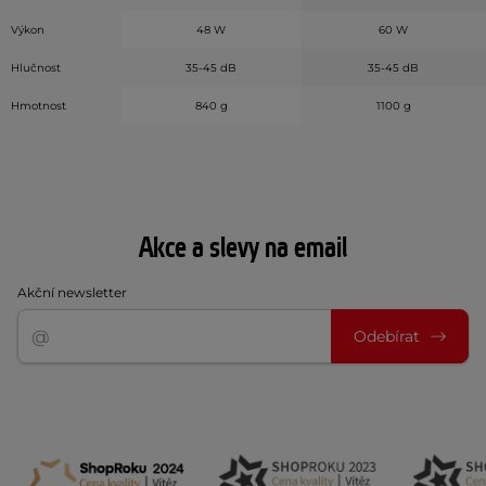
Výkon
48 W
60 W
Hlučnost
35-45 dB
35-45 dB
Hmotnost
840 g
1100 g
Akce a slevy na email
Akční newsletter
Odebírat