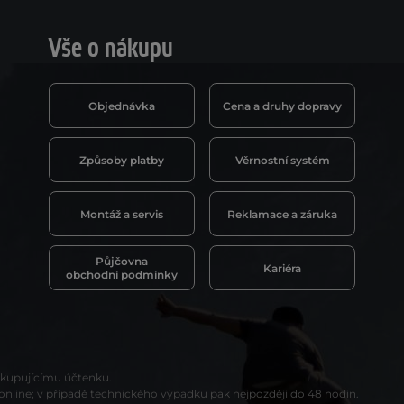
Vše o nákupu
Objednávka
Cena a druhy dopravy
Způsoby platby
Věrnostní systém
Montáž a servis
Reklamace a záruka
Půjčovna
Kariéra
obchodní podmínky
t kupujícímu účtenku.
 online; v případě technického výpadku pak nejpozději do 48 hodin.