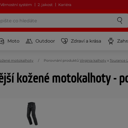
Věrnostní systém
2. jakost
Kariéra
Moto
Outdoor
Zdraví a krása
Zahr
ožené motokalhoty
Porovnání produktů
Virginia kalhoty
x
Tourance 
ější kožené motokalhoty - p