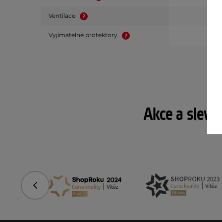
Ventilace
Vyjímatelné protektory
Akce a slevy
Předchozí