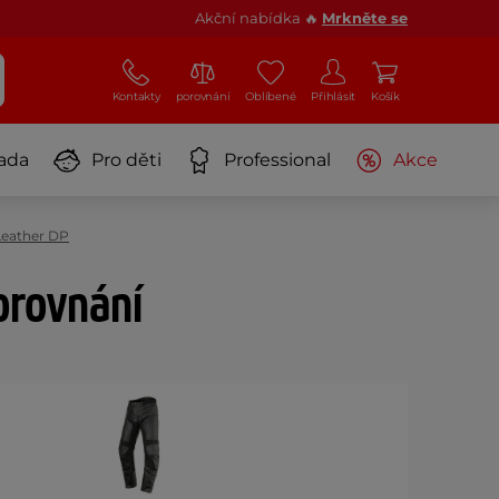
Akční nabídka 🔥
Mrkněte se
Kontakty
porovnání
Oblíbené
Přihlásit
Košík
ada
Pro děti
Professional
Akce
Leather DP
orovnání