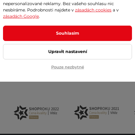
nepersonalizované reklamy. Bez vašeho souhlasu nic
nesbíráme. Podrobnosti najdete v
zásadách cookies
a v
zásadách Google
.
Souhlasím
Upravit nastavení
Akční newsletter
 na email
Pouze nezbytné