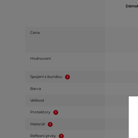
Dámské
Cena
Hodnocení
Spojení s bundou
Barva
Velikost
Protektory
Materiál
Reflexní prvky