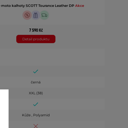
 moto kalhoty SCOTT Tourance Leather DP
Akce
7 590 Kč
Detail produktu
černá
XXL (38)
Kůže , Polyamid