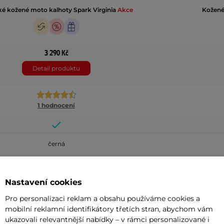
 kožené moto kalhoty Spark Virginia
Akce
Kožené
3 290 Kč
Detail produktu
1 hodnocení
černá
M , XL
Nastavení cookies
Pro personalizaci reklam a obsahu používáme cookies a
Kůže
mobilní reklamní identifikátory třetích stran, abychom vám
ukazovali relevantnější nabídky – v rámci personalizované i