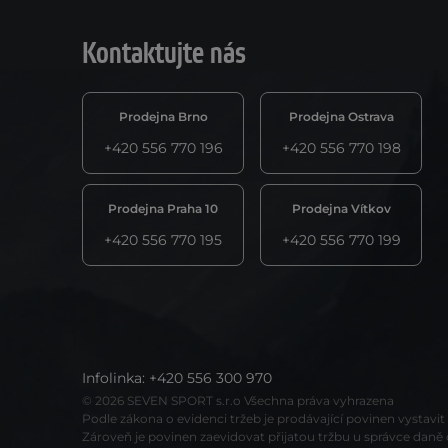
Kontaktujte nás
Prodejna Brno
Prodejna Ostrava
+420 556 770 196
+420 556 770 198
Prodejna Praha 10
Prodejna Vítkov
+420 556 770 195
+420 556 770 199
Infolinka
:
+420 556 300 970
© 2026 SEVEN SPORT s.r.o Všechna práva vyhrazena
Podle zákona o evidenci tržeb je prodávající povinen vystavi
Zároveň je povinen zaevidovat přijatou tržbu u správce daně