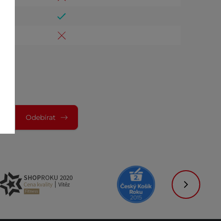
Odebírat
Následujíc