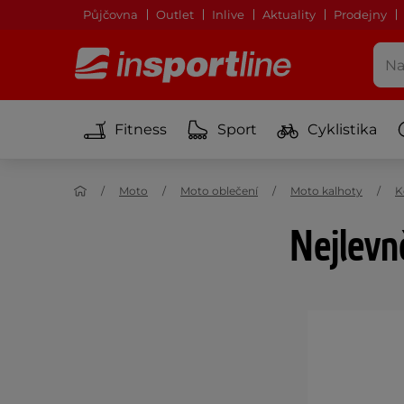
Půjčovna
Outlet
Inlive
Aktuality
Prodejny
Fitness
Sport
Cyklistika
Moto
Moto oblečení
Moto kalhoty
K
Nejlevn