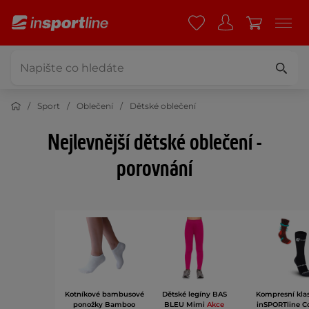
Sport
Oblečení
Dětské oblečení
Nejlevnější dětské oblečení -
porovnání
Kotníkové bambusové
Dětské legíny BAS
Kompresní kla
ponožky Bamboo
BLEU Mimi
Akce
inSPORTline 