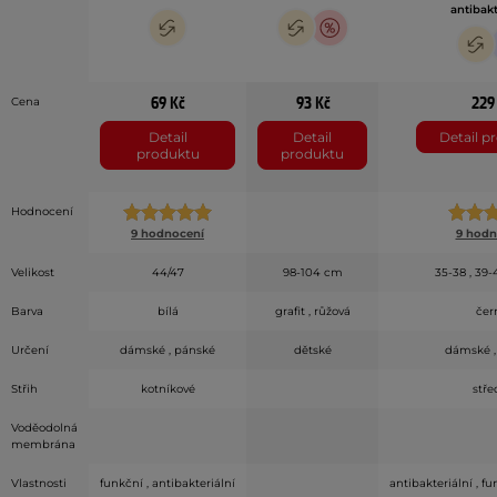
antibakt
69 Kč
93 Kč
229
Cena
Detail
Detail
Detail p
produktu
produktu
Hodnocení
9 hodnocení
9 hodn
Velikost
44/47
98-104 cm
35-38 , 39-
Barva
bílá
grafit , růžová
čer
Určení
dámské , pánské
dětské
dámské ,
Střih
kotníkové
stře
Voděodolná
membrána
Vlastnosti
funkční , antibakteriální
antibakteriální , f