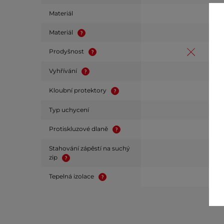
Materiál
Materiál
Prodyšnost
Vyhřívání
Kloubní protektory
Typ uchycení
Protiskluzové dlaně
Stahování zápěstí na suchý
zip
Tepelná izolace