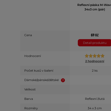
Reflexní páska M-Wav
34x3 cm (pár)
69 Kč
Cena
Detail produktu
Hodnocení
2 hodnocení
Počet kusů v balení
2 ks
Dámské/pánské/dětské
Velikost
Barva
Reflexní žlutá
Rozměry
34 x 3 cm