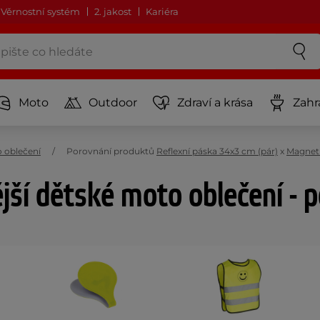
Věrnostní systém
2. jakost
Kariéra
Moto
Outdoor
Zdraví a krása
Zahr
 oblečení
Porovnání produktů
Reflexní páska 34x3 cm (pár)
x
Magnet 
jší dětské moto oblečení - 