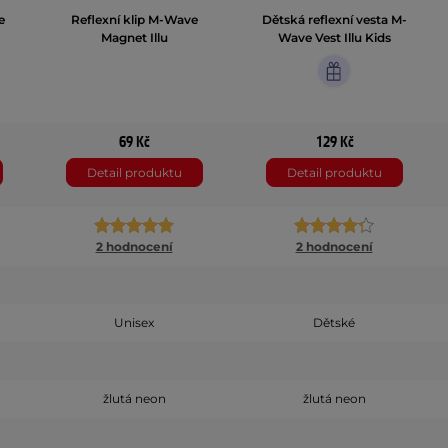
e
Reflexní klip M-Wave
Dětská reflexní vesta M-
Magnet Illu
Wave Vest Illu Kids
69 Kč
129 Kč
Detail produktu
Detail produktu
2 hodnocení
2 hodnocení
Unisex
Dětské
žlutá neon
žlutá neon