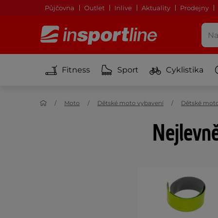
Půjčovna
Outlet
Inlive
Aktuality
Prodejny
Fitness
Sport
Cyklistika
Moto
Dětské moto vybavení
Dětské moto
Nejlevně