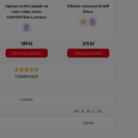
Upínací svítící pásek na
Dětské rukavice Roleff
ruku nebo nohu
Elmo
inSPORTline Lumiero
169 Kč
315 Kč
Detail produktu
Detail produktu
1 hodnocení
Unisex
XS , S , M , L , XL
černá