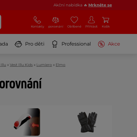
Akční nabídka 🔥
Mrkněte se
Kontakty
porovnání
Oblíbené
Přihlásit
Košík
ada
Pro děti
Professional
Akce
Illu
x
Vest Illu Kids
x
Lumiero
x
Elmo
porovnání