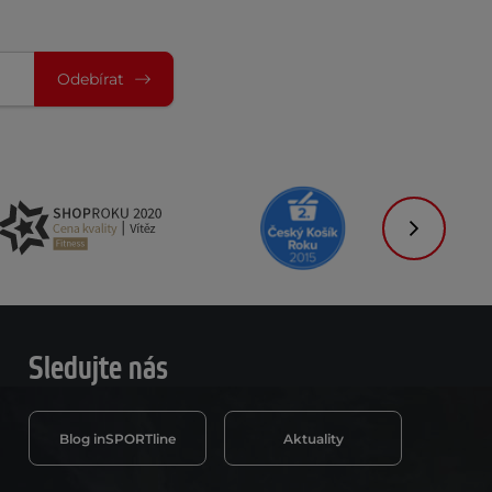
Odebírat
Následujíc
Sledujte nás
Blog inSPORTline
Aktuality