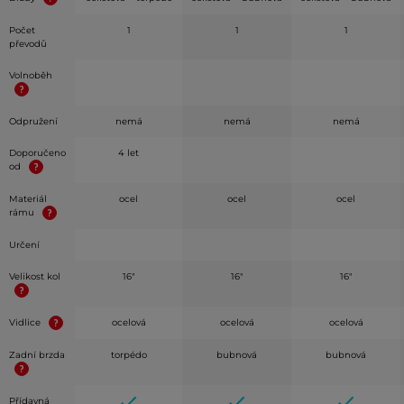
Počet
1
1
1
převodů
Volnoběh
Odpružení
nemá
nemá
nemá
Doporučeno
4 let
od
Materiál
ocel
ocel
ocel
rámu
Určení
Velikost kol
16"
16"
16"
Vidlice
ocelová
ocelová
ocelová
Zadní brzda
torpédo
bubnová
bubnová
Přídavná