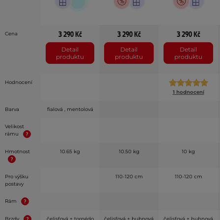
3 290 Kč
3 290 Kč
3 290 Kč
Cena
Detail
Detail
Detail
produktu
produktu
produktu
Hodnocení
1 hodnocení
Barva
fialová , mentolová
Velikost
rámu
Hmotnost
10.65 kg
10.50 kg
10 kg
Pro výšku
110-120 cm
110-120 cm
postavy
Rám
Brzdy
čelisťová + torpédo
čelisťová + bubnová
čelisťová + bubnová