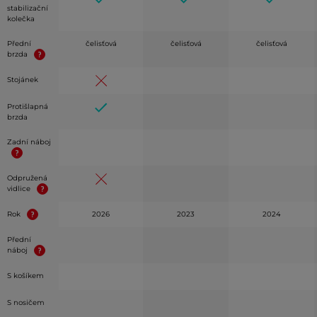
stabilizační
kolečka
Přední
čelisťová
čelisťová
čelisťová
brzda
Stojánek
Protišlapná
brzda
Zadní náboj
Odpružená
vidlice
Rok
2026
2023
2024
Přední
náboj
S košíkem
S nosičem