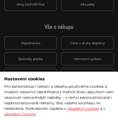
Blog inSPORTline
Aktuality
Vše o nákupu
Objednávka
Cena a druhy dopravy
Způsoby platby
Věrnostní systém
Montáž a servis
Reklamace a záruka
Nastavení cookies
Pro personalizaci reklam a obsahu používáme cookies a
Půjčovna
Kariéra
mobilní reklamní identifikátory třetích stran, abychom vám
obchodní podmínky
ukazovali relevantnější nabídky – v rámci personalizované i
nepersonalizované reklamy. Bez vašeho souhlasu nic
nesbíráme. Podrobnosti najdete v
zásadách cookies
a v
zásadách Google
.