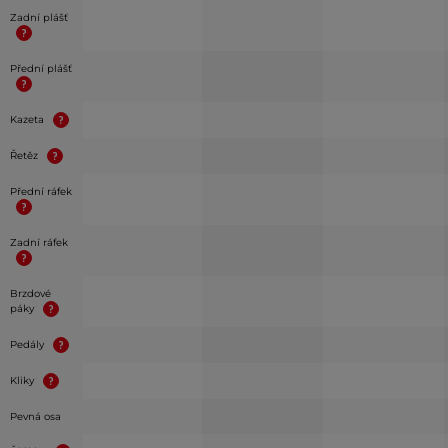
Zadní plášť
Přední plášť
Kazeta
Řetěz
Přední ráfek
Zadní ráfek
Brzdové
páky
Pedály
Kliky
Pevná osa