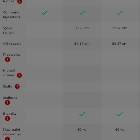
Řídítka
Ochranný
kryt řetězu
Výška
69-75 cm
69-78 cm
řidítek
Výška sedla
54-57 cm
54-57 cm
Představec
Hlavové
složení
Sedlo
Sedlovka
Blatníky
Maximální
60 kg
60 kg
nosnost (kg)