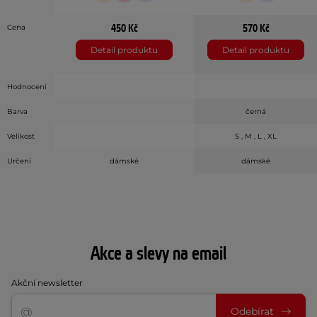
450 Kč
570 Kč
Cena
Detail produktu
Detail produktu
Hodnocení
Barva
černá
Velikost
S , M , L , XL
Určení
dámské
dámské
Akce a slevy na email
Akční newsletter
Odebírat