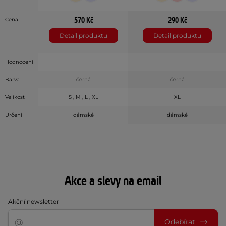
570 Kč
290 Kč
Cena
Detail produktu
Detail produktu
Hodnocení
Barva
černá
černá
Velikost
S , M , L , XL
XL
Určení
dámské
dámské
Akce a slevy na email
Akční newsletter
Odebírat