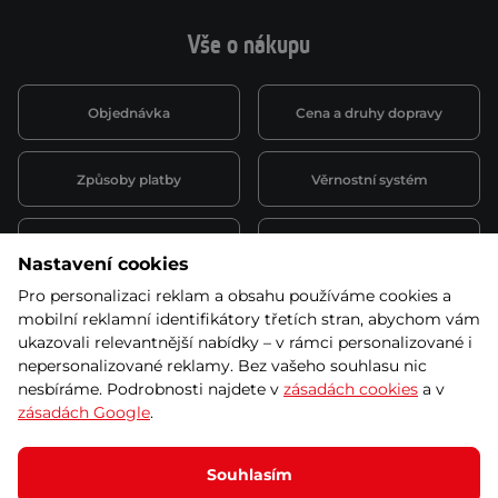
Vše o nákupu
Objednávka
Cena a druhy dopravy
Způsoby platby
Věrnostní systém
Montáž a servis
Reklamace a záruka
Nastavení cookies
Pro personalizaci reklam a obsahu používáme cookies a
Půjčovna
Kariéra
mobilní reklamní identifikátory třetích stran, abychom vám
obchodní podmínky
ukazovali relevantnější nabídky – v rámci personalizované i
nepersonalizované reklamy. Bez vašeho souhlasu nic
nesbíráme. Podrobnosti najdete v
zásadách cookies
a v
zásadách Google
.
© 2026 SEVEN SPORT s.r.o Všechna práva vyhrazena
Podle zákona o evidenci tržeb je prodávající povinen vystavit
Souhlasím
kupujícímu účtenku.