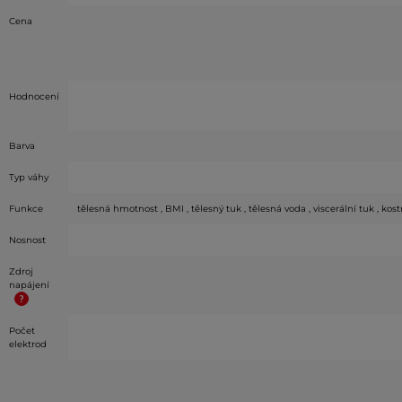
Cena
Hodnocení
Barva
Typ váhy
Funkce
tělesná hmotnost , BMI , tělesný tuk , tělesná voda , viscerální tuk , k
Nosnost
Zdroj
napájení
Počet
elektrod