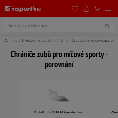
Příslušenství k míčovým sportům
Chrániče zubů pro míčové sporty
Chrániče zubů pro míčové sporty -
porovnání
Chránič zubů SISU 1.6 Aero Medium
Chrá