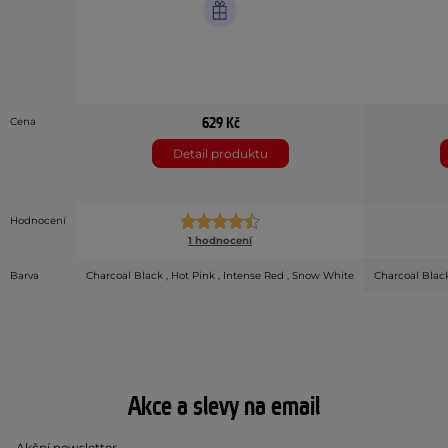
629 Kč
Cena
Detail produktu
Hodnocení
1 hodnocení
Barva
Charcoal Black , Hot Pink , Intense Red , Snow White
Charcoal Black
Akce a slevy na email
Akční newsletter