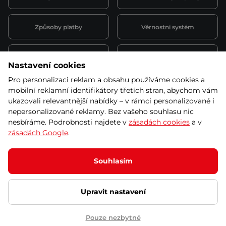
Způsoby platby
Věrnostní systém
Montáž a servis
Reklamace a záruka
Nastavení cookies
Pro personalizaci reklam a obsahu používáme cookies a
Půjčovna
Kariéra
mobilní reklamní identifikátory třetích stran, abychom vám
obchodní podmínky
ukazovali relevantnější nabídky – v rámci personalizované i
nepersonalizované reklamy. Bez vašeho souhlasu nic
nesbíráme. Podrobnosti najdete v
zásadách cookies
a v
zásadách Google
.
© 2026 SEVEN SPORT s.r.o Všechna práva vyhrazena
Podle zákona o evidenci tržeb je prodávající povinen vystavit
Souhlasím
kupujícímu účtenku.
Zároveň je povinen zaevidovat přijatou tržbu u správce daně online; v
případě technického výpadku pak nejpozději do 48 hodin.
Upravit nastavení
Ochrana osobních údajů
Nastavení cookies
Vnitřní oznamovací
systém
Prohlášení přístupnosti
Pouze nezbytné