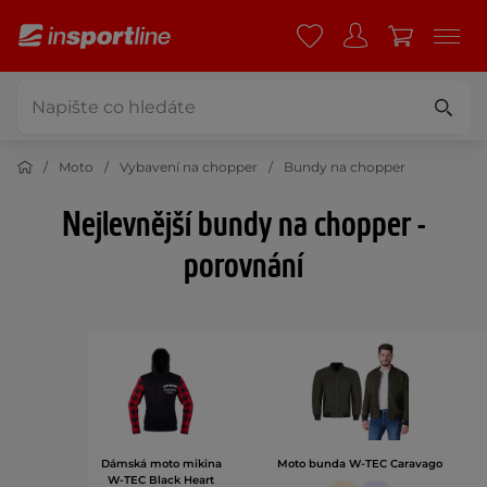
Moto
Vybavení na chopper
Bundy na chopper
Nejlevnější bundy na chopper -
porovnání
Dámská moto mikina
Moto bunda W-TEC Caravago
W-TEC Black Heart