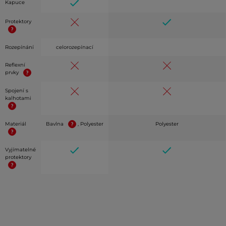
Kapuce
Protektory
Rozepínání
celorozepínací
Reflexní
prvky
Spojení s
kalhotami
Materiál
Bavlna
, Polyester
Polyester
Vyjímatelné
protektory