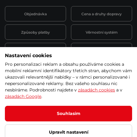
Objednávka
Cena a druhy dopravy
Způsoby platby
Věrnostní systém
Montáž a servis
Reklamace a záruka
Nastavení cookies
Pro personalizaci reklam a obsahu používáme cookies a
Půjčovna
Kariéra
mobilní reklamní identifikátory třetích stran, abychom vám
obchodní podmínky
ukazovali relevantnější nabídky – v rámci personalizované i
nepersonalizované reklamy. Bez vašeho souhlasu nic
nesbíráme. Podrobnosti najdete v
zásadách cookies
a v
zásadách Google
.
© 2026 SEVEN SPORT s.r.o Všechna práva vyhrazena
Podle zákona o evidenci tržeb je prodávající povinen vystavit
Souhlasím
kupujícímu účtenku.
Zároveň je povinen zaevidovat přijatou tržbu u správce daně online; v
případě technického výpadku pak nejpozději do 48 hodin.
Upravit nastavení
Ochrana osobních údajů
Nastavení cookies
Vnitřní oznamovací