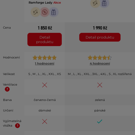
Ramforge Lady
Akce
1 850 Kč
1 990 Kč
Cena
Detail
Detail produktu
produktu
Hodnocení
1 hodnocení
4 hodnocení
Velikost
S , M , L , XL , XXL , XS
M , L , XL , XXL , 3XL , 4XL , S , XL rozšířená
Ventilace
Barva
červeno-černá
zelená
Určení
dámské
pánské
Vyjímatelná
vložka