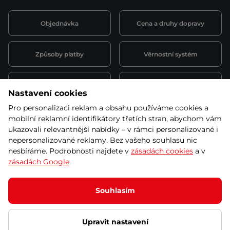
Objednávka
Cena a druhy dopravy
Způsoby platby
Věrnostní systém
Montáž a servis
Reklamace a záruka
Nastavení cookies
Pro personalizaci reklam a obsahu používáme cookies a
Půjčovna
Kariéra
mobilní reklamní identifikátory třetích stran, abychom vám
obchodní podmínky
ukazovali relevantnější nabídky – v rámci personalizované i
nepersonalizované reklamy. Bez vašeho souhlasu nic
nesbíráme. Podrobnosti najdete v
zásadách cookies
a v
zásadách Google
.
© 2026 SEVEN SPORT s.r.o Všechna práva vyhrazena
Podle zákona o evidenci tržeb je prodávající povinen vystavit
Souhlasím
kupujícímu účtenku.
Zároveň je povinen zaevidovat přijatou tržbu u správce daně online; v
případě technického výpadku pak nejpozději do 48 hodin.
Upravit nastavení
Ochrana osobních údajů
Nastavení cookies
Vnitřní oznamovací