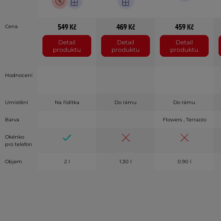
549 Kč
469 Kč
459 Kč
Cena
Detail
Detail
Detail
produktu
produktu
produktu
Hodnocení
Umístění
Na řídítka
Do rámu
Do rámu
Barva
Flowers , Terrazzo
Okénko
pro telefon
Objem
2 l
1.30 l
0.90 l