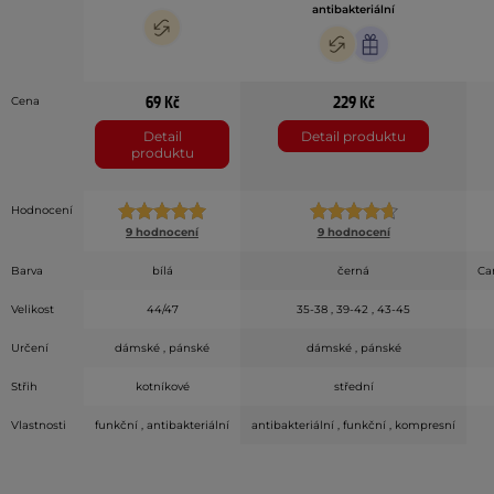
antibakteriální
69 Kč
229 Kč
Cena
Detail
Detail produktu
produktu
Hodnocení
9 hodnocení
9 hodnocení
Barva
bílá
černá
Car
Velikost
44/47
35-38 , 39-42 , 43-45
Určení
dámské , pánské
dámské , pánské
Střih
kotníkové
střední
Vlastnosti
funkční , antibakteriální
antibakteriální , funkční , kompresní