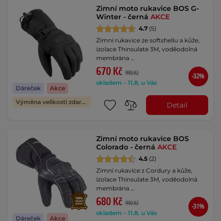
Zimní moto rukavice BOS G-
Winter - černá
AKCE
4.7
(5)
Zimní rukavice ze softshellu a kůže,
izolace Thinsulate 3M, voděodolná
membrána …
670 Kč
990 Kč
-32%
skladem – 11.8. u Vás
Dáreček
Akce
Výměna velikosti zdarma
Detail
Zimní moto rukavice BOS
Colorado - černá
AKCE
4.5
(2)
Zimní rukavice z Cordury a kůže,
izolace Thinsulate 3M, voděodolná
membrána …
680 Kč
990 Kč
-31%
skladem – 11.8. u Vás
Dáreček
Akce