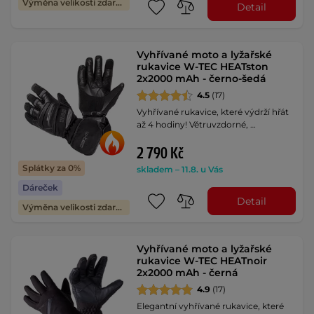
Výměna velikosti zdarma
Detail
Vyhřívané moto a lyžařské
rukavice W-TEC HEATston
2x2000 mAh - černo-šedá
4.5
(17)
Vyhřívané rukavice, které výdrží hřát
až 4 hodiny! Větruvzdorné, …
2 790 Kč
Splátky za 0%
skladem – 11.8. u Vás
Dáreček
Detail
Výměna velikosti zdarma
Vyhřívané moto a lyžařské
rukavice W-TEC HEATnoir
2x2000 mAh - černá
4.9
(17)
Elegantní vyhřívané rukavice, které