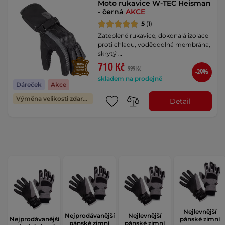
Moto rukavice W-TEC Heisman
- černá
AKCE
5
(1)
Zateplené rukavice, dokonalá izolace
proti chladu, voděodolná membrána,
skrytý …
710 Kč
999 Kč
-29%
skladem na prodejně
Dáreček
Akce
Výměna velikosti zdarma
Detail
Nejlevnější
Nejprodávanější
Nejlevnější
Nejprodávanější
pánské zimní
pánské zimní
pánské zimní