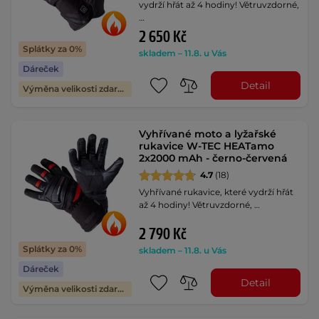
vydrží hřát až 4 hodiny! Větruvzdorné,
…
2 650 Kč
Splátky za 0%
skladem – 11.8. u Vás
Dáreček
Detail
Výměna velikosti zdarma
Vyhřívané moto a lyžařské
rukavice W-TEC HEATamo
2x2000 mAh - černo-červená
4.7
(18)
Vyhřívané rukavice, které vydrží hřát
až 4 hodiny! Větruvzdorné, …
2 790 Kč
Splátky za 0%
skladem – 11.8. u Vás
Dáreček
Detail
Výměna velikosti zdarma