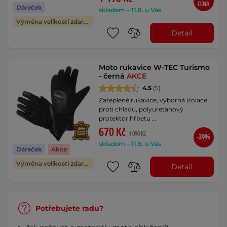
CENA
Dáreček
skladem – 11.8. u Vás
Výměna velikosti zdarma
Detail
Moto rukavice W-TEC Turismo
- černá
AKCE
4.5
(5)
Zateplené rukavice, výborná izolace
proti chladu, polyuretanový
protektor hřbetu …
670 Kč
1 090 Kč
-39%
skladem – 11.8. u Vás
Dáreček
Akce
Výměna velikosti zdarma
Detail
Potřebujete radu?