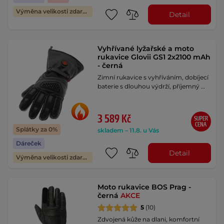
Výměna velikosti zdarma
Detail
Vyhřívané lyžařské a moto
rukavice Glovii GS1 2x2100 mAh
- černá
Zimní rukavice s vyhříváním, dobíjecí
baterie s dlouhou výdrží, příjemný …
3 589 Kč
SUPER
CENA
Splátky za 0%
skladem – 11.8. u Vás
Dáreček
Detail
Výměna velikosti zdarma
Moto rukavice BOS Prag -
černá
AKCE
5
(10)
Zdvojená kůže na dlani, komfortní