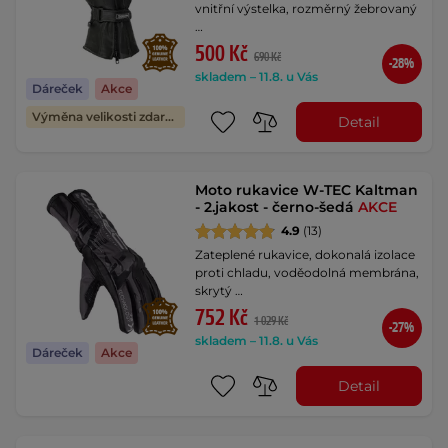
vnitřní výstelka, rozměrný žebrovaný
…
500 Kč
690 Kč
-28%
skladem – 11.8. u Vás
Dáreček
Akce
Výměna velikosti zdarma
Detail
Moto rukavice W-TEC Kaltman
- 2.jakost - černo-šedá
AKCE
4.9
(13)
Zateplené rukavice, dokonalá izolace
proti chladu, voděodolná membrána,
skrytý …
752 Kč
1 029 Kč
-27%
skladem – 11.8. u Vás
Dáreček
Akce
Detail