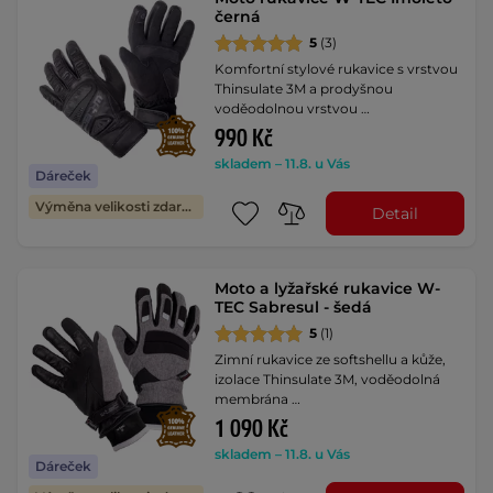
černá
5
(3)
Komfortní stylové rukavice s vrstvou
Thinsulate 3M a prodyšnou
voděodolnou vrstvou …
990 Kč
skladem – 11.8. u Vás
Dáreček
Výměna velikosti zdarma
Detail
Moto a lyžařské rukavice W-
TEC Sabresul - šedá
5
(1)
Zimní rukavice ze softshellu a kůže,
izolace Thinsulate 3M, voděodolná
membrána …
1 090 Kč
skladem – 11.8. u Vás
Dáreček