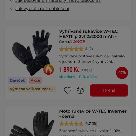
Jak pečovat o materiály moto oblečení?
Jak vybrat moto oblečení
Vyhřívané rukavice W-TEC
HEATflip 2v1 2x2000 mAh -
černá
AKCE
5
(2)
Vyhřívané prstové rukavice i palčáky
v jednom, 3 úrovně vyhřívání, …
1 890 Kč
2 290 Kč
-17%
skladem – 11.8. u Vás
Dáreček
Akce
Výměna velikosti zdarma
Detail
Moto rukavice W-TEC Inverner
- černá
4.7
(15)
Zateplené rukavice z kvalitní kůže,