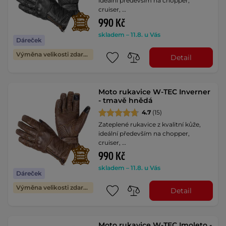
ideální především na chopper,
cruiser, …
990 Kč
skladem – 11.8. u Vás
Dáreček
Výměna velikosti zdarma
Detail
Moto rukavice W-TEC Inverner
- tmavě hnědá
4.7
(15)
Zateplené rukavice z kvalitní kůže,
ideální především na chopper,
cruiser, …
990 Kč
skladem – 11.8. u Vás
Dáreček
Výměna velikosti zdarma
Detail
Moto rukavice W-TEC Imoleto -