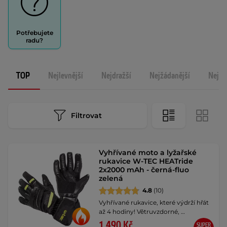
Potřebujete
radu?
TOP
Nejlevnější
Nejdražší
Nejžádanější
Nejno
Filtrovat
Vyhřívané moto a lyžařské
rukavice W-TEC HEATride
2x2000 mAh - černá-fluo
zelená
4.8
(10)
Vyhřívané rukavice, které výdrží hřát
až 4 hodiny! Větruvzdorné, …
1 490 Kč
SUPER