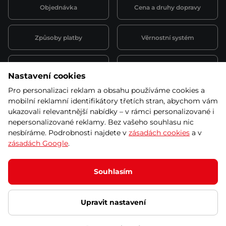
Objednávka
Cena a druhy dopravy
Způsoby platby
Věrnostní systém
Montáž a servis
Reklamace a záruka
Nastavení cookies
Pro personalizaci reklam a obsahu používáme cookies a
Půjčovna
Kariéra
mobilní reklamní identifikátory třetích stran, abychom vám
obchodní podmínky
ukazovali relevantnější nabídky – v rámci personalizované i
nepersonalizované reklamy. Bez vašeho souhlasu nic
nesbíráme. Podrobnosti najdete v
zásadách cookies
a v
zásadách Google
.
© 2026 SEVEN SPORT s.r.o Všechna práva vyhrazena
Podle zákona o evidenci tržeb je prodávající povinen vystavit
Souhlasím
kupujícímu účtenku.
Zároveň je povinen zaevidovat přijatou tržbu u správce daně online; v
případě technického výpadku pak nejpozději do 48 hodin.
Upravit nastavení
Ochrana osobních údajů
Nastavení cookies
Vnitřní oznamovací
systém
Prohlášení přístupnosti