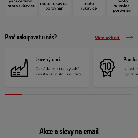
pánské zimní
moto
moto rukavice -
moto
moto rukavice
rukavice -
porovnání
rukavice
porovnání
Proč nakupovat u nás?
Více výhod
Jsme výrobci
Prodlou
Zakládáme si na vysoké
Nadstan
kvalitě produktů i služeb.
vybrané
Akce a slevy na email