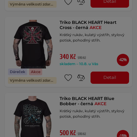
Detail
Výměna velikosti zdarma
Triko BLACK HEART Heart
Cross - černá
AKCE
Krátký rukáv, kulatý výstřih, stylový
potisk, pohodlný střih.
340 Kč
590 Kč
-42%
skladem – 10.8. u Vás
Dáreček
Akce
Detail
Výměna velikosti zdarma
Triko BLACK HEART Blue
Bobber - černá
AKCE
Krátký rukáv, kulatý výstřih, stylový
potisk, pohodlný střih.
500 Kč
590 Kč
-15%