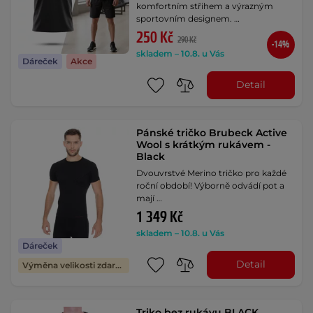
komfortním střihem a výrazným
sportovním designem. …
250 Kč
290 Kč
-14%
skladem – 10.8. u Vás
Dáreček
Akce
Detail
Pánské tričko Brubeck Active
Wool s krátkým rukávem -
Black
Dvouvrstvé Merino tričko pro každé
roční období! Výborně odvádí pot a
mají …
1 349 Kč
skladem – 10.8. u Vás
Dáreček
Detail
Výměna velikosti zdarma
Triko bez rukávu BLACK