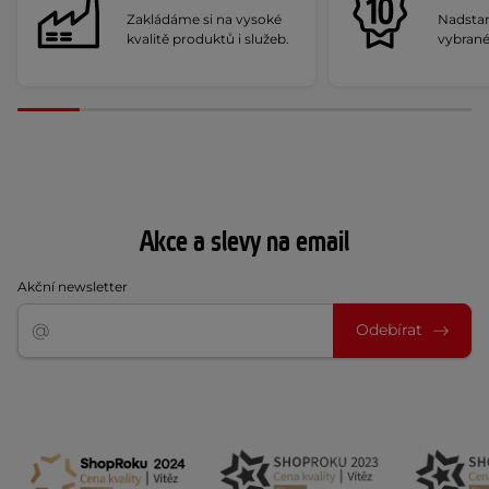
Zakládáme si na vysoké
Nadstan
kvalitě produktů i služeb.
vybrané
Akce a slevy na email
Akční newsletter
Odebírat