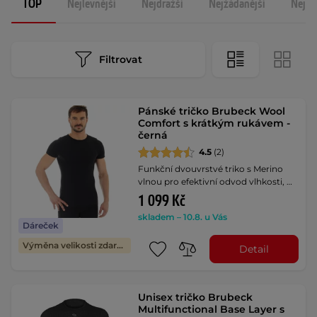
TOP
Nejlevnější
Nejdražší
Nejžádanější
Nejno
Filtrovat
Pánské tričko Brubeck Wool
Comfort s krátkým rukávem -
černá
4.5
(2)
Funkční dvouvrstvé triko s Merino
vlnou pro efektivní odvod vlhkosti, …
1 099 Kč
skladem – 10.8. u Vás
Dáreček
Výměna velikosti zdarma
Detail
Unisex tričko Brubeck
Multifunctional Base Layer s