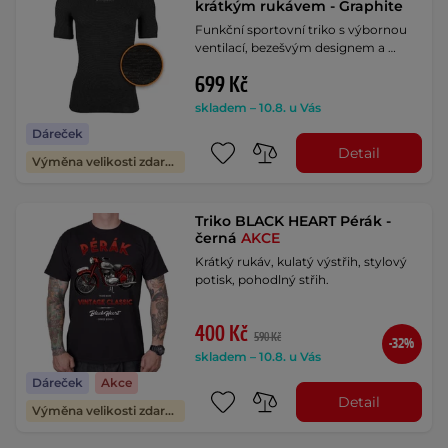
krátkým rukávem - Graphite
Funkční sportovní triko s výbornou
ventilací, bezešvým designem a …
699 Kč
skladem – 10.8. u Vás
Dáreček
Detail
Výměna velikosti zdarma
Triko BLACK HEART Pérák -
černá
AKCE
Krátký rukáv, kulatý výstřih, stylový
potisk, pohodlný střih.
400 Kč
590 Kč
-32%
skladem – 10.8. u Vás
Dáreček
Akce
Detail
Výměna velikosti zdarma