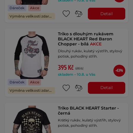
skladem – 10.8. u Vás
Dáreček
Akce
Detail
Výměna velikosti zdarma
Triko s dlouhým rukávem
BLACK HEART Red Baron
Chopper - bílá
AKCE
Dlouhý rukáv, kulatý výstřih, stylový
potisk, pohodlný střih.
395 Kč
690 Kč
-43%
skladem – 10.8. u Vás
Dáreček
Akce
Detail
Výměna velikosti zdarma
Triko BLACK HEART Starter -
černá
Krátký rukáv, kulatý výstřih, stylový
potisk, pohodlný střih.