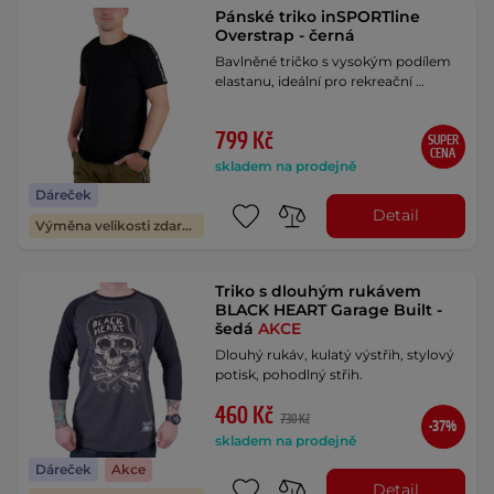
Pánské triko inSPORTline
Overstrap - černá
Bavlněné tričko s vysokým podílem
elastanu, ideální pro rekreační …
799 Kč
SUPER
CENA
skladem na prodejně
Dáreček
Detail
Výměna velikosti zdarma
Triko s dlouhým rukávem
BLACK HEART Garage Built -
šedá
AKCE
Dlouhý rukáv, kulatý výstřih, stylový
potisk, pohodlný střih.
460 Kč
730 Kč
-37%
skladem na prodejně
Dáreček
Akce
Detail