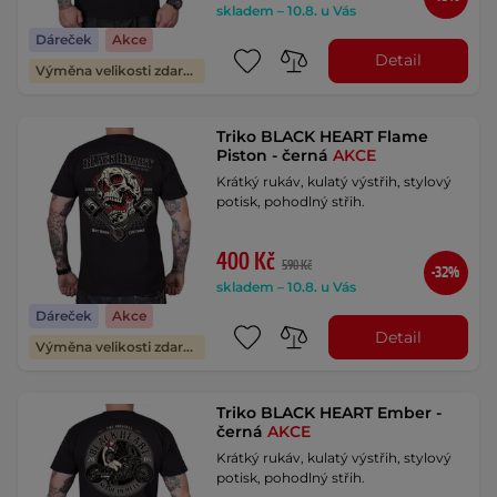
skladem – 10.8. u Vás
Dáreček
Akce
Detail
Výměna velikosti zdarma
Triko BLACK HEART Flame
Piston - černá
AKCE
Krátký rukáv, kulatý výstřih, stylový
potisk, pohodlný střih.
400 Kč
590 Kč
-32%
skladem – 10.8. u Vás
Dáreček
Akce
Detail
Výměna velikosti zdarma
Triko BLACK HEART Ember -
černá
AKCE
Krátký rukáv, kulatý výstřih, stylový
potisk, pohodlný střih.