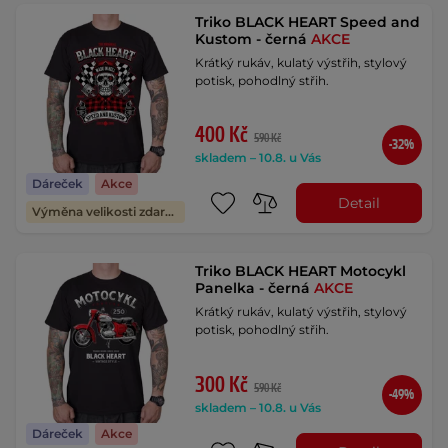
Triko BLACK HEART Speed and
Kustom - černá
AKCE
Krátký rukáv, kulatý výstřih, stylový
potisk, pohodlný střih.
400 Kč
590 Kč
-32%
skladem – 10.8. u Vás
Dáreček
Akce
Detail
Výměna velikosti zdarma
Triko BLACK HEART Motocykl
Panelka - černá
AKCE
Krátký rukáv, kulatý výstřih, stylový
potisk, pohodlný střih.
300 Kč
590 Kč
-49%
skladem – 10.8. u Vás
Dáreček
Akce