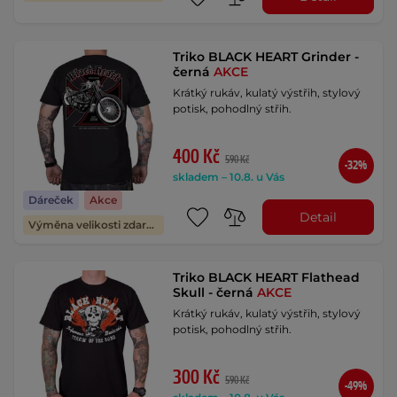
Triko BLACK HEART Grinder -
černá
AKCE
Krátký rukáv, kulatý výstřih, stylový
potisk, pohodlný střih.
400 Kč
590 Kč
-32%
skladem – 10.8. u Vás
Dáreček
Akce
Detail
Výměna velikosti zdarma
Triko BLACK HEART Flathead
Skull - černá
AKCE
Krátký rukáv, kulatý výstřih, stylový
potisk, pohodlný střih.
300 Kč
590 Kč
-49%