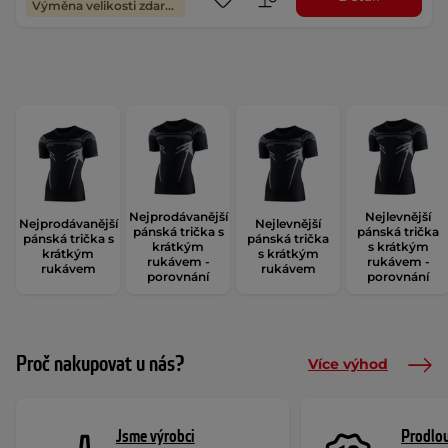
Výměna velikosti zdarma
Nejprodávanější
Nejlevnější
Nejprodávanější
Nejlevnější
pánská trička s
pánská trička
pánská trička s
pánská trička
krátkým
s krátkým
krátkým
s krátkým
rukávem -
rukávem -
rukávem
rukávem
porovnání
porovnání
Proč nakupovat u nás?
Více výhod
Jsme výrobci
Prodlou