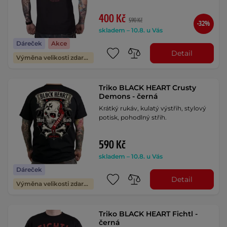
400 Kč
590 Kč
-32%
skladem – 10.8. u Vás
Dáreček
Akce
Detail
Výměna velikosti zdarma
Triko BLACK HEART Crusty
Demons - černá
Krátký rukáv, kulatý výstřih, stylový
potisk, pohodlný střih.
590 Kč
skladem – 10.8. u Vás
Dáreček
Detail
Výměna velikosti zdarma
Triko BLACK HEART Fichtl -
černá