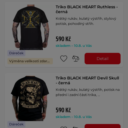
Triko BLACK HEART Ruthless -
černá
Krátký rukáv, kulatý výstřih, stylový
potisk, pohodlný střih.
590 Kč
skladem – 10.8. u Vás
Dáreček
Detail
Výměna velikosti zdarma
Triko BLACK HEART Devil Skull
- černá
Krátký rukáv, kulatý výstřih, potisk na
přední i zadní části trika, …
590 Kč
skladem – 10.8. u Vás
Dáreček