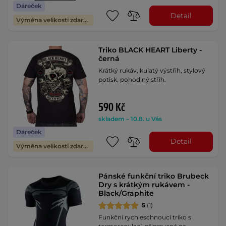
Dáreček
Detail
Výměna velikosti zdarma
Triko BLACK HEART Liberty -
černá
Krátký rukáv, kulatý výstřih, stylový
potisk, pohodlný střih.
590 Kč
skladem – 10.8. u Vás
Dáreček
Detail
Výměna velikosti zdarma
Pánské funkční triko Brubeck
Dry s krátkým rukávem -
Black/Graphite
5
(1)
Funkční rychleschnoucí triko s