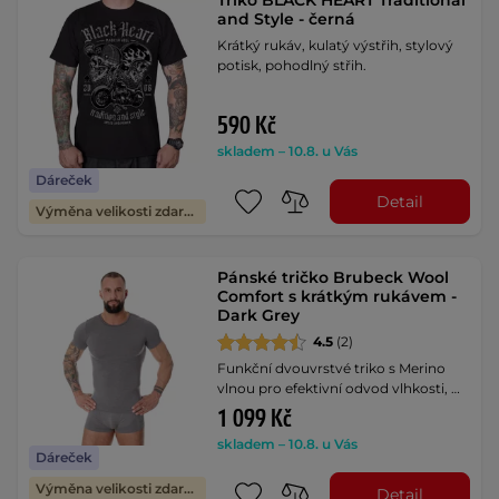
and Style - černá
Krátký rukáv, kulatý výstřih, stylový
potisk, pohodlný střih.
590 Kč
skladem – 10.8. u Vás
Dáreček
Detail
Výměna velikosti zdarma
Pánské tričko Brubeck Wool
Comfort s krátkým rukávem -
Dark Grey
4.5
(2)
Funkční dvouvrstvé triko s Merino
vlnou pro efektivní odvod vlhkosti, …
1 099 Kč
skladem – 10.8. u Vás
Dáreček
Výměna velikosti zdarma
Detail