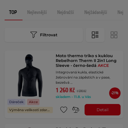
TOP
Nejlevnější
Nejdražší
Nejžádanější
Nejno
Filtrovat
Moto thermo triko s kuklou
Rebelhorn Therm II 2in1 Long
Sleeve - černo-šedá
AKCE
Integrovaná kukla, elastické
žebrování na zápěstích a v pase,
bezešvá …
1 260 Kč
1 590 Kč
-21%
skladem – 11.8. u Vás
Dáreček
Akce
Detail
Výměna velikosti zdarma