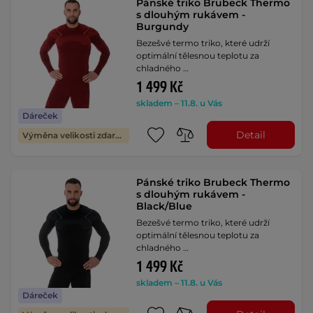
Pánské triko Brubeck Thermo
s dlouhým rukávem -
Burgundy
Bezešvé termo triko, které udrží
optimální tělesnou teplotu za
chladného …
1 499 Kč
skladem – 11.8. u Vás
Dáreček
Detail
Výměna velikosti zdarma
Pánské triko Brubeck Thermo
s dlouhým rukávem -
Black/Blue
Bezešvé termo triko, které udrží
optimální tělesnou teplotu za
chladného …
1 499 Kč
skladem – 11.8. u Vás
Dáreček