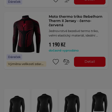
Dáreček
Moto thermo triko Rebelhorn
Therm II Jersey - černo-
červená
Jednovrstvé bezešvé termo triko,
velmi elastický materiál, ideální …
1 190 Kč
dočasně vyprodáno
Dáreček
Detail
Výměna velikosti zdarma