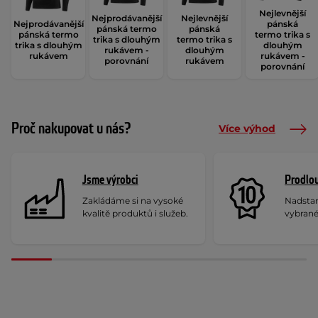
Nejlevnější
Nejprodávanější
Nejlevnější
Nejprodávanější
pánská
pánská termo
pánská
pánská termo
termo trika s
trika s dlouhým
termo trika s
trika s dlouhým
dlouhým
rukávem -
dlouhým
rukávem
rukávem -
porovnání
rukávem
porovnání
Proč nakupovat u nás?
Více výhod
Jsme výrobci
Prodlou
Zakládáme si na vysoké
Nadstan
kvalitě produktů i služeb.
vybrané