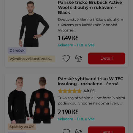
Pánské tričko Brubeck Active
Wool s dlouhým rukávem -
Black
Dvouvrstvé Merino tričko s dlouhým
rukávem pro každé roční období!
Výborně …
1 649 Kč
skladem – 11.8. u Vás
Dáreček
Detail
Výměna velikosti zdarma
Pánské vyhřívané triko W-TEC
Insulong - rozbaleno - černá
4.9
(16)
Triko s vyhříváním a komfortní vnitřní
podšívkou, vhodné na doma i ven, …
2 190 Kč
skladem – 11.8. u Vás
Splátky za 0%
Detail