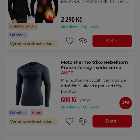
podšívkou, vhodné na doma i ven, …
2 290 Kč
Splátky za 0%
skladem – 11.8. u Vás
Dáreček
Detail
Výměna velikosti zdarma
Moto thermo triko Rebelhorn
Freeze Jersey - šedo-černá
AKCE
Mnohostranné využití, velmi dobré
odvádění vlhkosti a potu od těla,
bezešvý …
600 Kč
1 090 Kč
-45%
skladem – 11.8. u Vás
Dáreček
Akce
Detail
Výměna velikosti zdarma