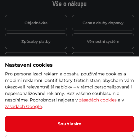
Vše o nákupu
Objednávka
Cena a druhy dopravy
Způsoby platby
Věrnostní systém
Montáž a servis
Reklamace a záruka
Nastavení cookies
Pro personalizaci reklam a obsahu používáme cookies a
Půjčovna
Kariéra
mobilní reklamní identifikátory třetích stran, abychom vám
obchodní podmínky
ukazovali relevantnější nabídky – v rámci personalizované i
nepersonalizované reklamy. Bez vašeho souhlasu nic
nesbíráme. Podrobnosti najdete v
zásadách cookies
a v
zásadách Google
.
© 2026 SEVEN SPORT s.r.o Všechna práva vyhrazena
Podle zákona o evidenci tržeb je prodávající povinen vystavit
Souhlasím
kupujícímu účtenku.
Zároveň je povinen zaevidovat přijatou tržbu u správce daně online; v