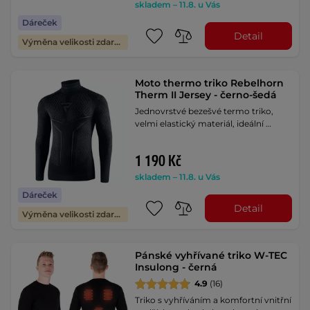
skladem – 11.8. u Vás
Dáreček
Detail
Výměna velikosti zdarma
Moto thermo triko Rebelhorn
Therm II Jersey - černo-šedá
Jednovrstvé bezešvé termo triko,
velmi elastický materiál, ideální …
1 190 Kč
skladem – 11.8. u Vás
Dáreček
Detail
Výměna velikosti zdarma
Pánské vyhřívané triko W-TEC
Insulong - černá
4.9
(16)
Triko s vyhříváním a komfortní vnitřní