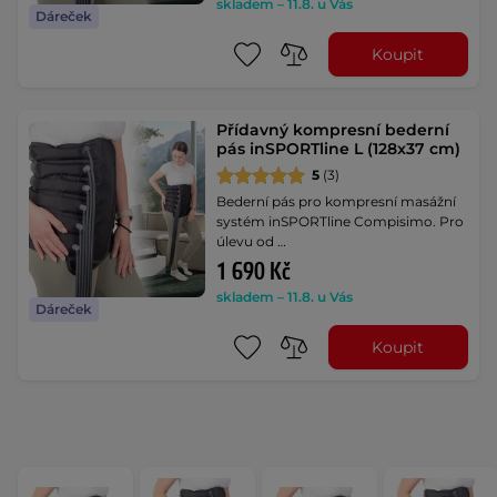
skladem – 11.8. u Vás
Dáreček
Koupit
Přídavný kompresní bederní
pás inSPORTline L (128x37 cm)
5
(3)
Bederní pás pro kompresní masážní
systém inSPORTline Compisimo. Pro
úlevu od …
1 690 Kč
skladem – 11.8. u Vás
Dáreček
Koupit