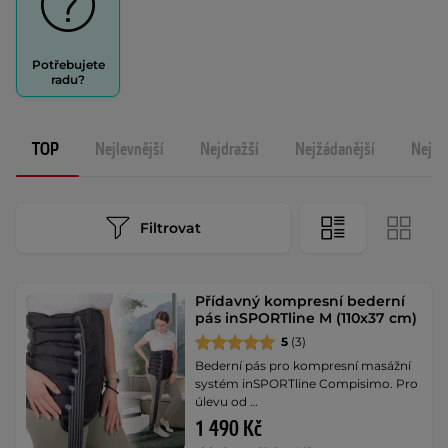
Potřebujete
radu?
TOP
Nejlevnější
Nejdražší
Nejžádanější
Nejno
Filtrovat
Přídavný kompresní bederní
pás inSPORTline M (110x37 cm)
5
(3)
Bederní pás pro kompresní masážní
systém inSPORTline Compisimo. Pro
úlevu od …
1 490 Kč