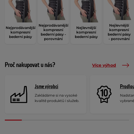
Nejprodávanější
Nejlevnější
Nejprodávanější
Nejlevnější
kompresní
kompresní
kompresní
kompresní
bederní pásy -
bederní pásy
bederní pásy
bederní pásy
porovnání
- porovnání
Proč nakupovat u nás?
Více výhod
Jsme výrobci
Prodlou
Zakládáme si na vysoké
Nadstan
kvalitě produktů i služeb.
vybrané