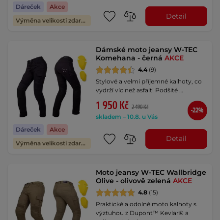
Dáreček
Akce
Detail
Výměna velikosti zdarma
Dámské moto jeansy W-TEC
Komehana - černá
AKCE
4.4
(9)
Stylové a velmi příjemné kalhoty, co
vydrží víc než asfalt! Podšité …
1 950 Kč
2 490 Kč
-22%
skladem – 10.8. u Vás
Dáreček
Akce
Detail
Výměna velikosti zdarma
Moto jeansy W-TEC Wallbridge
Olive - olivově zelená
AKCE
4.8
(15)
Praktické a odolné moto kalhoty s
výztuhou z Dupont™ Kevlar® a