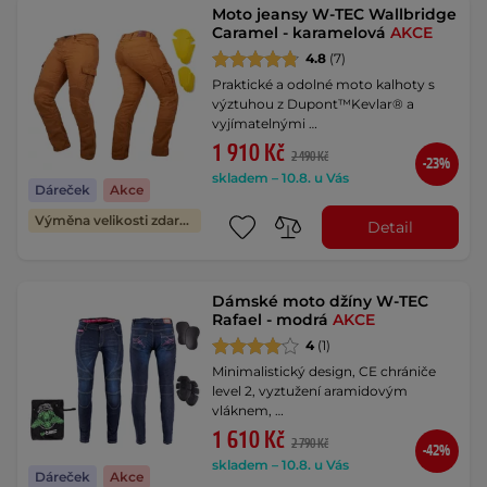
Moto jeansy W-TEC Wallbridge
Caramel - karamelová
AKCE
4.8
(7)
Praktické a odolné moto kalhoty s
výztuhou z Dupont™Kevlar® a
vyjímatelnými …
1 910 Kč
2 490 Kč
-23%
skladem – 10.8. u Vás
Dáreček
Akce
Výměna velikosti zdarma
Detail
Dámské moto džíny W-TEC
Rafael - modrá
AKCE
4
(1)
Minimalistický design, CE chrániče
level 2, vyztužení aramidovým
vláknem, …
1 610 Kč
2 790 Kč
-42%
skladem – 10.8. u Vás
Dáreček
Akce