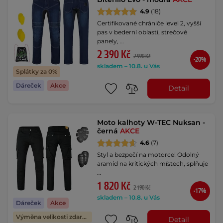
4.9
(18)
Certifikované chrániče level 2, vyšší
pas v bederní oblasti, strečové
panely, …
2 390 Kč
2 990 Kč
-20%
skladem – 10.8. u Vás
Splátky za 0%
Dáreček
Akce
Detail
Moto kalhoty W-TEC Nuksan -
černá
AKCE
4.6
(7)
Styl a bezpečí na motorce! Odolný
aramid na kritických místech, splňuje
…
1 820 Kč
2 190 Kč
-17%
skladem – 10.8. u Vás
Dáreček
Akce
Výměna velikosti zdarma
Detail