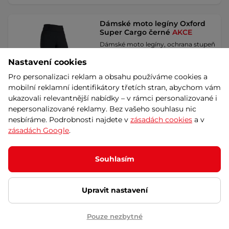
Dámské moto legíny Oxford
Super Cargo černé
AKCE
Dámské moto legíny, ochrana stupeň
A, pevnostní švy a CE chrániče kolen
Nastavení cookies
…
Pro personalizaci reklam a obsahu používáme cookies a
1 960 Kč
3 790 Kč
-48%
mobilní reklamní identifikátory třetích stran, abychom vám
skladem na prodejně
ukazovali relevantnější nabídky – v rámci personalizované i
Dáreček
Akce
nepersonalizované reklamy. Bez vašeho souhlasu nic
Detail
nesbíráme. Podrobnosti najdete v
zásadách cookies
a v
Výměna velikosti zdarma
zásadách Google
.
Pánské moto kalhoty Oxford
Souhlasím
Original Approved Jeans CE
volný střih černá
AKCE
Odolné strečové moto jeansy s CE
Upravit nastavení
protektory a jednovrstvým
provedením ze …
2 540 Kč
4 290 Kč
Pouze nezbytné
-41%
skladem – 10.8. u Vás