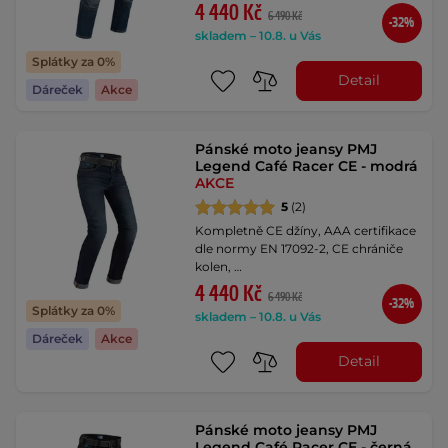
4 440 Kč
6 490 Kč
-32%
skladem – 10.8. u Vás
Splátky za 0%
Detail
Dáreček
Akce
Pánské moto jeansy PMJ
Legend Café Racer CE - modrá
AKCE
5
(2)
Kompletně CE džíny, AAA certifikace
dle normy EN 17092-2, CE chrániče
kolen, …
4 440 Kč
6 490 Kč
-32%
Splátky za 0%
skladem – 10.8. u Vás
Dáreček
Akce
Detail
Pánské moto jeansy PMJ
Legend Café Racer CE - černá