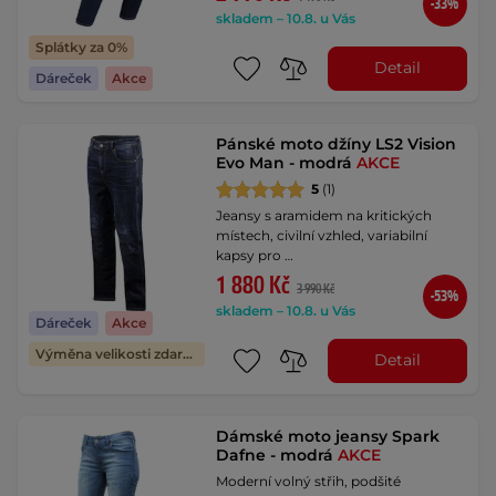
-33%
skladem – 10.8. u Vás
Splátky za 0%
Detail
Dáreček
Akce
Pánské moto džíny LS2 Vision
Evo Man - modrá
AKCE
5
(1)
Jeansy s aramidem na kritických
místech, civilní vzhled, variabilní
kapsy pro …
1 880 Kč
3 990 Kč
-53%
skladem – 10.8. u Vás
Dáreček
Akce
Výměna velikosti zdarma
Detail
Dámské moto jeansy Spark
Dafne - modrá
AKCE
Moderní volný střih, podšité