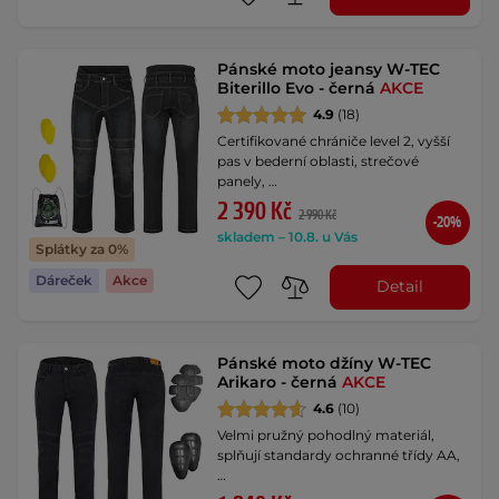
Pánské moto jeansy W-TEC
Biterillo Evo - černá
AKCE
4.9
(18)
Certifikované chrániče level 2, vyšší
pas v bederní oblasti, strečové
panely, …
2 390 Kč
2 990 Kč
-20%
skladem – 10.8. u Vás
Splátky za 0%
Dáreček
Akce
Detail
Pánské moto džíny W-TEC
Arikaro - černá
AKCE
4.6
(10)
Velmi pružný pohodlný materiál,
splňují standardy ochranné třídy AA,
…