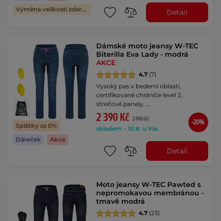
Výměna velikosti zdarma
Detail
Dámské moto jeansy W-TEC
Biterilla Eva Lady - modrá
AKCE
4.7
(7)
Vysoký pas v bederní oblasti,
certifikované chrániče level 2,
strečové panely, …
2 390 Kč
2 990 Kč
-20%
Splátky za 0%
skladem – 10.8. u Vás
Dáreček
Akce
Detail
Moto jeansy W-TEC Pawted s
nepromokavou membránou -
tmavě modrá
4.7
(23)