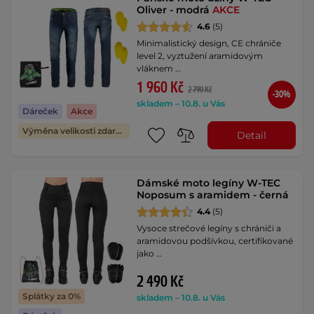
Oliver - modrá
AKCE
4.6
(5)
Minimalistický design, CE chrániče
level 2, vyztužení aramidovým
vláknem …
1 960 Kč
2 790 Kč
-30%
skladem – 10.8. u Vás
Dáreček
Akce
Výměna velikosti zdarma
Detail
Dámské moto legíny W-TEC
Noposum s aramidem - černá
4.4
(5)
Vysoce strečové legíny s chrániči a
aramidovou podšívkou, certifikované
jako …
2 490 Kč
Splátky za 0%
skladem – 10.8. u Vás