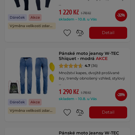
…
1 220 Kč
1 790 Kč
-32%
Dáreček
Akce
skladem – 10.8. u Vás
Výměna velikosti zdarma
Detail
Pánské moto jeansy W-TEC
Shiquet - modrá
AKCE
4.7
(36)
Množství kapes, dvojitě prošívané
švy, trendy obnošený vzhled, stylový
…
1 290 Kč
1 790 Kč
-28%
skladem – 10.8. u Vás
Dáreček
Akce
Výměna velikosti zdarma
Detail
Pánské moto jeansy W-TEC