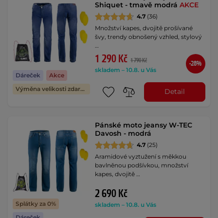
Shiquet - tmavě modrá
AKCE
4.7
(36)
Množství kapes, dvojitě prošívané
švy, trendy obnošený vzhled, stylový
…
1 290 Kč
1 790 Kč
-28%
skladem – 10.8. u Vás
Dáreček
Akce
Výměna velikosti zdarma
Detail
Pánské moto jeansy W-TEC
Davosh - modrá
4.7
(25)
Aramidové vyztužení s měkkou
bavlněnou podšívkou, množství
kapes, dvojitě …
2 690 Kč
Splátky za 0%
skladem – 10.8. u Vás
Dáreček