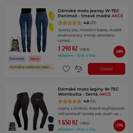
Dámské moto jeansy W-TEC
Panimali - tmavě modrá
AKCE
4.8
(37)
Vysoký pas, množství kapes, dvojitě
prošívané švy, trendy obnošený
vzhled, …
1 290 Kč
1 690 Kč
-24%
skladem – 10.8. u Vás
Dáreček
Akce
Výměna velikosti zdarma
Detail
Dámské moto legíny W-TEC
Wombutta - černá
AKCE
4.9
(13)
Legíny s chrániči, krásně se přizpůsobí
Vaší postavě! Vysoký pas, push-up …
1 650 Kč
1 990 Kč
-17%
skladem – 10.8. u Vás