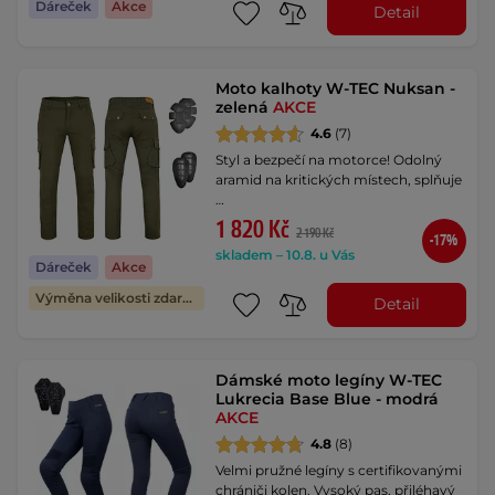
Dáreček
Akce
Detail
Moto kalhoty W-TEC Nuksan -
zelená
AKCE
4.6
(7)
Styl a bezpečí na motorce! Odolný
aramid na kritických místech, splňuje
…
1 820 Kč
2 190 Kč
-17%
skladem – 10.8. u Vás
Dáreček
Akce
Výměna velikosti zdarma
Detail
Dámské moto legíny W-TEC
Lukrecia Base Blue - modrá
AKCE
4.8
(8)
Velmi pružné legíny s certifikovanými
chrániči kolen. Vysoký pas, přiléhavý