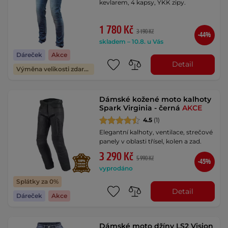
kevlarem, 4 kapsy, YKK zipy.
1 780 Kč
3 190 Kč
-44%
skladem – 10.8. u Vás
Dáreček
Akce
Detail
Výměna velikosti zdarma
Dámské kožené moto kalhoty
Spark Virginia - černá
AKCE
4.5
(1)
Elegantní kalhoty, ventilace, strečové
panely v oblasti třísel, kolen a zad.
3 290 Kč
5 990 Kč
-45%
vyprodáno
Splátky za 0%
Detail
Dáreček
Akce
Dámské moto džíny LS2 Vision