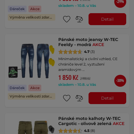
-29%
skladem – 10.8. u Vás
Dáreček
Akce
Výměna velikosti zdarma
Detail
Pánské moto jeansy W-TEC
Feeldy - modrá
AKCE
4.7
(3)
Minimalistický a civilní vzhled, CE
chrániče level 2, vyztužení
aramidovým …
1 850 Kč
2 990 Kč
-38%
skladem – 10.8. u Vás
Dáreček
Akce
Výměna velikosti zdarma
Detail
Pánské moto kalhoty W-TEC
Cargotic - olivově zelená
AKCE
4.5
(8)