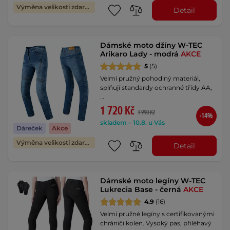
Výměna velikosti zdarma
Detail
Dámské moto džíny W-TEC
Arikaro Lady - modrá
AKCE
5
(5)
Velmi pružný pohodlný materiál,
splňují standardy ochranné třídy AA,
…
1 720 Kč
1 990 Kč
-14%
skladem – 10.8. u Vás
Dáreček
Akce
Výměna velikosti zdarma
Detail
Dámské moto legíny W-TEC
Lukrecia Base - černá
AKCE
4.9
(16)
Velmi pružné legíny s certifikovanými
chrániči kolen. Vysoký pas, přiléhavý