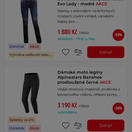
Evo Lady - modrá
AKCE
Jeansy s aramidem na kritických
místech, civilní vzhled, variabilní
kapsy pro …
1 880 Kč
3 990 Kč
-53%
skladem – 10.8. u Vás
Dáreček
Akce
Detail
Výměna velikosti zdarma
Dámské moto legíny
Alpinestars Banshee
prodloužené černé
AKCE
Vnější strečový materiál, podšívka z
kevlarového vlákna, reflexní prvky, …
3 190 Kč
4 990 Kč
-36%
vyprodáno
Splátky za 0%
Detail
Dáreček
Akce