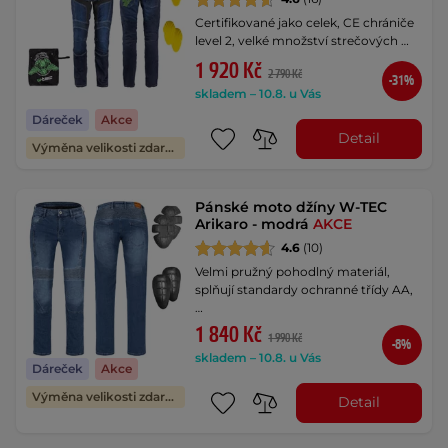
Certifikované jako celek, CE chrániče
level 2, velké množství strečových …
1 920 Kč
2 790 Kč
-31%
skladem – 10.8. u Vás
Dáreček
Akce
Detail
Výměna velikosti zdarma
Pánské moto džíny W-TEC
Arikaro - modrá
AKCE
4.6
(10)
Velmi pružný pohodlný materiál,
splňují standardy ochranné třídy AA,
…
1 840 Kč
1 990 Kč
-8%
skladem – 10.8. u Vás
Dáreček
Akce
Výměna velikosti zdarma
Detail