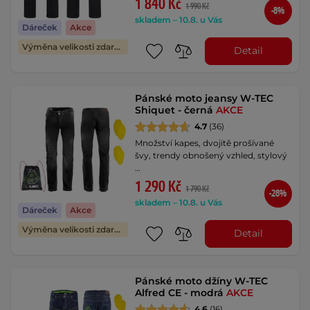
1 840 Kč
1 990 Kč
-8%
skladem – 10.8. u Vás
Dáreček
Akce
Výměna velikosti zdarma
Detail
Pánské moto jeansy W-TEC
Shiquet - černá
AKCE
4.7
(36)
Množství kapes, dvojitě prošívané
švy, trendy obnošený vzhled, stylový
…
1 290 Kč
1 790 Kč
-28%
skladem – 10.8. u Vás
Dáreček
Akce
Výměna velikosti zdarma
Detail
Pánské moto džíny W-TEC
Alfred CE - modrá
AKCE
4.6
(16)