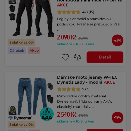
AKCE
4.8
(15)
Legíny s chrániči a aramidovou
podšívkou, krásně se přizpůsobí Vaší
…
2 090 Kč
2 690 Kč
-22%
Splátky za 0%
skladem – 10.8. u Vás
Dáreček
Akce
Detail
Dámské moto jeansy W-TEC
Dynetis Lady - modrá
AKCE
5
(3)
Mimořádně odolný materiál
Dyneema®, třída ochrany AAA,
elastický materiál v …
2 540 Kč
4 990 Kč
-49%
skladem – 10.8. u Vás
Splátky za 0%