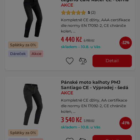
AKCE
5
(2)
Kompletně CE džíny, AAA certifikace
dle normy EN 17092-2, CE chrániče
kolen, …
4 440 Kč
6 490 Kč
-32%
Splátky za 0%
skladem – 10.8. u Vás
Dáreček
Akce
Detail
Pánské moto kalhoty PMJ
Santiago CE - Výprodej - šedá
AKCE
Kompletně CE džíny, AA certifikace
dle normy EN 17092-2, CE chrániče
kolen, …
3 540 Kč
5 990 Kč
-41%
skladem – 10.8. u Vás
Splátky za 0%