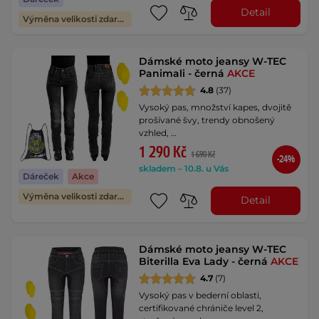
Detail
Výměna velikosti zdarma
Dámské moto jeansy W-TEC
Panimali - černá
AKCE
4.8
(37)
Vysoký pas, množství kapes, dvojitě
prošívané švy, trendy obnošený
vzhled, …
1 290 Kč
1 690 Kč
-24%
skladem – 10.8. u Vás
Dáreček
Akce
Výměna velikosti zdarma
Detail
Dámské moto jeansy W-TEC
Biterilla Eva Lady - černá
AKCE
4.7
(7)
Vysoký pas v bederní oblasti,
certifikované chrániče level 2,