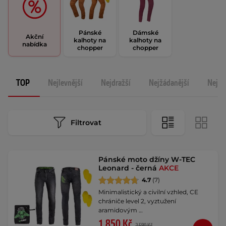
Pánské
Dámské
Akční
kalhoty na
kalhoty na
nabídka
chopper
chopper
TOP
Nejlevnější
Nejdražší
Nejžádanější
Nejno
Filtrovat
Pánské moto džíny W-TEC
Leonard - černá
AKCE
4.7
(7)
Minimalistický a civilní vzhled, CE
chrániče level 2, vyztužení
aramidovým …
1 850 Kč
2 590 Kč