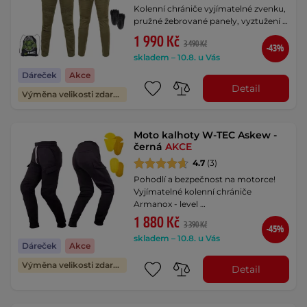
Kolenní chrániče vyjímatelné zvenku,
pružné žebrované panely, vyztužení …
1 990 Kč
3 490 Kč
-43%
skladem – 10.8. u Vás
Dáreček
Akce
Detail
Výměna velikosti zdarma
Moto kalhoty W-TEC Askew -
černá
AKCE
4.7
(3)
Pohodlí a bezpečnost na motorce!
Vyjímatelné kolenní chrániče
Armanox - level …
1 880 Kč
3 390 Kč
-45%
skladem – 10.8. u Vás
Dáreček
Akce
Výměna velikosti zdarma
Detail