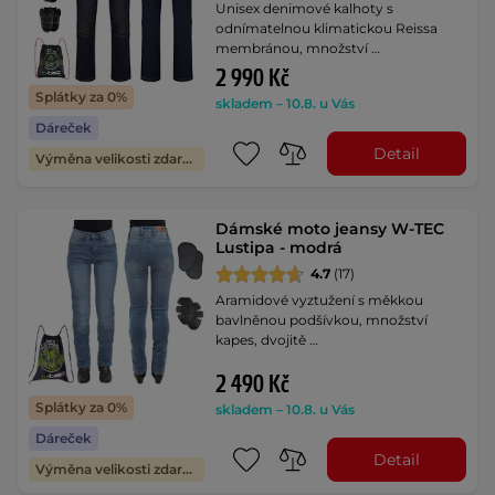
Unisex denimové kalhoty s
odnímatelnou klimatickou Reissa
membránou, množství …
2 990 Kč
Splátky za 0%
skladem – 10.8. u Vás
Dáreček
Detail
Výměna velikosti zdarma
Dámské moto jeansy W-TEC
Lustipa - modrá
4.7
(17)
Aramidové vyztužení s měkkou
bavlněnou podšívkou, množství
kapes, dvojitě …
2 490 Kč
Splátky za 0%
skladem – 10.8. u Vás
Dáreček
Detail
Výměna velikosti zdarma