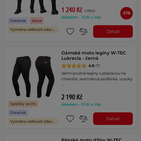
…
1 240 Kč
1 790 Kč
-31%
skladem – 10.8. u Vás
Dáreček
Akce
Výměna velikosti zdarma
Detail
Dámské moto legíny W-TEC
Lukrecia - černá
4.9
(7)
Velmi pružné legíny s přípravou na
chrániče, aramidová podšívka, vysoký
…
2 190 Kč
Splátky za 0%
skladem – 10.8. u Vás
Dáreček
Detail
Výměna velikosti zdarma
Pánské moto džíny W-TEC