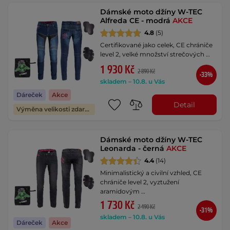
Dámské moto džíny W-TEC
Alfreda CE - modrá
AKCE
4.8
(5)
Certifikované jako celek, CE chrániče
level 2, velké množství strečových …
1 930 Kč
2 890 Kč
-33%
skladem – 10.8. u Vás
Dáreček
Akce
Detail
Výměna velikosti zdarma
Dámské moto džíny W-TEC
Leonarda - černá
AKCE
4.4
(14)
Minimalistický a civilní vzhled, CE
chrániče level 2, vyztužení
aramidovým …
1 730 Kč
2 490 Kč
-31%
skladem – 10.8. u Vás
Dáreček
Akce