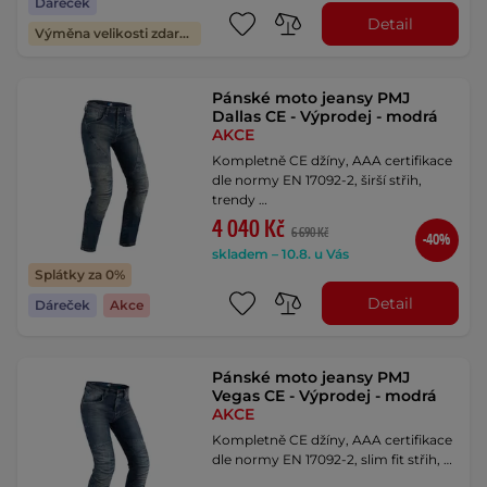
Dáreček
Detail
Výměna velikosti zdarma
Pánské moto jeansy PMJ
Dallas CE - Výprodej - modrá
AKCE
Kompletně CE džíny, AAA certifikace
dle normy EN 17092-2, širší střih,
trendy …
4 040 Kč
6 690 Kč
-40%
skladem – 10.8. u Vás
Splátky za 0%
Detail
Dáreček
Akce
Pánské moto jeansy PMJ
Vegas CE - Výprodej - modrá
AKCE
Kompletně CE džíny, AAA certifikace
dle normy EN 17092-2, slim fit střih, …