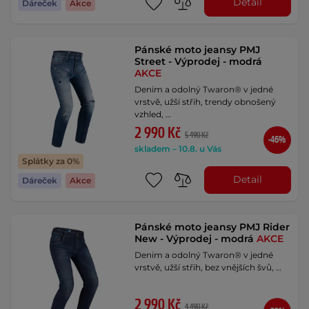
Detail
Dáreček
Akce
Pánské moto jeansy PMJ
Street - Výprodej - modrá
AKCE
Denim a odolný Twaron® v jedné
vrstvě, užší střih, trendy obnošený
vzhled, …
2 990 Kč
5 490 Kč
-46%
skladem – 10.8. u Vás
Splátky za 0%
Detail
Dáreček
Akce
Pánské moto jeansy PMJ Rider
New - Výprodej - modrá
AKCE
Denim a odolný Twaron® v jedné
vrstvě, užší střih, bez vnějších švů, …
2 990 Kč
4 490 Kč