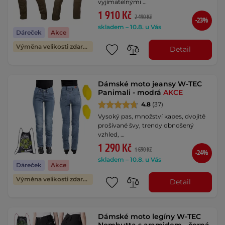
vyjímatelnými …
1 910 Kč
2 490 Kč
-23%
skladem – 10.8. u Vás
Dáreček
Akce
Výměna velikosti zdarma
Detail
Dámské moto jeansy W-TEC
Panimali - modrá
AKCE
4.8
(37)
Vysoký pas, množství kapes, dvojitě
prošívané švy, trendy obnošený
vzhled, …
1 290 Kč
1 690 Kč
-24%
skladem – 10.8. u Vás
Dáreček
Akce
Výměna velikosti zdarma
Detail
Dámské moto legíny W-TEC
Nombutta s aramidem - černá