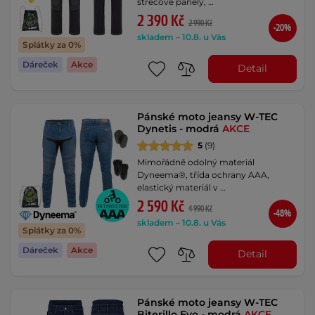
strečové panely, …
2 390 Kč
2 990 Kč
-20%
skladem – 10.8. u Vás
Splátky za 0%
Dáreček
Akce
Detail
Pánské moto jeansy W-TEC
Dynetis - modrá
AKCE
5
(9)
Mimořádně odolný materiál
Dyneema®, třída ochrany AAA,
elastický materiál v …
2 590 Kč
4 990 Kč
-48%
skladem – 10.8. u Vás
Splátky za 0%
Dáreček
Akce
Detail
Pánské moto jeansy W-TEC
Biterillo Evo - modrá
AKCE