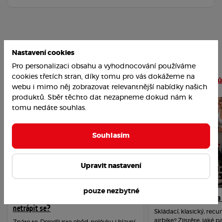
Nastavení cookies
Pro personalizaci obsahu a vyhodnocování používáme
cookies třetích stran, díky tomu pro vás dokážeme na
Nejoblíbenější články
Číst více článků
webu i mimo něj zobrazovat relevantnější nabídky našich
produktů. Sběr těchto dat nezapneme dokud nám k
tomu nedáte souhlas.
Souhlasím
Upravit nastavení
pouze nezbytné
Jak překonat závislost na cukru a
Jak vybrat rotoped n
netrápit se?
Skládací, klasický, re
airbike? Zjistěte, jaké 
Znáte to. Dojedli jste oběd, polévku i hlavní