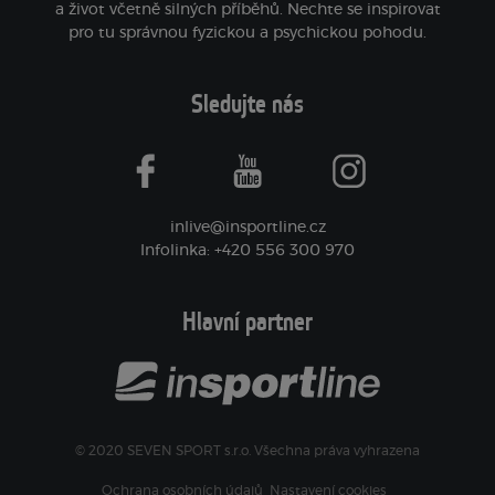
a život včetně silných příběhů. Nechte se inspirovat
pro tu správnou fyzickou a psychickou pohodu.
Sledujte nás
facebook
youtube
instagram
inlive@insportline.cz
Infolinka: +420 556 300 970
Hlavní partner
© 2020 SEVEN SPORT s.r.o. Všechna práva vyhrazena
Ochrana osobních údajů
Nastavení cookies