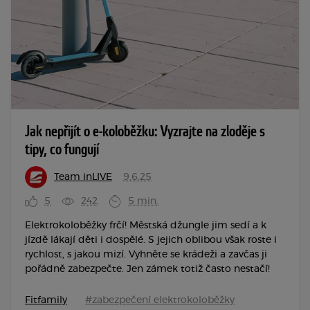
Jak nepřijít o e-koloběžku: Vyzrajte na zloděje s
tipy, co fungují
Team inLIVE
9.6.25
5
242
5 min.
Elektrokoloběžky frčí! Městská džungle jim sedí a k
jízdě lákají děti i dospělé. S jejich oblibou však roste i
rychlost, s jakou mizí. Vyhněte se krádeži a zavčas ji
pořádně zabezpečte. Jen zámek totiž často nestačí!
Fitfamily
#zabezpečení elektrokoloběžky