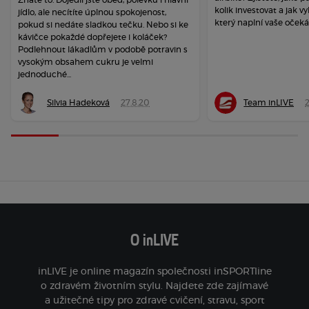
kolik investovat a jak vy
jídlo, ale necítíte úplnou spokojenost,
který naplní vaše očeká
pokud si nedáte sladkou tečku. Nebo si ke
kávičce pokaždé dopřejete i koláček?
Podlehnout lákadlům v podobě potravin s
vysokým obsahem cukru je velmi
jednoduché...
Silvia Hadeková
27.8.20
Team inLIVE
O inLIVE
inLIVE je online magazín společnosti inSPORTline
o zdravém životním stylu. Najdete zde zajímavé
a užitečné tipy pro zdravé cvičení, stravu, sport