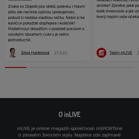
airbike? Zjistěte, jaké 
Znáte to. Dojedli jste oběd, polévku i hlavní
kolik investovat a jak vy
jídlo, ale necítíte úplnou spokojenost,
který naplní vaše očeká
pokud si nedáte sladkou tečku. Nebo si ke
kávičce pokaždé dopřejete i koláček?
Podlehnout lákadlům v podobě potravin s
vysokým obsahem cukru je velmi
jednoduché...
Silvia Hadeková
27.8.20
Team inLIVE
O inLIVE
inLIVE je online magazín společnosti inSPORTline
o zdravém životním stylu. Najdete zde zajímavé