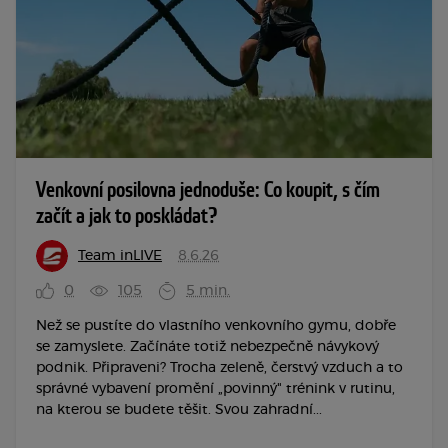
Venkovní posilovna jednoduše: Co koupit, s čím
začít a jak to poskládat?
Team inLIVE
8.6.26
0
105
5 min.
Než se pustíte do vlastního venkovního gymu, dobře
se zamyslete. Začínáte totiž nebezpečně návykový
podnik. Připraveni? Trocha zeleně, čerstvý vzduch a to
správné vybavení promění „povinný" trénink v rutinu,
na kterou se budete těšit. Svou zahradní...