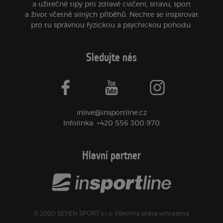
a užitečné tipy pro zdravé cvičení, stravu, sport
a život včetně silných příběhů. Nechte se inspirovat
pro tu správnou fyzickou a psychickou pohodu.
Sledujte nás
facebook
youtube
instagram
inlive@insportline.cz
Infolinka: +420 556 300 970
Hlavní partner
© 2020 SEVEN SPORT s.r.o. Všechna práva vyhrazena