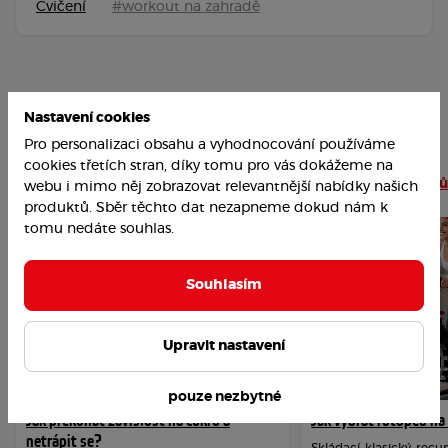
Cvičení
#workout na zahradě
Nastavení cookies
Pro personalizaci obsahu a vyhodnocování používáme
cookies třetích stran, díky tomu pro vás dokážeme na
Nejoblíbenější články
Číst více článků
webu i mimo něj zobrazovat relevantnější nabídky našich
produktů. Sběr těchto dat nezapneme dokud nám k
tomu nedáte souhlas.
Souhlasím
Upravit nastavení
pouze nezbytné
Jak překonat závislost na cukru a
Jak vybrat rotoped n
netrápit se?
Skládací, klasický, re