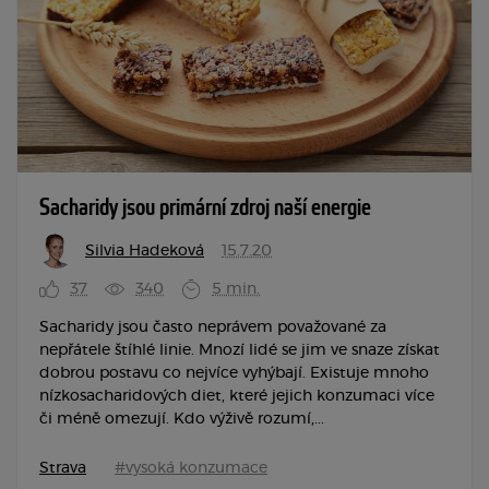
Sacharidy jsou primární zdroj naší energie
Silvia Hadeková
15.7.20
37
340
5 min.
Sacharidy jsou často neprávem považované za
nepřátele štíhlé linie. Mnozí lidé se jim ve snaze získat
dobrou postavu co nejvíce vyhýbají. Existuje mnoho
nízkosacharidových diet, které jejich konzumaci více
či méně omezují. Kdo výživě rozumí,...
Strava
#vysoká konzumace