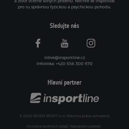
a život včetně silných příběhů. Nechte se inspirovat
pro tu správnou fyzickou a psychickou pohodu.
Sledujte nás
facebook
youtube
instagram
inlive@insportline.cz
Infolinka: +420 556 300 970
Hlavní partner
© 2020 SEVEN SPORT s.r.o. Všechna práva vyhrazena
Ochrana osobních údajů
Nastavení cookies