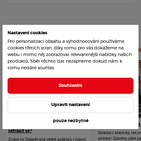
Nastavení cookies
Pro personalizaci obsahu a vyhodnocování používáme
Nejoblíbenější články
cookies třetích stran, díky tomu pro vás dokážeme na
Číst více článků
webu i mimo něj zobrazovat relevantnější nabídky našich
produktů. Sběr těchto dat nezapneme dokud nám k
tomu nedáte souhlas.
Souhlasím
Upravit nastavení
pouze nezbytné
Jak překonat závislost na cukru a
Jak vybrat rotoped n
netrápit se?
Skládací, klasický, re
airbike? Zjistěte, jaké 
Znáte to. Dojedli jste oběd, polévku i hlavní