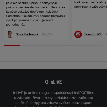
kolik investovat a jak vy
jídlo, ale necítíte úplnou spokojenost,
který naplní vaše očeká
pokud si nedáte sladkou tečku. Nebo si ke
kávičce pokaždé dopřejete i koláček?
Podlehnout lákadlům v podobě potravin s
vysokým obsahem cukru je velmi
jednoduché...
Silvia Hadeková
27.8.20
Team inLIVE
O inLIVE
inLIVE je online magazín společnosti inSPORTline
o zdravém životním stylu. Najdete zde zajímavé
a užitečné tipy pro zdravé cvičení, stravu, sport