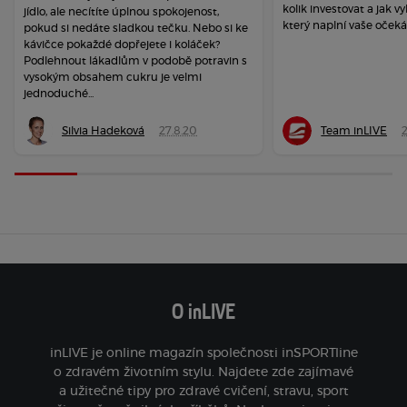
kolik investovat a jak vy
jídlo, ale necítíte úplnou spokojenost,
který naplní vaše očeká
pokud si nedáte sladkou tečku. Nebo si ke
kávičce pokaždé dopřejete i koláček?
Podlehnout lákadlům v podobě potravin s
vysokým obsahem cukru je velmi
jednoduché...
Silvia Hadeková
27.8.20
Team inLIVE
O inLIVE
inLIVE je online magazín společnosti inSPORTline
o zdravém životním stylu. Najdete zde zajímavé
a užitečné tipy pro zdravé cvičení, stravu, sport