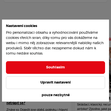
Nastavení cookies
Pro personalizaci obsahu a vyhodnocování používáme
Nejoblíbenější články
cookies třetích stran, díky tomu pro vás dokážeme na
Číst více článků
webu i mimo něj zobrazovat relevantnější nabídky našich
produktů. Sběr těchto dat nezapneme dokud nám k
tomu nedáte souhlas.
Souhlasím
Upravit nastavení
pouze nezbytné
Jak překonat závislost na cukru a
Jak vybrat rotoped n
netrápit se?
Skládací, klasický, re
airbike? Zjistěte, jaké 
Znáte to. Dojedli jste oběd, polévku i hlavní