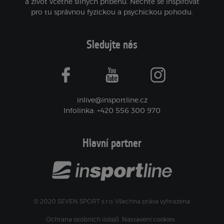
a život včetně silných příběhů. Nechte se inspirovat
pro tu správnou fyzickou a psychickou pohodu.
Sledujte nás
facebook
youtube
instagram
inlive@insportline.cz
Infolinka: +420 556 300 970
Hlavní partner
© 2020 SEVEN SPORT s.r.o. Všechna práva vyhrazena
Ochrana osobních údajů
Nastavení cookies