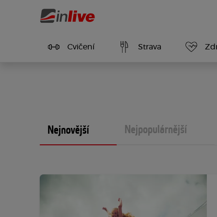
Cvičení
Strava
Zdr
Nejpopulárnější
Nejnovější