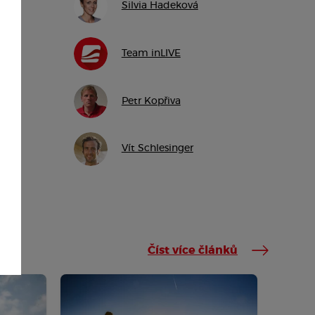
Silvia Hadeková
Team inLIVE
Petr Kopřiva
Vít Schlesinger
Číst více článků