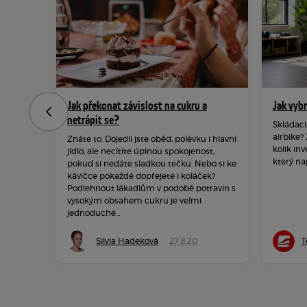
Jak překonat závislost na cukru a
Jak vyb
Předchozí
netrápit se?
Skládací
airbike?
Znáte to. Dojedli jste oběd, polévku i hlavní
kolik inv
jídlo, ale necítíte úplnou spokojenost,
který na
pokud si nedáte sladkou tečku. Nebo si ke
kávičce pokaždé dopřejete i koláček?
Podlehnout lákadlům v podobě potravin s
vysokým obsahem cukru je velmi
jednoduché...
Silvia Hadeková
27.8.20
T