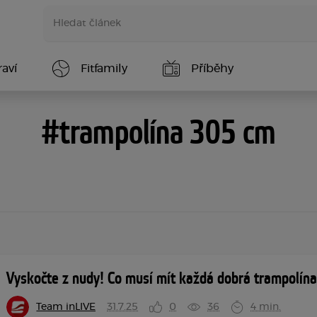
aví
Fitfamily
Příběhy
#trampolína 305 cm
Vyskočte z nudy! Co musí mít každá dobrá trampolín
Team inLIVE
31.7.25
0
36
4 min.