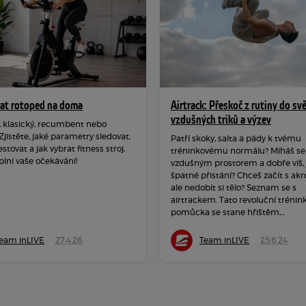
rat rotoped na doma
Airtrack: Přeskoč z rutiny do sv
vzdušných triků a výzev
, klasický, recumbent nebo
 Zjistěte, jaké parametry sledovat,
Patří skoky, salta a pády k tvému
estovat a jak vybrat fitness stroj,
tréninkovému normálu? Míháš se
plní vaše očekávání!
vzdušným prostorem a dobře víš, j
špatné přistání? Chceš začít s akr
ale nedobít si tělo? Seznam se s
airtrackem. Tato revoluční trénin
pomůcka se stane hřištěm,...
eam inLIVE
27.4.26
Team inLIVE
25.6.24