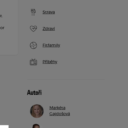
Strava
t.
tor
Zdraví
Fitfamily
Příběhy
Autoři
Markéta
Gajdošová