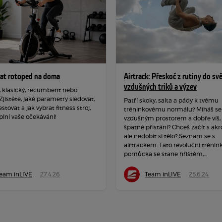
rat rotoped na doma
Airtrack: Přeskoč z rutiny do sv
vzdušných triků a výzev
, klasický, recumbent nebo
 Zjistěte, jaké parametry sledovat,
Patří skoky, salta a pády k tvému
estovat a jak vybrat fitness stroj,
tréninkovému normálu? Míháš se
plní vaše očekávání!
vzdušným prostorem a dobře víš, j
špatné přistání? Chceš začít s akr
ale nedobít si tělo? Seznam se s
airtrackem. Tato revoluční trénin
pomůcka se stane hřištěm,...
eam inLIVE
27.4.26
Team inLIVE
25.6.24