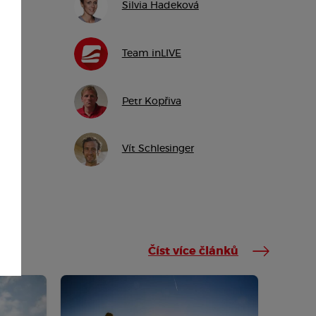
Silvia Hadeková
Team inLIVE
Petr Kopřiva
Vít Schlesinger
Číst více článků