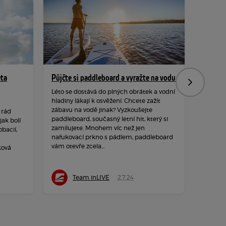
ěta
Půjčte si paddleboard a vyražte na vodu
Hýbejte
Následujíc
rozpro
Léto se dostává do plných obrátek a vodní
hladiny lákají k osvěžení. Chcete zažít
Podzim 
zábavu na vodě jinak? Vyzkoušejte
 rád
hraje ba
paddleboard, současný letní hit, který si
ak bolí
a měkké
zamilujete. Mnohem víc než jen
obacií,
dozvuků
nafukovací prkno s pádlem, paddleboard
neposedy
vám otevře zcela...
ková
čerstvé
Team inLIVE
2.7.24