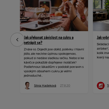
Jak překonat závislost na cukru a
Jak vyb
Předchozí
netrápit se?
Skládací
airbike?
Znáte to. Dojedli jste oběd, polévku i hlavní
kolik inv
jídlo, ale necítíte úplnou spokojenost,
který na
pokud si nedáte sladkou tečku. Nebo si ke
kávičce pokaždé dopřejete i koláček?
Podlehnout lákadlům v podobě potravin s
vysokým obsahem cukru je velmi
jednoduché...
Silvia Hadeková
27.8.20
T