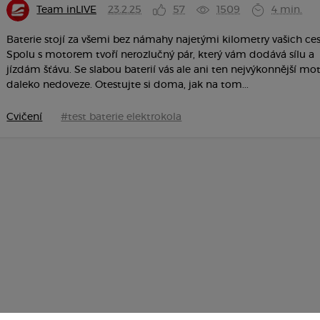
Team inLIVE
23.2.25
57
1509
4 min.
Baterie stojí za všemi bez námahy najetými kilometry vašich ces
Spolu s motorem tvoří nerozlučný pár, který vám dodává sílu a
jízdám šťávu. Se slabou baterií vás ale ani ten nejvýkonnější mo
daleko nedoveze. Otestujte si doma, jak na tom...
Cvičení
#test baterie elektrokola