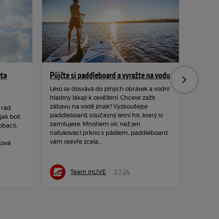
ěta
Půjčte si paddleboard a vyražte na vodu
Hýbejte
Následujíc
rozpro
Léto se dostává do plných obrátek a vodní
hladiny lákají k osvěžení. Chcete zažít
Podzim 
zábavu na vodě jinak? Vyzkoušejte
 rád
hraje ba
paddleboard, současný letní hit, který si
ak bolí
a měkké
zamilujete. Mnohem víc než jen
obacií,
dozvuků
nafukovací prkno s pádlem, paddleboard
neposedy
vám otevře zcela...
ková
čerstvé
Team inLIVE
2.7.24