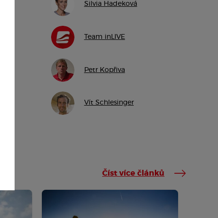
Silvia Hadeková
Team inLIVE
Petr Kopřiva
Vít Schlesinger
Číst více článků