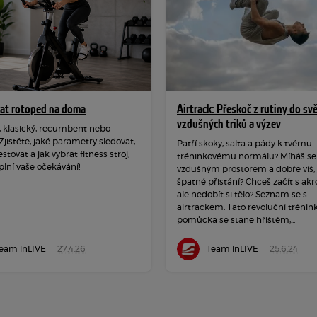
rat rotoped na doma
Airtrack: Přeskoč z rutiny do sv
vzdušných triků a výzev
, klasický, recumbent nebo
 Zjistěte, jaké parametry sledovat,
Patří skoky, salta a pády k tvému
estovat a jak vybrat fitness stroj,
tréninkovému normálu? Míháš se
plní vaše očekávání!
vzdušným prostorem a dobře víš, j
špatné přistání? Chceš začít s akr
ale nedobít si tělo? Seznam se s
airtrackem. Tato revoluční trénin
pomůcka se stane hřištěm,...
eam inLIVE
27.4.26
Team inLIVE
25.6.24