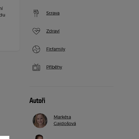
ní
Strava
odu
Zdraví
Fitfamily
Příběhy
Autoři
Markéta
Gajdošová