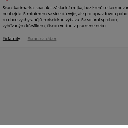
Stan, karimatka, spacák – základní trojka, bez které se kempová
neobejde. S minimem se sice dá vyjít, ale pro opravdovou poh
to chce vychytanější turistickou výbavu. Se solární sprchou,
vyhřívaným křesílkem, čistou vodou z pramene nebo...
Fitfamily
#stan na tábor