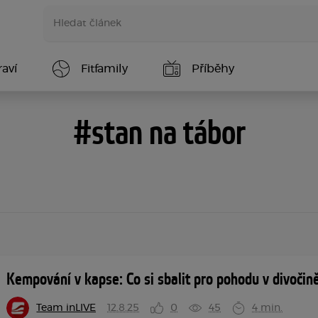
aví
Fitfamily
Příběhy
#stan na tábor
Kempování v kapse: Co si sbalit pro pohodu v divočin
Team inLIVE
12.8.25
0
45
4 min.