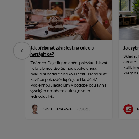
Jak překonat závislost na cukru a
Jak vyb
Předchozí
netrápit se?
Skládací
airbike?
Znáte to. Dojedli jste oběd, polévku i hlavní
kolik inv
jídlo, ale necítíte úplnou spokojenost,
který na
pokud si nedáte sladkou tečku. Nebo si ke
kávičce pokaždé dopřejete i koláček?
Podlehnout lákadlům v podobě potravin s
vysokým obsahem cukru je velmi
jednoduché...
Silvia Hadeková
27.8.20
T