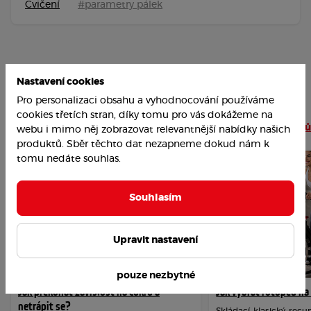
Cvičení
#parametry pálek
Nastavení cookies
Pro personalizaci obsahu a vyhodnocování používáme
cookies třetích stran, díky tomu pro vás dokážeme na
Nejoblíbenější články
Číst více článků
webu i mimo něj zobrazovat relevantnější nabídky našich
produktů. Sběr těchto dat nezapneme dokud nám k
tomu nedáte souhlas.
Souhlasím
Upravit nastavení
pouze nezbytné
Jak překonat závislost na cukru a
Jak vybrat rotoped n
netrápit se?
Skládací, klasický, re