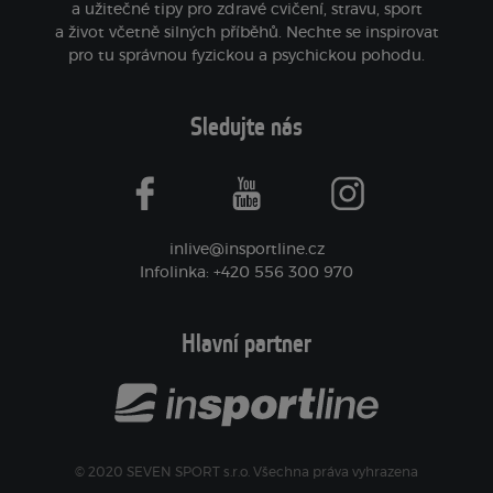
a užitečné tipy pro zdravé cvičení, stravu, sport
a život včetně silných příběhů. Nechte se inspirovat
pro tu správnou fyzickou a psychickou pohodu.
Sledujte nás
facebook
youtube
instagram
inlive@insportline.cz
Infolinka: +420 556 300 970
Hlavní partner
© 2020 SEVEN SPORT s.r.o. Všechna práva vyhrazena