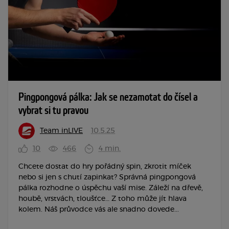
Pingpongová pálka: Jak se nezamotat do čísel a
vybrat si tu pravou
Team inLIVE
10.5.25
10
466
4 min.
Chcete dostat do hry pořádný spin, zkrotit míček
nebo si jen s chutí zapinkat? Správná pingpongová
pálka rozhodne o úspěchu vaší mise. Záleží na dřevě,
houbě, vrstvách, tloušťce… Z toho může jít hlava
kolem. Náš průvodce vás ale snadno dovede...