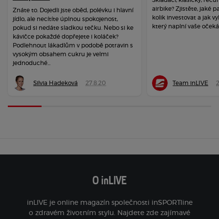
airbike? Zjistěte, jaké 
Znáte to. Dojedli jste oběd, polévku i hlavní
kolik investovat a jak vy
jídlo, ale necítíte úplnou spokojenost,
který naplní vaše očeká
pokud si nedáte sladkou tečku. Nebo si ke
kávičce pokaždé dopřejete i koláček?
Podlehnout lákadlům v podobě potravin s
vysokým obsahem cukru je velmi
jednoduché...
Silvia Hadeková
27.8.20
Team inLIVE
O inLIVE
inLIVE je online magazín společnosti inSPORTline
o zdravém životním stylu. Najdete zde zajímavé