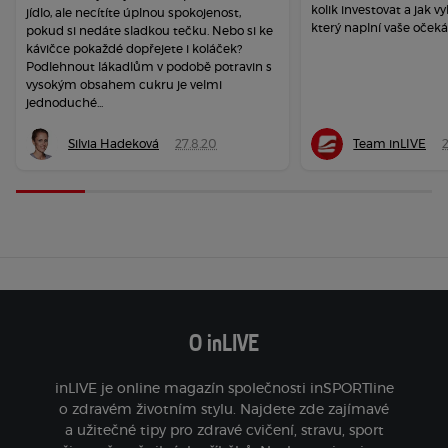
kolik investovat a jak vy
jídlo, ale necítíte úplnou spokojenost,
který naplní vaše očeká
pokud si nedáte sladkou tečku. Nebo si ke
kávičce pokaždé dopřejete i koláček?
Podlehnout lákadlům v podobě potravin s
vysokým obsahem cukru je velmi
jednoduché...
Silvia Hadeková
27.8.20
Team inLIVE
O inLIVE
inLIVE je online magazín společnosti inSPORTline
o zdravém životním stylu. Najdete zde zajímavé
a užitečné tipy pro zdravé cvičení, stravu, sport