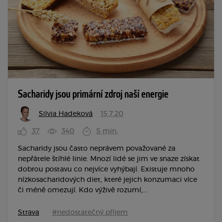
Sacharidy jsou primární zdroj naší energie
Silvia Hadeková
15.7.20
37
340
5 min.
Sacharidy jsou často neprávem považované za
nepřátele štíhlé linie. Mnozí lidé se jim ve snaze získat
dobrou postavu co nejvíce vyhýbají. Existuje mnoho
nízkosacharidových diet, které jejich konzumaci více
či méně omezují. Kdo výživě rozumí,...
Strava
#nedostatečný příjem