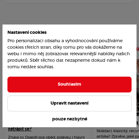
Nastavení cookies
Pro personalizaci obsahu a vyhodnocování používáme
Nejoblíbenější články
cookies třetích stran, díky tomu pro vás dokážeme na
Číst více článků
webu i mimo něj zobrazovat relevantnější nabídky našich
produktů. Sběr těchto dat nezapneme dokud nám k
tomu nedáte souhlas.
Souhlasím
Upravit nastavení
pouze nezbytné
Jak překonat závislost na cukru a
Jak vybrat rotoped n
netrápit se?
Skládací, klasický, re
airbike? Zjistěte, jaké 
Znáte to. Dojedli jste oběd, polévku i hlavní