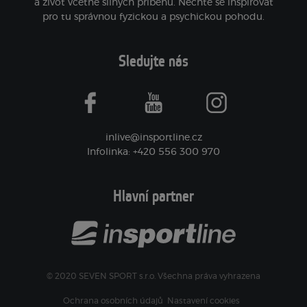
a život včetně silných příběhů. Nechte se inspirovat
pro tu správnou fyzickou a psychickou pohodu.
Sledujte nás
facebook
youtube
instagram
inlive@insportline.cz
Infolinka: +420 556 300 970
Hlavní partner
© 2020 SEVEN SPORT s.r.o. Všechna práva vyhrazena
Ochrana osobních údajů
Nastavení cookies