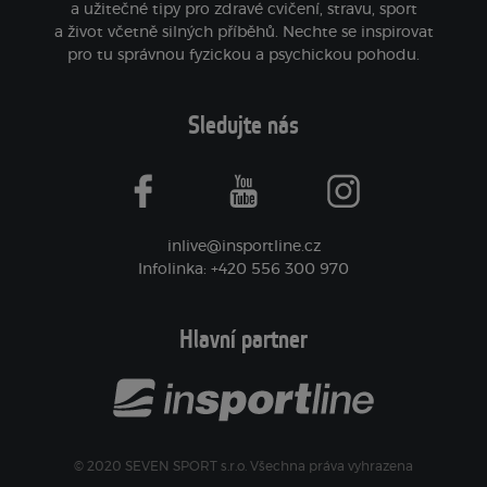
a užitečné tipy pro zdravé cvičení, stravu, sport
a život včetně silných příběhů. Nechte se inspirovat
pro tu správnou fyzickou a psychickou pohodu.
Sledujte nás
facebook
youtube
instagram
inlive@insportline.cz
Infolinka: +420 556 300 970
Hlavní partner
© 2020 SEVEN SPORT s.r.o. Všechna práva vyhrazena