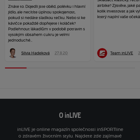
airbike? Zjistěte, jaké 
Znáte to. Dojedli jste oběd, polévku i hlavní
kolik investovat a jak vy
jídlo, ale necítíte úplnou spokojenost,
který naplní vaše očeká
pokud si nedáte sladkou tečku. Nebo si ke
kávičce pokaždé dopřejete i koláček?
Podlehnout lákadlům v podobě potravin s
vysokým obsahem cukru je velmi
jednoduché...
Silvia Hadeková
27.8.20
Team inLIVE
O inLIVE
inLIVE je online magazín společnosti inSPORTline
o zdravém životním stylu. Najdete zde zajímavé