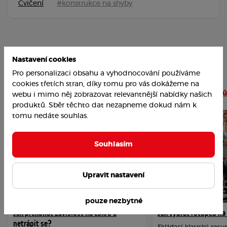
Cvičení
#konstrukce na shyby
Nastavení cookies
Pro personalizaci obsahu a vyhodnocování používáme
cookies třetích stran, díky tomu pro vás dokážeme na
Nejoblíbenější články
Číst více článků
webu i mimo něj zobrazovat relevantnější nabídky našich
produktů. Sběr těchto dat nezapneme dokud nám k
tomu nedáte souhlas.
Souhlasím
Upravit nastavení
pouze nezbytné
Jak překonat závislost na cukru a
Jak vybrat rotoped n
netrápit se?
Skládací, klasický, re