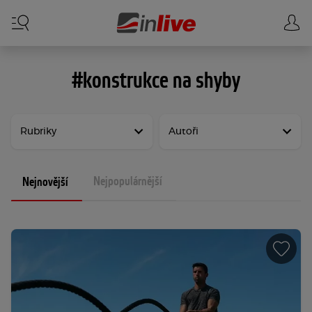
#konstrukce na shyby
Rubriky
Autoři
Nejpopulárnější
Nejnovější