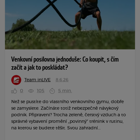
Venkovní posilovna jednoduše: Co koupit, s čím
začít a jak to poskládat?
Team inLIVE
8.6.26
0
105
5 min.
Než se pustíte do vlastního venkovního gymu, dobře
se zamyslete. Začínáte totiž nebezpečně návykový
podnik. Připraveni? Trocha zeleně, čerstvý vzduch a to
správné vybavení promění „povinný" trénink v rutinu,
na kterou se budete těšit. Svou zahradní...