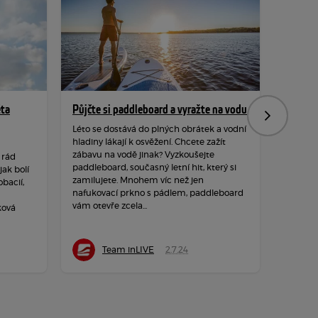
ěta
Půjčte si paddleboard a vyražte na vodu
Hýbejte
Následujíc
rozpro
Léto se dostává do plných obrátek a vodní
hladiny lákají k osvěžení. Chcete zažít
Podzim 
zábavu na vodě jinak? Vyzkoušejte
 rád
hraje ba
paddleboard, současný letní hit, který si
ak bolí
a měkké
zamilujete. Mnohem víc než jen
obacií,
dozvuků
nafukovací prkno s pádlem, paddleboard
neposedy
vám otevře zcela...
ková
čerstvé
Team inLIVE
2.7.24