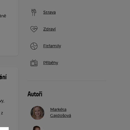
Strava
adně
Zdraví
Fitfamily
Příběhy
ání
Autoři
vy,
Markéta
 z
Gajdošová