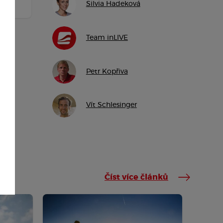
Silvia Hadeková
Team inLIVE
Petr Kopřiva
Vít Schlesinger
Číst více článků