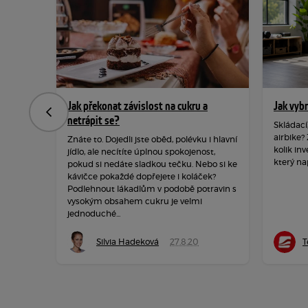
Jak překonat závislost na cukru a
Jak vyb
Předchozí
netrápit se?
Skládací
airbike?
Znáte to. Dojedli jste oběd, polévku i hlavní
kolik inv
jídlo, ale necítíte úplnou spokojenost,
který na
pokud si nedáte sladkou tečku. Nebo si ke
kávičce pokaždé dopřejete i koláček?
Podlehnout lákadlům v podobě potravin s
vysokým obsahem cukru je velmi
jednoduché...
Silvia Hadeková
27.8.20
T