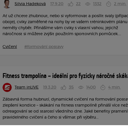
Silvia Hadeková
17.9.20
22
1332
2 min.
Ať už chcete zhubnout, nebo si vyformovat a posílit svaly (příp
oboje), cviky zaměřené na nohy by ve vašem tréninkovém plánu
neměly chybět. Přinášíme vám cviky s vlastní vahou, jejichž
náročnost si můžete zvýšit použitím sportovních pomůcek....
Cvičení
#formování postavy
Fitness trampolína – ideální pro fyzicky náročné skák
Team inLIVE
19.3.20
35
1400
4 min.
Zábavná forma hubnutí, dynamické cvičení na formování posta
zlepšení kondice – skákání na fitness trampolíně přináší více než
odreagování se od starostí všedního dne. Jaké benefity pramení
pravidelného cvičení a čeho si všímat při výběru...