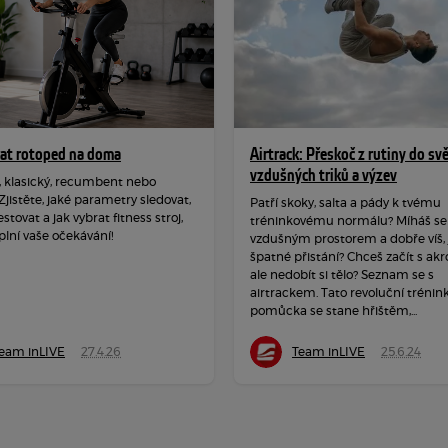
rat rotoped na doma
Airtrack: Přeskoč z rutiny do sv
vzdušných triků a výzev
, klasický, recumbent nebo
 Zjistěte, jaké parametry sledovat,
Patří skoky, salta a pády k tvému
estovat a jak vybrat fitness stroj,
tréninkovému normálu? Míháš se
plní vaše očekávání!
vzdušným prostorem a dobře víš, j
špatné přistání? Chceš začít s akr
ale nedobít si tělo? Seznam se s
airtrackem. Tato revoluční trénin
pomůcka se stane hřištěm,...
eam inLIVE
27.4.26
Team inLIVE
25.6.24