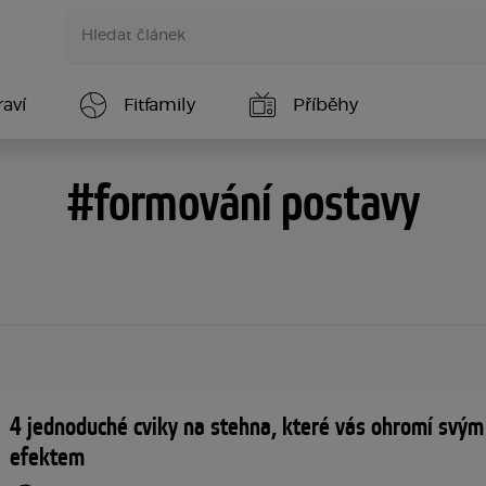
aví
Fitfamily
Příběhy
#formování postavy
4 jednoduché cviky na stehna, které vás ohromí svým
efektem