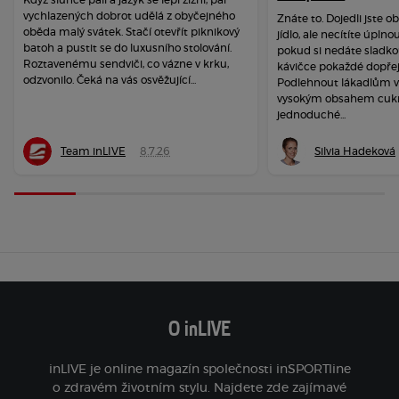
vychlazených dobrot udělá z obyčejného
Znáte to. Dojedli jste o
oběda malý svátek. Stačí otevřít piknikový
jídlo, ale necítíte úpln
batoh a pustit se do luxusního stolování.
pokud si nedáte sladko
Roztavenému sendviči, co vázne v krku,
kávičce pokaždé dopřej
odzvonilo. Čeká na vás osvěžující...
Podlehnout lákadlům v
vysokým obsahem cukr
jednoduché...
Team inLIVE
8.7.26
Silvia Hadeková
O inLIVE
inLIVE je online magazín společnosti inSPORTline
o zdravém životním stylu. Najdete zde zajímavé