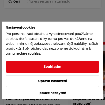
Cvičení
#fitness sestava na zahradu
Nastavení cookies
Pro personalizaci obsahu a vyhodnocování používáme
cookies třetích stran, díky tomu pro vás dokážeme na
Nejoblíbenější články
Číst více článků
webu i mimo něj zobrazovat relevantnější nabídky našich
produktů. Sběr těchto dat nezapneme dokud nám k
tomu nedáte souhlas.
Souhlasím
Upravit nastavení
pouze nezbytné
Piknikové vybavení, co porazí i tropy
Jak překonat závislost
netrápit se?
Když slunce pálí a jazyk se lepí žízní, pár