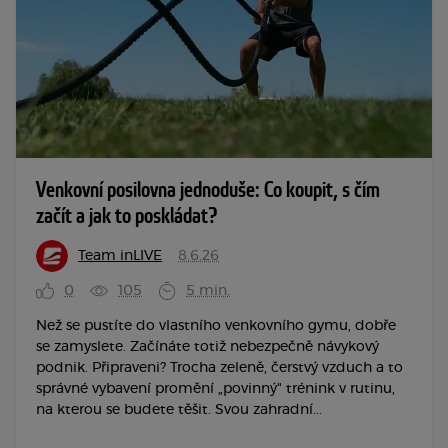
Venkovní posilovna jednoduše: Co koupit, s čím
začít a jak to poskládat?
Team inLIVE
8.6.26
0
105
5 min.
Než se pustíte do vlastního venkovního gymu, dobře
se zamyslete. Začínáte totiž nebezpečně návykový
podnik. Připraveni? Trocha zeleně, čerstvý vzduch a to
správné vybavení promění „povinný" trénink v rutinu,
na kterou se budete těšit. Svou zahradní...