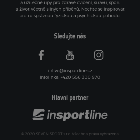
a užitečné tipy pro zdravé cvičení, stravu, sport
a život včetně silných příběhů. Nechte se inspirovat
pro tu správnou fyzickou a psychickou pohodu.
Sledujte nás
facebook
youtube
instagram
inlive@insportline.cz
Infolinka: +420 556 300 970
Hlavní partner
© 2020 SEVEN SPORT s.r.o. Všechna práva vyhrazena