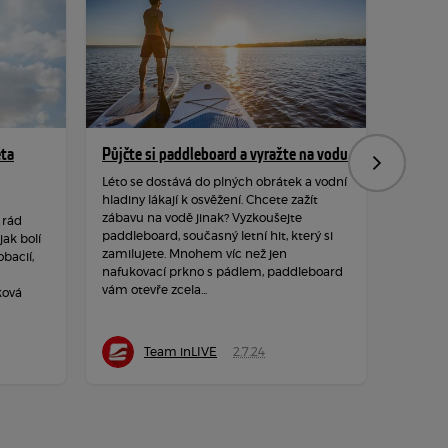
ěta
Půjčte si paddleboard a vyražte na vodu
Hýbejte
Následujíc
rozpro
Léto se dostává do plných obrátek a vodní
hladiny lákají k osvěžení. Chcete zažít
Podzim 
zábavu na vodě jinak? Vyzkoušejte
 rád
hraje ba
paddleboard, současný letní hit, který si
ak bolí
a měkké
zamilujete. Mnohem víc než jen
obacií,
dozvuků
nafukovací prkno s pádlem, paddleboard
neposedy
vám otevře zcela...
ková
čerstvé
Team inLIVE
2.7.24