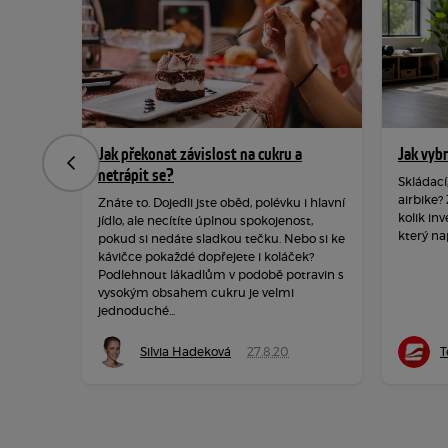
Jak překonat závislost na cukru a
Jak vyb
Předchozí
netrápit se?
Skládací
airbike?
Znáte to. Dojedli jste oběd, polévku i hlavní
kolik inv
jídlo, ale necítíte úplnou spokojenost,
který na
pokud si nedáte sladkou tečku. Nebo si ke
kávičce pokaždé dopřejete i koláček?
Podlehnout lákadlům v podobě potravin s
vysokým obsahem cukru je velmi
jednoduché...
Silvia Hadeková
27.8.20
T