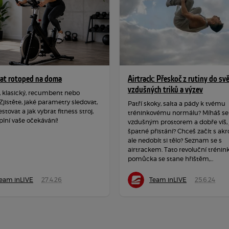
rat rotoped na doma
Airtrack: Přeskoč z rutiny do sv
vzdušných triků a výzev
, klasický, recumbent nebo
 Zjistěte, jaké parametry sledovat,
Patří skoky, salta a pády k tvému
estovat a jak vybrat fitness stroj,
tréninkovému normálu? Míháš se
plní vaše očekávání!
vzdušným prostorem a dobře víš, j
špatné přistání? Chceš začít s akr
ale nedobít si tělo? Seznam se s
airtrackem. Tato revoluční trénin
pomůcka se stane hřištěm,...
eam inLIVE
27.4.26
Team inLIVE
25.6.24