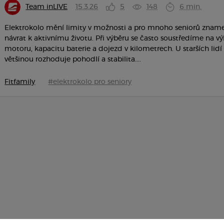
Team inLIVE
15.3.26
5
148
6 min.
Elektrokolo mění limity v možnosti a pro mnoho seniorů znam
návrat k aktivnímu životu. Při výběru se často soustředíme na v
motoru, kapacitu baterie a dojezd v kilometrech. U starších lidí
většinou rozhoduje pohodlí a stabilita....
Fitfamily
#elektrokolo pro seniory