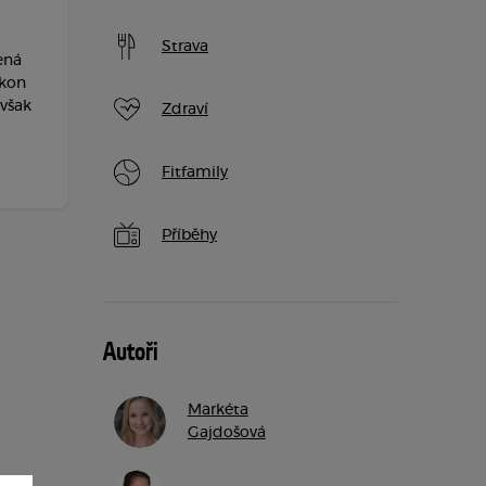
Strava
ená
ýkon
 však
Zdraví
Fitfamily
Příběhy
Autoři
Markéta
Gajdošová