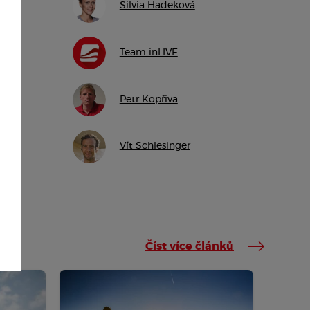
Silvia Hadeková
Team inLIVE
Petr Kopřiva
Vít Schlesinger
Číst více článků