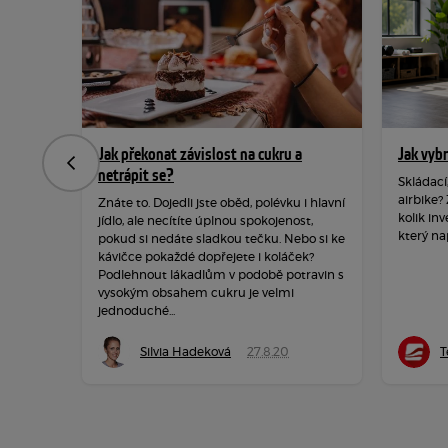
Jak překonat závislost na cukru a
Jak vyb
Předchozí
netrápit se?
Skládací
airbike?
Znáte to. Dojedli jste oběd, polévku i hlavní
kolik inv
jídlo, ale necítíte úplnou spokojenost,
který na
pokud si nedáte sladkou tečku. Nebo si ke
kávičce pokaždé dopřejete i koláček?
Podlehnout lákadlům v podobě potravin s
vysokým obsahem cukru je velmi
jednoduché...
Silvia Hadeková
27.8.20
T