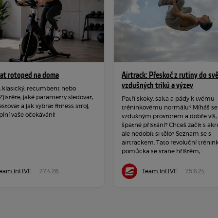
rat rotoped na doma
Airtrack: Přeskoč z rutiny do sv
vzdušných triků a výzev
, klasický, recumbent nebo
 Zjistěte, jaké parametry sledovat,
Patří skoky, salta a pády k tvému
estovat a jak vybrat fitness stroj,
tréninkovému normálu? Míháš se
plní vaše očekávání!
vzdušným prostorem a dobře víš, j
špatné přistání? Chceš začít s akr
ale nedobít si tělo? Seznam se s
airtrackem. Tato revoluční trénin
pomůcka se stane hřištěm,...
eam inLIVE
27.4.26
Team inLIVE
25.6.24