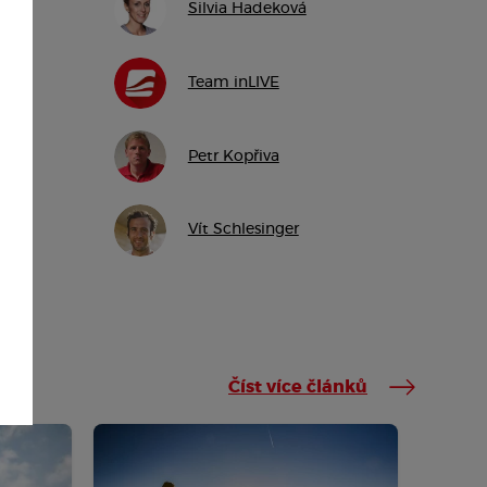
Silvia Hadeková
Team inLIVE
Petr Kopřiva
Vít Schlesinger
Číst více článků