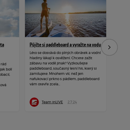
ěta
Půjčte si paddleboard a vyražte na vodu
Hýbejte
Následujíc
rozpro
Léto se dostává do plných obrátek a vodní
hladiny lákají k osvěžení. Chcete zažít
Podzim 
zábavu na vodě jinak? Vyzkoušejte
 rád
hraje ba
paddleboard, současný letní hit, který si
ak bolí
a měkké
zamilujete. Mnohem víc než jen
obacií,
dozvuků
nafukovací prkno s pádlem, paddleboard
neposedy
vám otevře zcela...
ková
čerstvé
Team inLIVE
2.7.24