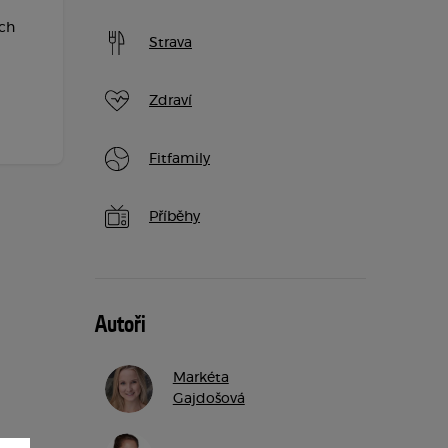
ích
Strava
Zdraví
Fitfamily
Příběhy
Autoři
Markéta
Gajdošová