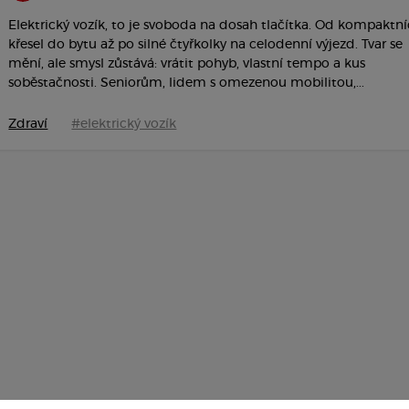
Elektrický vozík, to je svoboda na dosah tlačítka. Od kompaktn
křesel do bytu až po silné čtyřkolky na celodenní výjezd. Tvar se
mění, ale smysl zůstává: vrátit pohyb, vlastní tempo a kus
soběstačnosti. Seniorům, lidem s omezenou mobilitou,...
Zdraví
#elektrický vozík