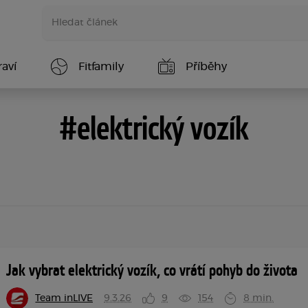
aví
Fitfamily
Příběhy
#elektrický vozík
Jak vybrat elektrický vozík, co vrátí pohyb do života
Team inLIVE
9.3.26
9
154
8 min.