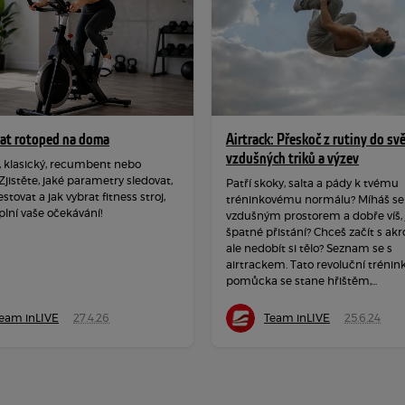
rat rotoped na doma
Airtrack: Přeskoč z rutiny do sv
vzdušných triků a výzev
, klasický, recumbent nebo
 Zjistěte, jaké parametry sledovat,
Patří skoky, salta a pády k tvému
estovat a jak vybrat fitness stroj,
tréninkovému normálu? Míháš se
plní vaše očekávání!
vzdušným prostorem a dobře víš, j
špatné přistání? Chceš začít s akr
ale nedobít si tělo? Seznam se s
airtrackem. Tato revoluční trénin
pomůcka se stane hřištěm,...
eam inLIVE
27.4.26
Team inLIVE
25.6.24