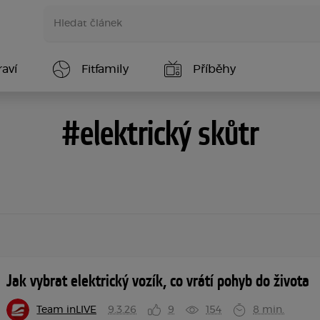
aví
Fitfamily
Příběhy
#elektrický skůtr
Jak vybrat elektrický vozík, co vrátí pohyb do života
Team inLIVE
9.3.26
9
154
8 min.