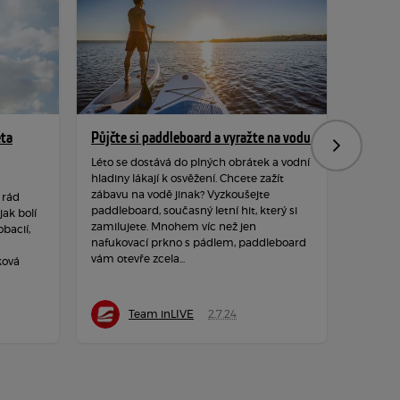
ěta
Půjčte si paddleboard a vyražte na vodu
Hýbejte
Následujíc
rozpro
Léto se dostává do plných obrátek a vodní
hladiny lákají k osvěžení. Chcete zažít
Podzim 
zábavu na vodě jinak? Vyzkoušejte
 rád
hraje ba
paddleboard, současný letní hit, který si
ak bolí
a měkké
zamilujete. Mnohem víc než jen
obacií,
dozvuků
nafukovací prkno s pádlem, paddleboard
neposedy
vám otevře zcela...
ková
čerstvé
Team inLIVE
2.7.24