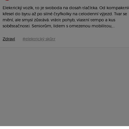
Elektrický vozík, to je svoboda na dosah tlačítka. Od kompaktn
křesel do bytu až po silné čtyřkolky na celodenní výjezd. Tvar se
mění, ale smysl zůstává: vrátit pohyb, vlastní tempo a kus
soběstačnosti. Seniorům, lidem s omezenou mobilitou,...
Zdraví
#elektrický skůtr