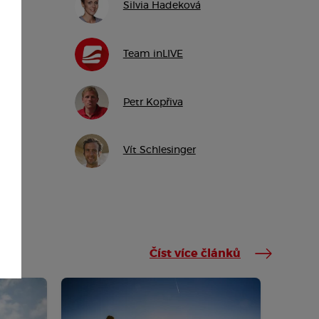
Silvia Hadeková
Team inLIVE
Petr Kopřiva
Vít Schlesinger
Číst více článků