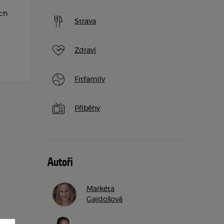
ích
Strava
Zdraví
Fitfamily
Příběhy
Autoři
Markéta
Gajdošová