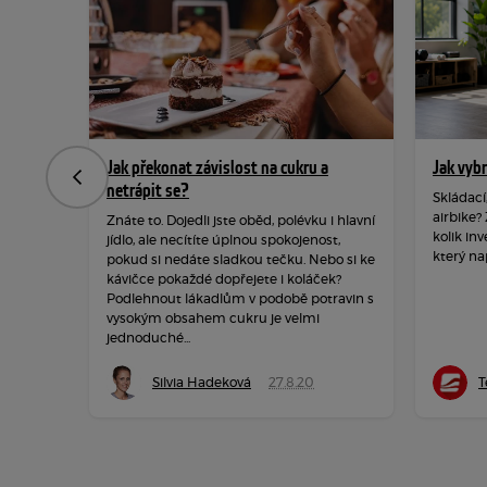
Jak překonat závislost na cukru a
Jak vyb
Předchozí
netrápit se?
Skládací
airbike?
Znáte to. Dojedli jste oběd, polévku i hlavní
kolik inv
jídlo, ale necítíte úplnou spokojenost,
který na
pokud si nedáte sladkou tečku. Nebo si ke
kávičce pokaždé dopřejete i koláček?
Podlehnout lákadlům v podobě potravin s
vysokým obsahem cukru je velmi
jednoduché...
Silvia Hadeková
27.8.20
T