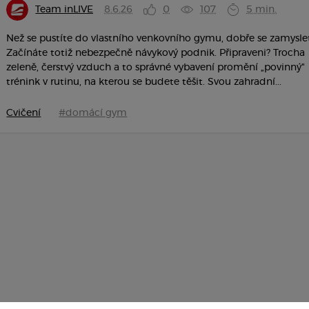
Team inLIVE
8.6.26
0
107
5 min.
Než se pustíte do vlastního venkovního gymu, dobře se zamysle
Začínáte totiž nebezpečně návykový podnik. Připraveni? Trocha
zeleně, čerstvý vzduch a to správné vybavení promění „povinný"
trénink v rutinu, na kterou se budete těšit. Svou zahradní...
Cvičení
#domácí gym