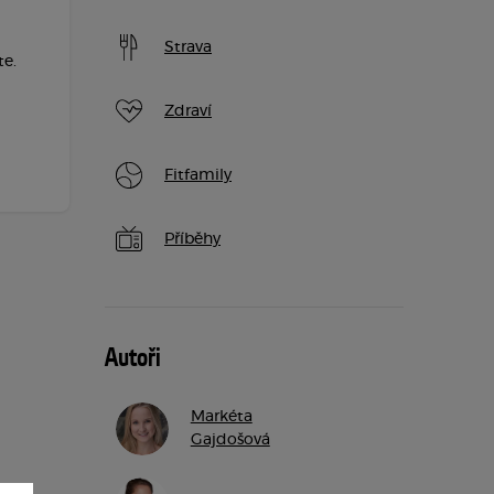
Strava
te.
Zdraví
Fitfamily
Příběhy
Autoři
Markéta
Gajdošová