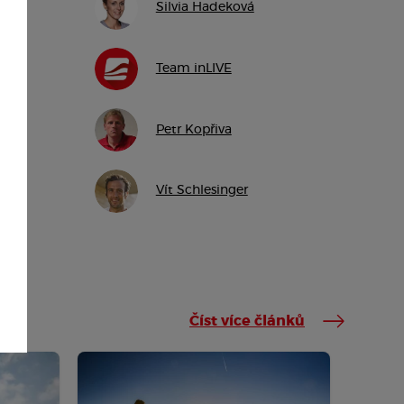
Silvia Hadeková
Team inLIVE
Petr Kopřiva
Vít Schlesinger
Číst více článků