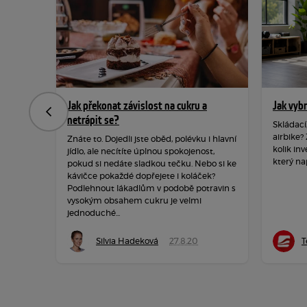
Jak překonat závislost na cukru a
Jak vyb
Předchozí
netrápit se?
Skládací
airbike?
Znáte to. Dojedli jste oběd, polévku i hlavní
kolik inv
jídlo, ale necítíte úplnou spokojenost,
který na
pokud si nedáte sladkou tečku. Nebo si ke
kávičce pokaždé dopřejete i koláček?
Podlehnout lákadlům v podobě potravin s
vysokým obsahem cukru je velmi
jednoduché...
Silvia Hadeková
27.8.20
T