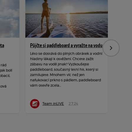
ěta
Půjčte si paddleboard a vyražte na vodu
Hýbejte
Následujíc
rozpro
Léto se dostává do plných obrátek a vodní
hladiny lákají k osvěžení. Chcete zažít
Podzim 
zábavu na vodě jinak? Vyzkoušejte
 rád
hraje ba
paddleboard, současný letní hit, který si
ak bolí
a měkké
zamilujete. Mnohem víc než jen
obacií,
dozvuků
nafukovací prkno s pádlem, paddleboard
neposedy
vám otevře zcela...
ková
čerstvé
Team inLIVE
2.7.24