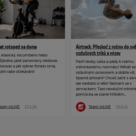
rat rotoped na doma
Airtrack: Přeskoč z rutiny do sv
vzdušných triků a výzev
, klasický, recumbent nebo
 Zjistěte, jaké parametry sledovat,
Patří skoky, salta a pády k tvému
estovat a jak vybrat fitness stroj,
tréninkovému normálu? Míháš se
plní vaše očekávání!
vzdušným prostorem a dobře víš, j
špatné přistání? Chceš začít s akr
ale nedobít si tělo? Seznam se s
airtrackem. Tato revoluční trénin
pomůcka se stane hřištěm,...
eam inLIVE
27.4.26
Team inLIVE
25.6.24