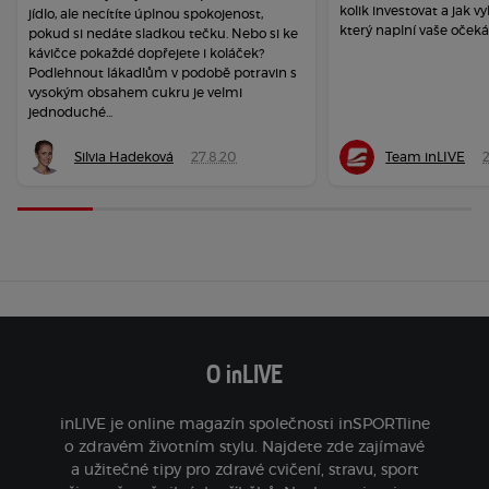
kolik investovat a jak vy
jídlo, ale necítíte úplnou spokojenost,
který naplní vaše očeká
pokud si nedáte sladkou tečku. Nebo si ke
kávičce pokaždé dopřejete i koláček?
Podlehnout lákadlům v podobě potravin s
vysokým obsahem cukru je velmi
jednoduché...
Silvia Hadeková
27.8.20
Team inLIVE
O inLIVE
inLIVE je online magazín společnosti inSPORTline
o zdravém životním stylu. Najdete zde zajímavé
a užitečné tipy pro zdravé cvičení, stravu, sport