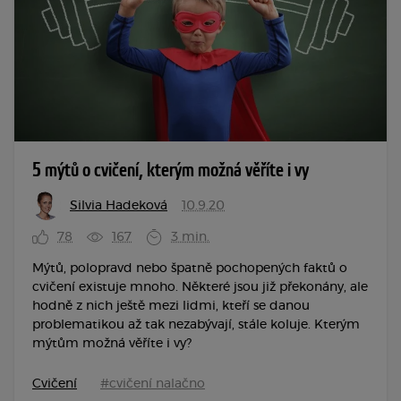
5 mýtů o cvičení, kterým možná věříte i vy
Silvia Hadeková
10.9.20
78
167
3 min.
Mýtů, polopravd nebo špatně pochopených faktů o
cvičení existuje mnoho. Některé jsou již překonány, ale
hodně z nich ještě mezi lidmi, kteří se danou
problematikou až tak nezabývají, stále koluje. Kterým
mýtům možná věříte i vy?
Cvičení
#cvičení nalačno