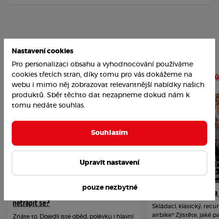
Nastavení cookies
Pro personalizaci obsahu a vyhodnocování používáme
Nejoblíbenější články
cookies třetích stran, díky tomu pro vás dokážeme na
Číst více článků
webu i mimo něj zobrazovat relevantnější nabídky našich
produktů. Sběr těchto dat nezapneme dokud nám k
tomu nedáte souhlas.
Souhlasím
Upravit nastavení
pouze nezbytné
Jak překonat závislost na cukru a
Jak vybrat rotoped n
netrápit se?
Skládací, klasický, re
airbike? Zjistěte, jaké 
Znáte to. Dojedli jste oběd, polévku i hlavní