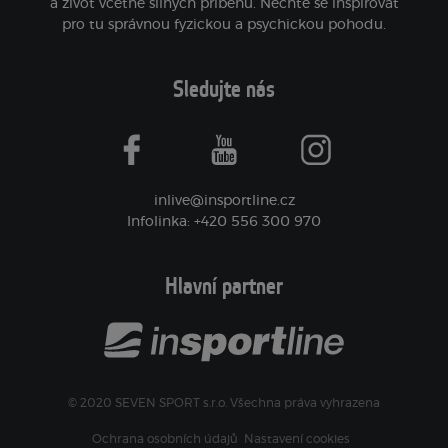
a život včetně silných příběhů. Nechte se inspirovat
pro tu správnou fyzickou a psychickou pohodu.
Sledujte nás
facebook
youtube
instagram
inlive@insportline.cz
Infolinka: +420 556 300 970
Hlavní partner
© 2020 SEVEN SPORT s.r.o. Všechna práva vyhrazena
Ochrana osobních údajů
Nastavení cookies