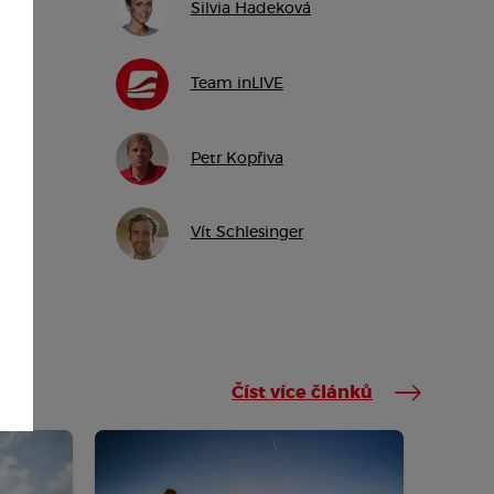
Silvia Hadeková
Team inLIVE
Petr Kopřiva
Vít Schlesinger
Číst více článků