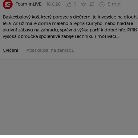
Team inLIVE
18.6.26
1
23
5 min.
Basketbalový koš, který poroste s dítětem, je investice na dlouh
léta. Ať už máte doma malého Stepha Curryho, nebo hledáte
aktivní zábavu na zahradu, správná výška patří k dobré hře. Příliš
vysoká obroučka spolehlivě zabije techniku i motivaci....
Cvičení
#basketbal na zahradu