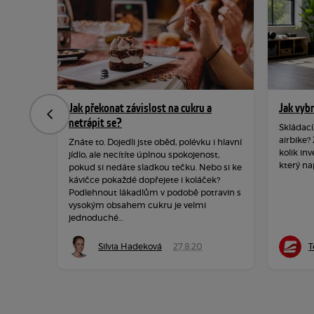
Jak překonat závislost na cukru a
Jak vyb
Předchozí
netrápit se?
Skládací
airbike?
Znáte to. Dojedli jste oběd, polévku i hlavní
kolik inv
jídlo, ale necítíte úplnou spokojenost,
který na
pokud si nedáte sladkou tečku. Nebo si ke
kávičce pokaždé dopřejete i koláček?
Podlehnout lákadlům v podobě potravin s
vysokým obsahem cukru je velmi
jednoduché...
Silvia Hadeková
27.8.20
T