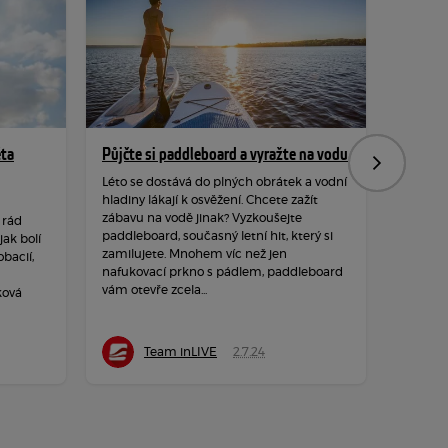
ěta
Půjčte si paddleboard a vyražte na vodu
Hýbejte
Následujíc
rozpro
Léto se dostává do plných obrátek a vodní
hladiny lákají k osvěžení. Chcete zažít
Podzim 
zábavu na vodě jinak? Vyzkoušejte
 rád
hraje ba
paddleboard, současný letní hit, který si
ak bolí
a měkké
zamilujete. Mnohem víc než jen
obacií,
dozvuků
nafukovací prkno s pádlem, paddleboard
neposedy
vám otevře zcela...
ková
čerstvé
Team inLIVE
2.7.24