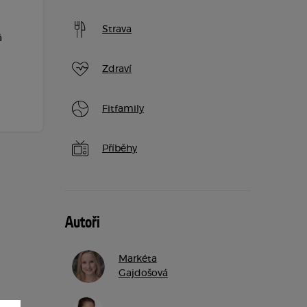
Strava
á
Zdraví
Fitfamily
Příběhy
Autoři
Markéta
Gajdošová