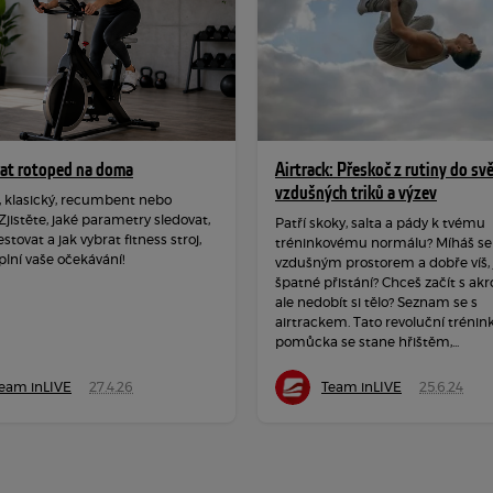
rat rotoped na doma
Airtrack: Přeskoč z rutiny do sv
vzdušných triků a výzev
, klasický, recumbent nebo
 Zjistěte, jaké parametry sledovat,
Patří skoky, salta a pády k tvému
estovat a jak vybrat fitness stroj,
tréninkovému normálu? Míháš se
plní vaše očekávání!
vzdušným prostorem a dobře víš, j
špatné přistání? Chceš začít s akr
ale nedobít si tělo? Seznam se s
airtrackem. Tato revoluční trénin
pomůcka se stane hřištěm,...
eam inLIVE
27.4.26
Team inLIVE
25.6.24