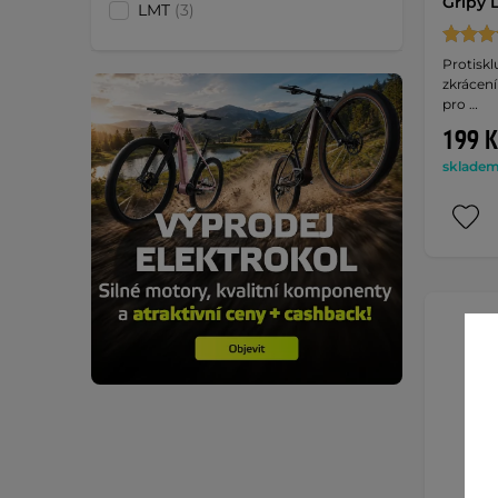
Gripy 
LMT
(3)
Protiskl
zkrácen
pro …
199 K
skladem 