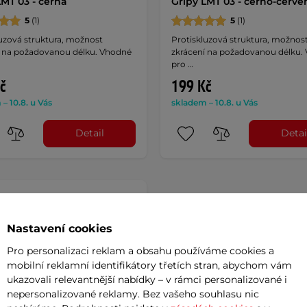
LMT 03 - černá
Gripy LMT 03 - černo-červe
5
(1)
5
(1)
uzová struktura, možnost
Protiskluzová struktura, možnos
í na požadovanou délku. Vhodné
zkrácení na požadovanou délku.
pro …
č
199 Kč
– 10.8. u Vás
skladem – 10.8. u Vás
Detail
Detai
Nastavení cookies
Pro personalizaci reklam a obsahu používáme cookies a
mobilní reklamní identifikátory třetích stran, abychom vám
ukazovali relevantnější nabídky – v rámci personalizované i
nepersonalizované reklamy. Bez vašeho souhlasu nic