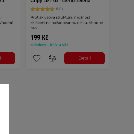
ná
Gripy LMT 03 - černo-zelená
5
(1)
t
Protiskluzová struktura, možnost
 Vhodné
zkrácení na požadovanou délku. Vhodné
pro …
199 Kč
skladem – 10.8. u Vás
l
Detail