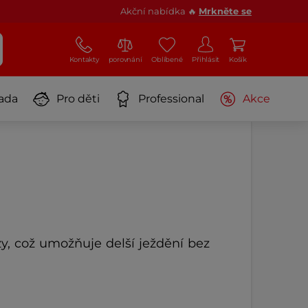
Akční nabídka 🔥
Mrkněte se
Kontakty
porovnání
Oblíbené
Přihlásit
Košík
ada
Pro děti
Professional
Akce
, což umožňuje delší ježdění bez