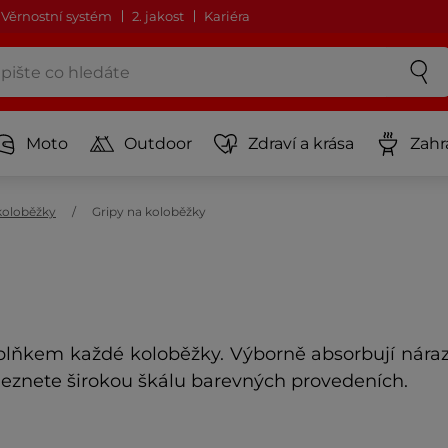
Věrnostní systém
2. jakost
Kariéra
Moto
Outdoor
Zdraví a krása
Zahr
 koloběžky
Gripy na koloběžky
ňkem každé koloběžky. Výborně absorbují nárazy
leznete širokou škálu barevných provedeních.