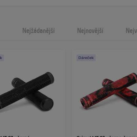
Nejžádanější
Nejnovější
Nejv
k
Dáreček