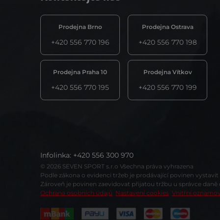
Prodejna Brno
Prodejna Ostrava
+420 556 770 196
+420 556 770 198
Prodejna Praha 10
Prodejna Vítkov
+420 556 770 195
+420 556 770 199
Infolinka
:
+420 556 300 970
© 2026 SEVEN SPORT s.r.o Všechna práva vyhrazena
Podle zákona o evidenci tržeb je prodávající povinen vystavi
Zároveň je povinen zaevidovat přijatou tržbu u správce daně
Ochrana osobních údajů
Nastavení cookies
Vnitřní oznamo