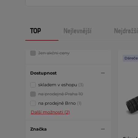
TOP
Nejlevnější
Nejdražší
Jen akční ceny
Dáreče
Dostupnost
skladem v eshopu
(3)
na prodejně Praha 10
na prodejně Brno
(1)
Další možnosti (2)
Značka