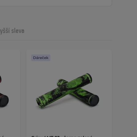
yšší sleva
Dáreček