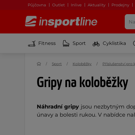
Půjčovna
Outlet
Inlive
Aktuality
Prodejny
Fitness
Sport
Cyklistika
Sport
Koloběžky
Příslušenství pro
Gripy na koloběžky
Náhradní gripy
jsou nezbytným dopl
únavy a bolesti rukou. V nabídce na