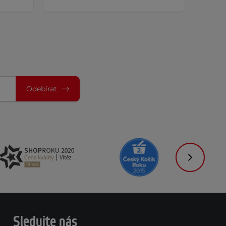
Odebírat
Následujíc
Sledujte nás