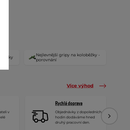
Nejlevnější gripy na koloběžky -
loběžky
porovnání
Více výhod
Rychlá doprava
teli v
Objednávky z dopoledních
celé
hodin dodáváme hned
Následujíc
druhý pracovní den.