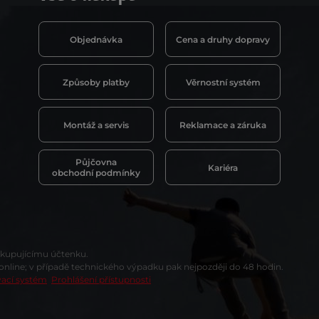
Objednávka
Cena a druhy dopravy
Způsoby platby
Věrnostní systém
Montáž a servis
Reklamace a záruka
Půjčovna
Kariéra
obchodní podmínky
t kupujícímu účtenku.
 online; v případě technického výpadku pak nejpozději do 48 hodin.
vací systém
Prohlášení přístupnosti