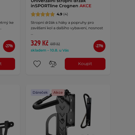
Univerzální stropní držák
inSPORTline Crognen
AKCE
4.9
(4)
šetrný ke
Stropní držák s háky a popruhy pro
…
zavěšení kol a dalšího vybavení, nosnost
…
329 Kč
449 Kč
-27%
-27%
skladem – 10.8. u Vás
t
Koupit
Dáreček
Akce