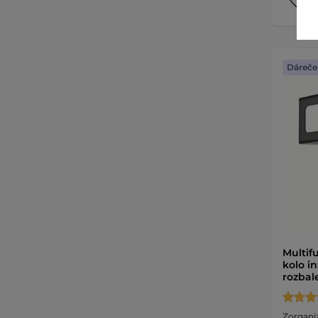
Dáreče
Multif
kolo i
rozba
Zorganiz