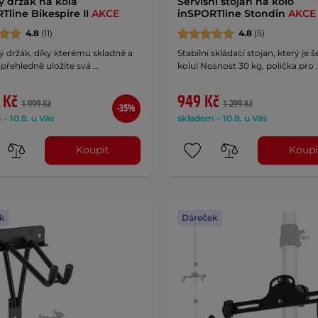
ý držák na kola
Servisní stojan na kolo
Tline Bikespire II
AKCE
inSPORTline Stondin
AKCE
4.8
(11)
4.8
(5)
ý držák, díky kterému skladně a
Stabilní skládací stojan, který je 
přehledně uložíte svá …
kolu! Nosnost 30 kg, polička pro 
 Kč
949 Kč
1 999 Kč
1 299 Kč
-35%
– 10.8. u Vás
skladem – 10.8. u Vás
Koupit
Koupi
k
Dáreček