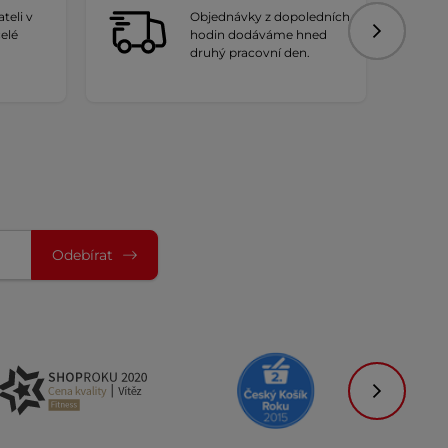
teli v
Objednávky z dopoledních
celé
hodin dodáváme hned
Následujíc
druhý pracovní den.
Odebírat
Následujíc