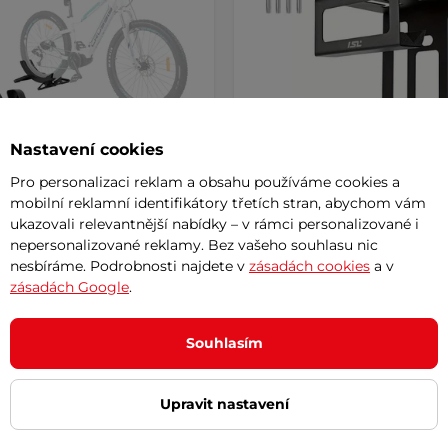
Nastavení cookies
Pro personalizaci reklam a obsahu používáme cookies a
mobilní reklamní identifikátory třetích stran, abychom vám
ukazovali relevantnější nabídky – v rámci personalizované i
na kolo inSPORTline ISL
Multifunkční nástěnný drž
nepersonalizované reklamy. Bez vašeho souhlasu nic
al II
AKCE
kolo inSPORTline ISL Bikra
nesbíráme. Podrobnosti najdete v
zásadách cookies
a v
4.6
(22)
4.7
(3)
zásadách Google
.
odolný cyklistický stojan pro
Zorganizujte si svou výbavu na k
 parkování klasických i …
Upevnění do zdi, nosnost 25 kg i
Souhlasím
povrchová …
č
999 Kč
449 Kč
1 349 Kč
-13%
Upravit nastavení
– 10.8. u Vás
skladem – 10.8. u Vás
Koupit
Koupi