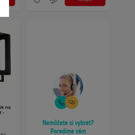
ák na
 -
Nemůžete si vybrat?
Poradíme vám
olo!