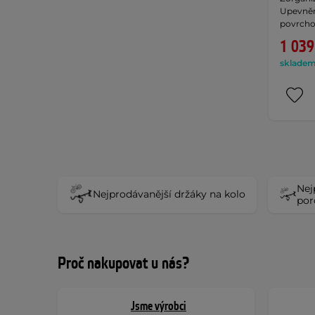
Upevnění
povrcho
1 039
skladem 
Nej
Nejprodávanější držáky na kolo
por
Proč nakupovat u nás?
Jsme výrobci