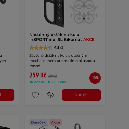
Nástěnný držák na kolo
inSPORTline ISL Bikornat
AKCE
4.5
(2)
 a
Závěsný držák na kolo s otočným
vých
mechanismem pro maximální úsporu
místa!
259 Kč
289 Kč
-10%
skladem – 10.8. u Vás
l
Koupit
Dáreček
Akce