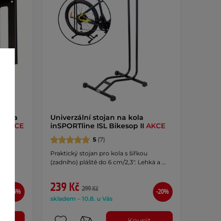
ák na
Univerzální stojan na kola
ft
AKCE
inSPORTline ISL Bikesop II
AKCE
5
(7)
olo!
Praktický stojan pro kola s šířkou
(zadního) pláště do 6 cm/2,3". Lehká a …
239 Kč
299 Kč
-26%
-20%
skladem – 10.8. u Vás
t
Koupit