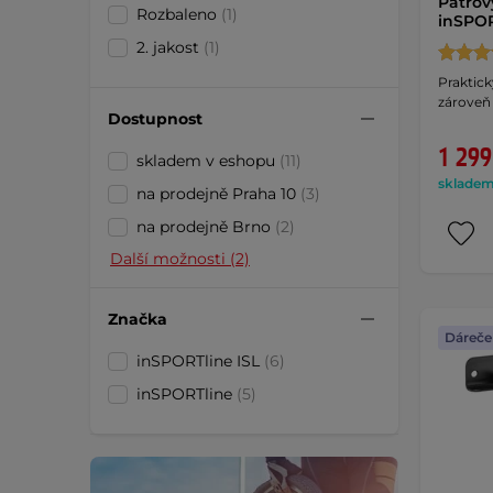
Patrov
Rozbaleno
(1)
inSPOR
2. jakost
(1)
Praktick
zároveň 
Dostupnost
1 299
skladem v eshopu
(11)
skladem 
na prodejně Praha 10
(3)
na prodejně Brno
(2)
Další možnosti (2)
Značka
Dáreče
inSPORTline ISL
(6)
inSPORTline
(5)