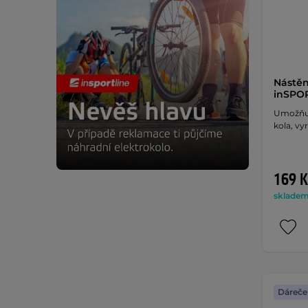
Nástěn
inSPOR
Umožňuj
kola, v
169 K
skladem 
Dáreče