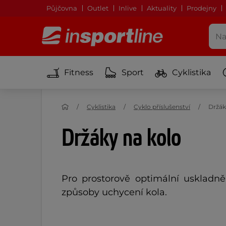
Půjčovna
Outlet
Inlive
Aktuality
Prodejny
Fitness
Sport
Cyklistika
Cyklistika
Cyklo příslušenství
Držák
Držáky na kolo
Pro prostorově optimální uskladn
způsoby uchycení kola.