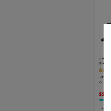
Držák 
Biketic
Lehký a 
pohodlné
389 K
skladem 