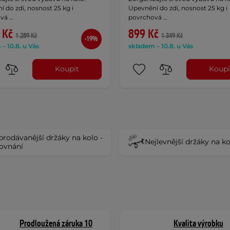
 do zdi, nosnost 25 kg i
Upevnění do zdi, nosnost 25 kg i
vá …
povrchová …
 Kč
899 Kč
1 289 Kč
1 349 Kč
-19%
– 10.8. u Vás
skladem – 10.8. u Vás
Koupit
Koupi
prodávanější držáky na kolo -
Nejlevnější držáky na k
ovnání
Prodloužená záruka 10
Kvalita výrobku