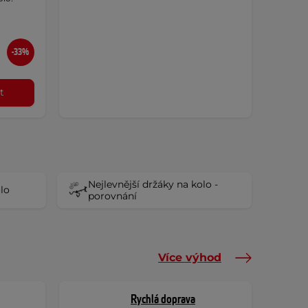
-33%
t
Nejlevnější držáky na kolo -
olo
porovnání
Více výhod
Rychlá doprava