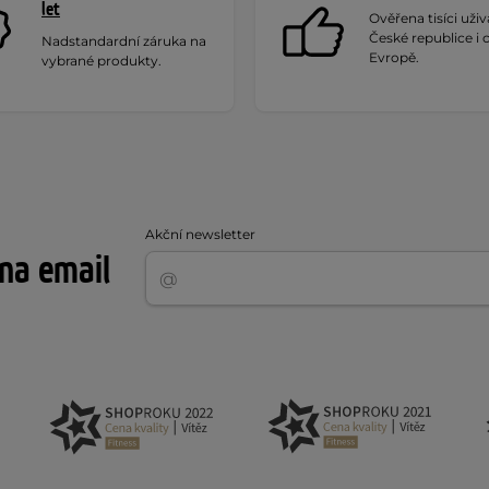
let
Ověřena tisíci uživa
České republice i 
Nadstandardní záruka na
Evropě.
vybrané produkty.
Akční newsletter
 na email