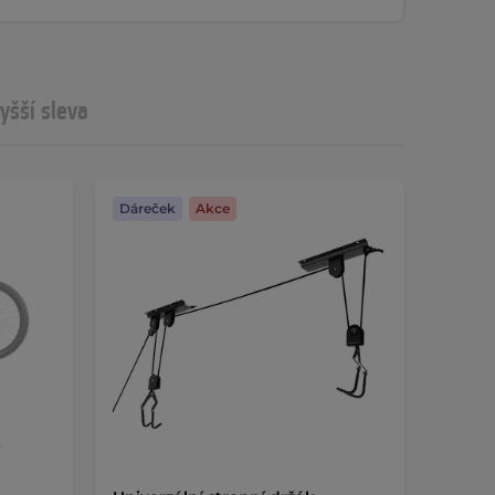
yšší sleva
Dáreček
Akce