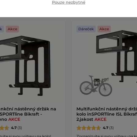
Pouze nezbytné
k
Akce
Dáreček
Akce
unkční nástěnný držák na
Multifunkční nástěnný drž
nSPORTline Bikraft -
kolo inSPORTline ISL Bikraft
leno
AKCE
2.jakost
AKCE
4.7
(3)
4.7
(3)
ujte si svou výbavu na kolo!
Zorganizujte si svou výbavu na k