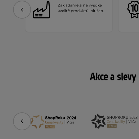
Zakládáme si na vysoké
kvalitě produktů i služeb.
Předchozí
Akce a slevy
Předchozí