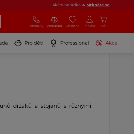
Akční nabídka 🔥
Mrkněte se
Kontakty
porovnání
Oblíbené
Přihlásit
Košík
ada
Pro děti
Professional
Akce
ruhů držáků a stojanů s různými