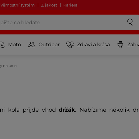
Věrnostní systém
2. jakost
Kariéra
Moto
Outdoor
Zdraví a krása
Zahr
y na kolo
ění kola přijde vhod
držák
. Nabízíme několik d