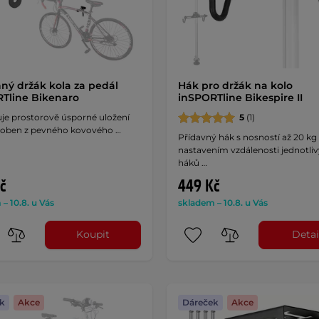
ný držák kola za pedál
Hák pro držák na kolo
Tline Bikenaro
inSPORTline Bikespire II
e prostorově úsporné uložení
5
(1)
yroben z pevného kovového …
Přídavný hák s nosností až 20 kg
nastavením vzdálenosti jednotli
háků …
č
449 Kč
– 10.8. u Vás
skladem – 10.8. u Vás
Koupit
Detai
k
Akce
Dáreček
Akce