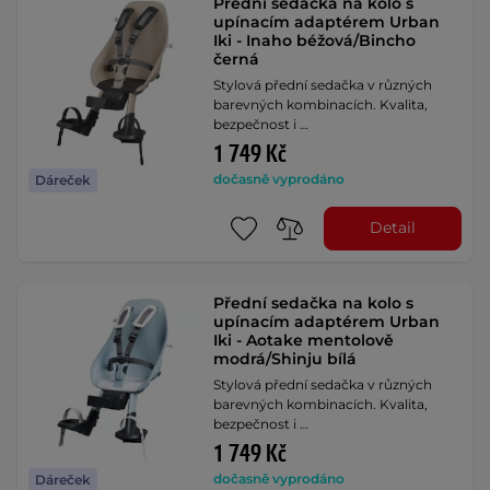
Přední sedačka na kolo s
upínacím adaptérem Urban
Iki - Inaho béžová/Bincho
černá
Stylová přední sedačka v různých
barevných kombinacích. Kvalita,
bezpečnost i …
1 749 Kč
dočasně vyprodáno
Dáreček
Detail
Přední sedačka na kolo s
upínacím adaptérem Urban
Iki - Aotake mentolově
modrá/Shinju bílá
Stylová přední sedačka v různých
barevných kombinacích. Kvalita,
bezpečnost i …
1 749 Kč
dočasně vyprodáno
Dáreček