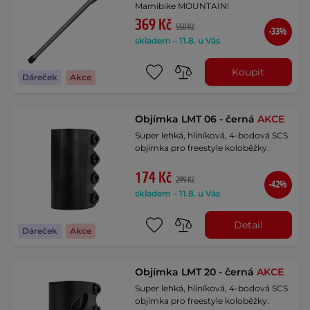
Mamibike MOUNTAIN!
369 Kč
550 Kč
-33%
skladem – 11.8. u Vás
Koupit
Dáreček
Akce
Objímka LMT 06 - černá
AKCE
Super lehká, hliníková, 4-bodová SCS
objímka pro freestyle koloběžky.
174 Kč
299 Kč
-42%
skladem – 11.8. u Vás
Detail
Dáreček
Akce
Objímka LMT 20 - černá
AKCE
Super lehká, hliníková, 4-bodová SCS
objímka pro freestyle koloběžky.