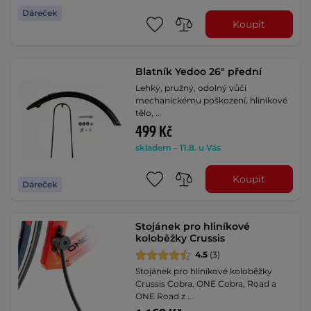
Dáreček
Koupit
Blatník Yedoo 26" přední
Lehký, pružný, odolný vůči
mechanickému poškození, hliníkové
tělo, …
499 Kč
skladem – 11.8. u Vás
Koupit
Dáreček
Stojánek pro hliníkové
koloběžky Crussis
4.5
(3)
Stojánek pro hliníkové koloběžky
Crussis Cobra, ONE Cobra, Road a
ONE Road z …