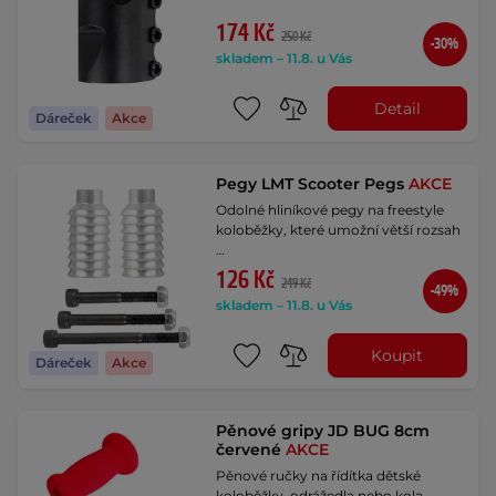
174 Kč
250 Kč
-30%
skladem – 11.8. u Vás
Detail
Dáreček
Akce
Pegy LMT Scooter Pegs
AKCE
Odolné hliníkové pegy na freestyle
koloběžky, které umožní větší rozsah
…
126 Kč
249 Kč
-49%
skladem – 11.8. u Vás
Koupit
Dáreček
Akce
Pěnové gripy JD BUG 8cm
červené
AKCE
Pěnové ručky na řídítka dětské
koloběžky, odrážedla nebo kola,