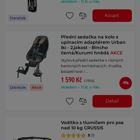
skladem – 11.8. u Vás
Koupit
Dáreček
Přední sedačka na kolo s
upínacím adaptérem Urban
Iki - 2.jakost - Bincho
černá/Kurumi hnědá
AKCE
Stylová přední sedačka v různých
barevných kombinacích. Kvalita,
bezpečnost i …
1 590 Kč
1 749 Kč
-9%
skladem – 11.8. u Vás
Dáreček
Akce
Detail
Vodítko s tlumičem pro psa
nad 10 kg CRUSSIS
5
(1)