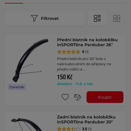
Filtrovat
Přední blatník na koloběžku
inSPORTline Parduber 26"
5
(1)
Přední blatník pro 26" kolo s
našroubováním do přípravy na
přední vidlici a …
150 Kč
skladem – 11.8. u Vás
Dáreček
Koupit
Zadní blatník na koloběžku
inSPORTline Parduber 20"
3.5
(1)