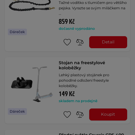
Tažné vodítko s tlumičem pro většího
pejska. Vyrazte se svým miláčkem na
…
859 Kč
dočasně vyprodáno
Dáreček
Detail
Stojan na freestylové
koloběžky
Lehký plastový stojánek pro
pohodlné odložení freestyle
koloběžky.
149 Kč
skladem na prodejně
Dáreček
Koupit
Přední světlo Crussis CRS 400