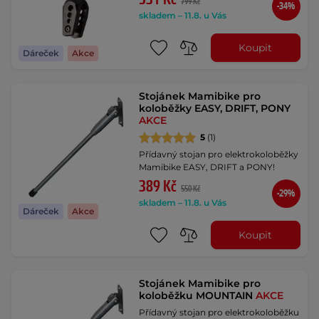
799 Kč
-34%
skladem – 11.8. u Vás
Koupit
Dáreček
Akce
Stojánek Mamibike pro
koloběžky EASY, DRIFT, PONY
AKCE
5
(1)
Přídavný stojan pro elektrokoloběžky
Mamibike EASY, DRIFT a PONY!
389 Kč
550 Kč
-29%
skladem – 11.8. u Vás
Dáreček
Akce
Koupit
Stojánek Mamibike pro
koloběžku MOUNTAIN
AKCE
Přídavný stojan pro elektrokoloběžku