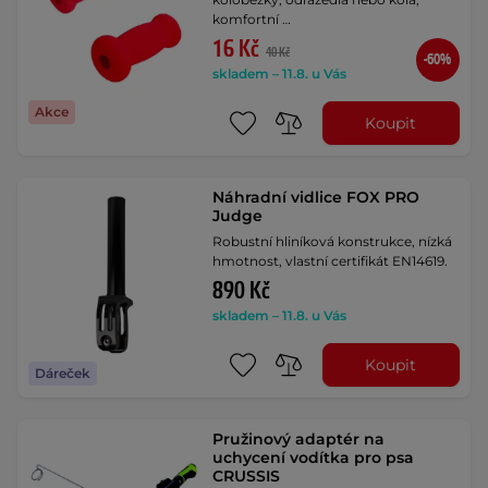
komfortní …
16 Kč
40 Kč
-60%
skladem – 11.8. u Vás
Akce
Koupit
Náhradní vidlice FOX PRO
Judge
Robustní hliníková konstrukce, nízká
hmotnost, vlastní certifikát EN14619.
890 Kč
skladem – 11.8. u Vás
Koupit
Dáreček
Pružinový adaptér na
uchycení vodítka pro psa
CRUSSIS