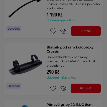
Crussis Cross a ONE Cross z pevného
a odolného …
1 190 Kč
dočasně vyprodáno
Dáreček
Detail
Blatník pod rám koloběžky
Crussis
Univerzální blatník pod rámy
ocelových koloběžek Crussis, kvalitní
provedení, …
290 Kč
skladem – 11.8. u Vás
Dáreček
Koupit
Pěnové gripy JD BUG 8cm