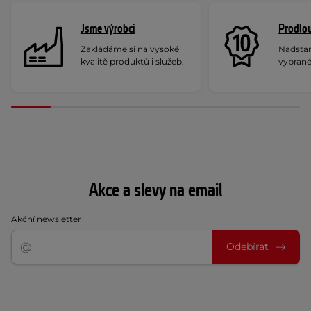
Jsme výrobci
Prodlou
Zakládáme si na vysoké
Nadstan
kvalitě produktů i služeb.
vybrané
Akce a slevy na email
Akční newsletter
Odebírat