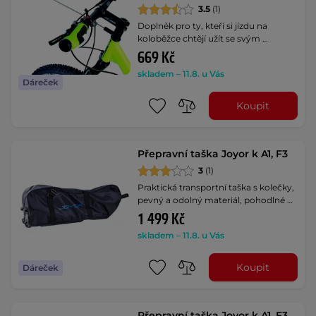
3.5
(1)
Doplněk pro ty, kteří si jízdu na
koloběžce chtějí užít se svým …
669 Kč
skladem – 11.8. u Vás
Dáreček
Koupit
Přepravní taška Joyor k A1, F3
3
(1)
Praktická transportní taška s kolečky,
pevný a odolný materiál, pohodlné …
1 499 Kč
skladem – 11.8. u Vás
Koupit
Dáreček
Přepravní taška Joyor k A1, F3