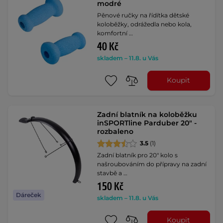
modré
Pěnové ručky na řídítka dětské
koloběžky, odrážedla nebo kola,
komfortní …
40 Kč
skladem – 11.8. u Vás
Koupit
Zadní blatník na koloběžku
inSPORTline Parduber 20" -
rozbaleno
3.5
(1)
Zadní blatník pro 20" kolo s
našroubováním do přípravy na zadní
stavbě a …
150 Kč
Dáreček
skladem – 11.8. u Vás
Koupit