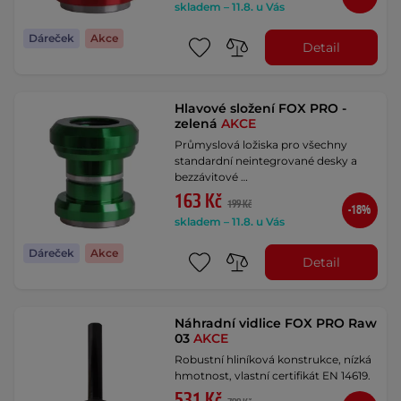
skladem – 11.8. u Vás
Dáreček
Akce
Detail
Hlavové složení FOX PRO -
zelená
AKCE
Průmyslová ložiska pro všechny
standardní neintegrované desky a
bezzávitové …
163 Kč
199 Kč
-18%
skladem – 11.8. u Vás
Dáreček
Akce
Detail
Náhradní vidlice FOX PRO Raw
03
AKCE
Robustní hliníková konstrukce, nízká
hmotnost, vlastní certifikát EN 14619.
531 Kč