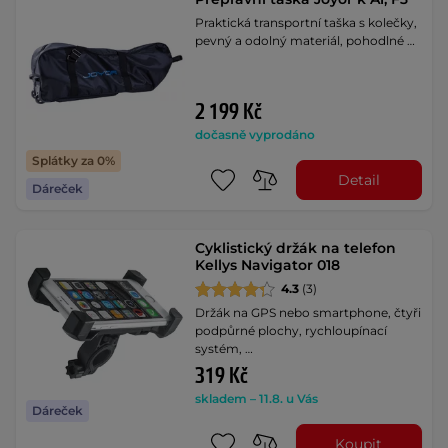
Praktická transportní taška s kolečky,
pevný a odolný materiál, pohodlné …
2 199 Kč
dočasně vyprodáno
Splátky za 0%
Detail
Dáreček
Cyklistický držák na telefon
Kellys Navigator 018
4.3
(3)
Držák na GPS nebo smartphone, čtyři
podpůrné plochy, rychloupínací
systém, …
319 Kč
skladem – 11.8. u Vás
Dáreček
Koupit