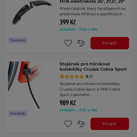
MTB elektrokola 26", 27,5", 29"
Přední blatník, který lze připevnit na
přední kola MTB kol a specifických …
399 Kč
skladem – 11.8. u Vás
Dáreček
Koupit
Stojánek pro hliníkové
koloběžky Crussis Cobra Sport
5
(1)
Stojánek pro hliníkové koloběžky
Crussis Cobra Sport a ONE Cobra
Sport z pevného …
989 Kč
skladem – 11.8. u Vás
Dáreček
Koupit