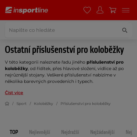
Ostatní příslušenství pro koloběžky
V této kategorii naleznete řadu jiného
příslušenství pro
koloběžky
, od řídítek, přes hlavové složení, vidlice až po
nejrůznější stojany. Veškeré příslušenství nabízíme v
několika barevných provedeních i typech.
Číst více
Sport
Koloběžky
Příslušenství pro koloběžky
TOP
Nejlevnější
Nejdražší
Nejžádanější
Nejno