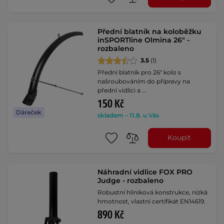
Přední blatník na koloběžku
inSPORTline Olmina 26" -
rozbaleno
3.5
(1)
Přední blatník pro 26" kolo s
našroubováním do přípravy na
přední vidlici a …
150 Kč
Dáreček
skladem – 11.8. u Vás
Koupit
Náhradní vidlice FOX PRO
Judge - rozbaleno
Robustní hliníková konstrukce, nízká
hmotnost, vlastní certifikát EN14619.
890 Kč