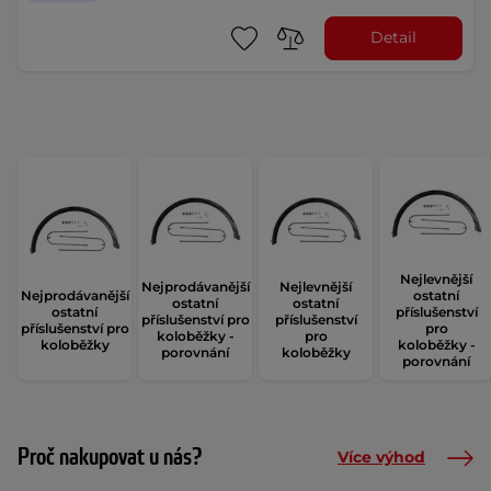
Detail
Nejlevnější
Nejprodávanější
Nejlevnější
Nejprodávanější
ostatní
ostatní
ostatní
ostatní
příslušenství
příslušenství pro
příslušenství
příslušenství pro
pro
koloběžky -
pro
koloběžky
koloběžky -
porovnání
koloběžky
porovnání
Proč nakupovat u nás?
Více výhod