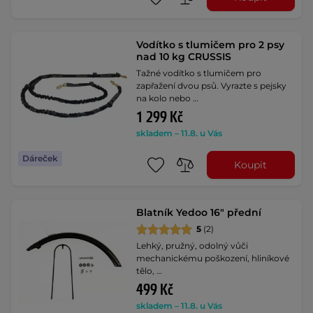
Vodítko s tlumičem pro 2 psy
nad 10 kg CRUSSIS
Tažné vodítko s tlumičem pro
zapřažení dvou psů. Vyrazte s pejsky
na kolo nebo …
1 299 Kč
skladem – 11.8. u Vás
Dáreček
Koupit
Blatník Yedoo 16" přední
5
(2)
Lehký, pružný, odolný vůči
mechanickému poškození, hliníkové
tělo, …
499 Kč
skladem – 11.8. u Vás