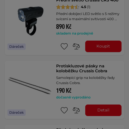
4.5
(1)
Přední dobíjecí LED světlo s 5 režimy
svícení a maximální svítivosti 400 …
890 Kč
skladem na prodejně
Koupit
Dáreček
Protiskluzové pásky na
koloběžku Crussis Cobra
Samolepící grip na koloběžky řady
Crussis Cobra.
190 Kč
dočasně vyprodáno
Detail
Dáreček