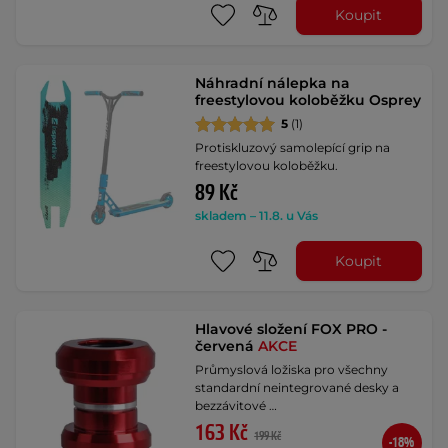
Koupit
Náhradní nálepka na
freestylovou koloběžku Osprey
5
(1)
Protiskluzový samolepící grip na
freestylovou koloběžku.
89 Kč
skladem – 11.8. u Vás
Koupit
Hlavové složení FOX PRO -
červená
AKCE
Průmyslová ložiska pro všechny
standardní neintegrované desky a
bezzávitové …
163 Kč
199 Kč
-18%