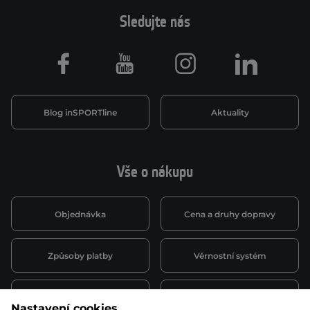
Sledujte nás
Facebook
Youtube
Instagram
LinkedIn
Blog inSPORTline
Aktuality
Vše o nákupu
Objednávka
Cena a druhy dopravy
Způsoby platby
Věrnostní systém
Montáž a servis
Reklamace a záruka
Nastavení cookies