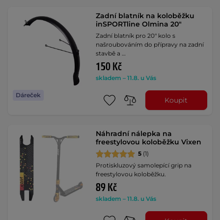
Zadní blatník na koloběžku
inSPORTline Olmina 20"
Zadní blatník pro 20" kolo s
našroubováním do přípravy na zadní
stavbě a …
150 Kč
skladem – 11.8. u Vás
Dáreček
Koupit
Náhradní nálepka na
freestylovou koloběžku Vixen
5
(1)
Protiskluzový samolepící grip na
freestylovou koloběžku.
89 Kč
skladem – 11.8. u Vás