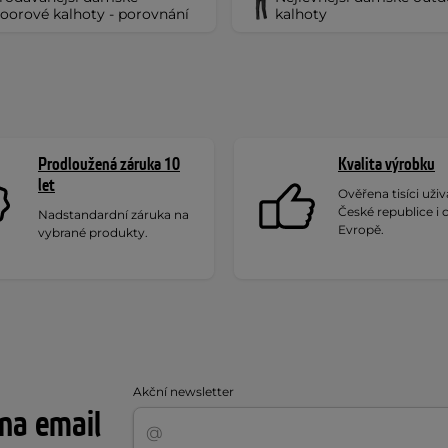
oorové kalhoty - porovnání
kalhoty
Prodloužená záruka 10
Kvalita výrobku
let
Ověřena tisíci uživa
České republice i 
Nadstandardní záruka na
Evropě.
vybrané produkty.
Akční newsletter
 na email