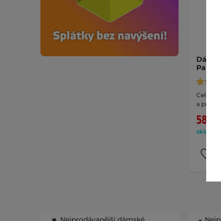
Dámské
Pants
Celoroč
a prody
589 K
skladem
Nejprodávanější dámské
Nejp