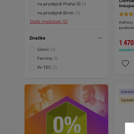
Dámské
na prodejně Praha 10
(1)
Insupa
na prodejně Brno
(2)
Další možnosti (2)
Kalhoty 
podšívk
Značka
1 470
Glovii
(2)
skladem 
Ferrino
(1)
W-TEC
(1)
Dáreče
Výměna