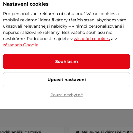
Nastavení cookies
Pro personalizaci reklam a obsahu používáme cookies a
mobilní reklamní identifikátory třetích stran, abychom vám
ukazovali relevantnější nabídky – v rámci personalizované i
nepersonalizované reklamy. Bez vašeho souhlasu nic
 kalhoty Ferrino Pehoe
nesbíráme. Podrobnosti najdete v
zásadách cookies
a v
 Woman - Black
AKCE
Nemůžete si vybra
zásadách Google
.
5
(1)
Poradíme vám
ní outdoorové kalhoty, strečový
Souhlasím
šný materiál pro maximální …
č
3 450 Kč
-83%
 na prodejně
Upravit nastavení
Detail
Pouze nezbytné
rodávanější dámské
Nejlevnější dámské out