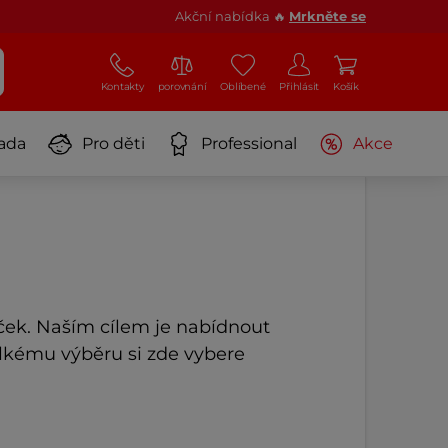
Akční nabídka 🔥
Mrkněte se
Kontakty
porovnání
Oblíbené
Přihlásit
Košík
ada
Pro děti
Professional
Akce
ček. Naším cílem je nabídnout
elkému výběru si zde vybere