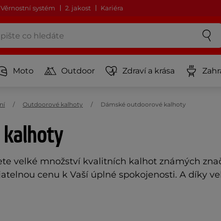
Věrnostní systém
2. jakost
Kariéra
Moto
Outdoor
Zdraví a krása
Zahr
ní
Outdoorové kalhoty
Dámské outdoorové kalhoty
 kalhoty
ete velké množství kvalitních kalhot známých zna
ijatelnou cenu k Vaší úplné spokojenosti. A díky v