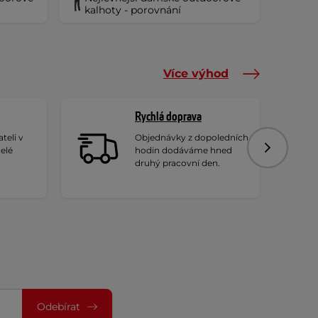
kalhoty - porovnání
Více výhod
Rychlá doprava
teli v
Objednávky z dopoledních
celé
hodin dodáváme hned
Následujíc
druhý pracovní den.
Odebírat