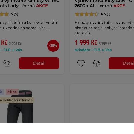
 vyhřívané kalhoty W-TEC
Vyhřívané kalhoty Glovii G
nts Lady - černá
AKCE
2600mAh - černá
AKCE
5
(5)
4.5
(1)
s vyhříváním a komfortní vnitřní
Kalhoty s vyhříváním, rovnoměr
ou, vhodné na doma i ven, …
distribuce tepla, dobíjecí baterie 
dlouhou …
 Kč
1 999 Kč
2 290 Kč
3 759 Kč
-36%
– 11.8. u Vás
skladem – 11.8. u Vás
Detail
Detai
k
Akce
 velikosti zdarma