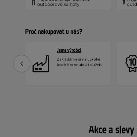
outdoorové kalhoty
outd
Proč nakupovat u nás?
Jsme výrobci
Zakládáme si na vysoké
kvalitě produktů i služeb.
Předchozí
Akce a slevy