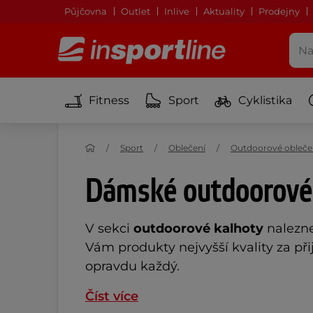
Půjčovna
Outlet
Inlive
Aktuality
Prodejny
Fitness
Sport
Cyklistika
Sport
Oblečení
Outdoorové obleče
Dámské outdoorové
V sekci
outdoorové kalhoty
nalezn
Vám produkty nejvyšší kvality za př
opravdu každý.
Číst více