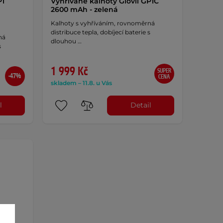
P1
Vyhřívané kalhoty Glovii GP1C
2600 mAh - zelená
Kalhoty s vyhříváním, rovnoměrná
distribuce tepla, dobíjecí baterie s
ná
dlouhou …
s
1 999 Kč
SUPER
-47%
CENA
skladem – 11.8. u Vás
l
Detail