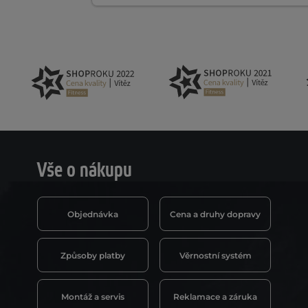
Vše o nákupu
Objednávka
Cena a druhy dopravy
Způsoby platby
Věrnostní systém
Montáž a servis
Reklamace a záruka