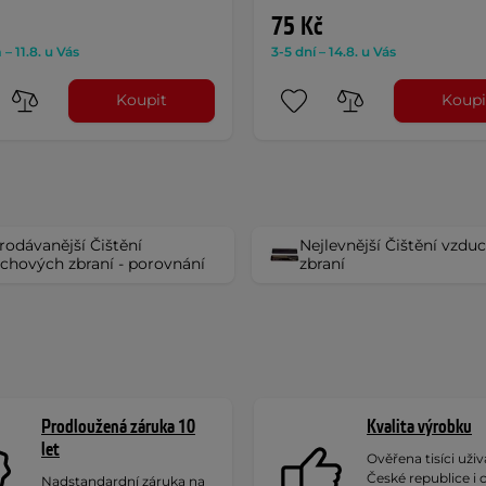
75 Kč
– 11.8. u Vás
3-5 dní – 14.8. u Vás
Koupit
Koupi
rodávanější Čištění
Nejlevnější Čištění vzd
chových zbraní - porovnání
zbraní
Prodloužená záruka 10
Kvalita výrobku
let
Ověřena tisíci uživa
České republice i 
Nadstandardní záruka na