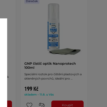
Dáreček
ml
GNP čistič optik Nanoprotech
100ml
Speciální roztok pro čištění plastových a
h látek
skleněných povrchů, ideální pro …
 …
199 Kč
skladem – 11.8. u Vás
t
Koupit