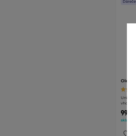
Dáreče
Olej ve
Univerzál
vhodný 
99 Kč
skladem 