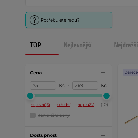
Potřebujete radu?
TOP
Nejlevnější
Nejdražší
Cena
Dáreče
Kč
-
Kč
(10)
nejlevnější
střední
nejdražší
Jen akční ceny
Dostupnost