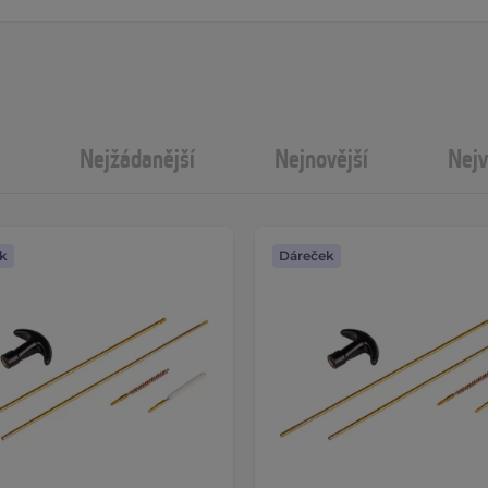
Nejžádanější
Nejnovější
Nejv
k
Dáreček