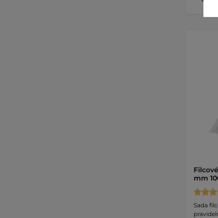
Filcov
mm 10
Sada fil
pravidel