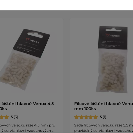
é čištění hlavně Venox 4,5
Filcové čištění hlavně Veno
0ks
mm 100ks
5
(3)
5
(1)
cových válečků ráže 4,5 mm pro
Sada filcových válečků ráže 5,5 
ný servis hlavní vzduchových …
pravidelný servis hlavní vzducho