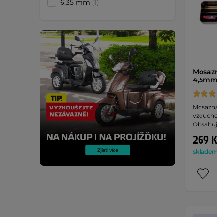
6.35 mm
(1)
Mosazn
4,5m
Mosazná
vzducho
Obsahuj
269 K
skladem 