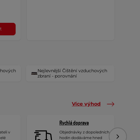
t
uchových
Nejlevnější Čištění vzduchových
zbraní - porovnání
Více výhod
Rychlá doprava
teli v
Objednávky z dopoledních
celé
hodin dodáváme hned
Následujíc