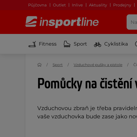
Půjčovna
Outlet
Inlive
Aktuality
Prodejny
Fitness
Sport
Cyklistika
Sport
Vzduchové pušky a pistole
Č
Pomůcky na čistění
Vzduchovou zbraň je třeba pravidel
vaše vzduchovka bude zase jako no