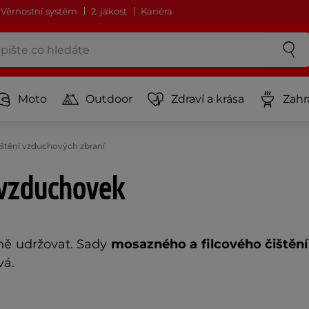
Věrnostní systém
2. jakost
Kariéra
Moto
Outdoor
Zdraví a krása
Zahr
ištění vzduchových zbraní
 vzduchovek
ně udržovat. Sady
mosazného a filcového čištění
vá.