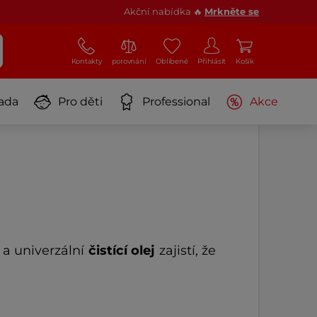
Akční nabídka 🔥
Mrkněte se
Kontakty
porovnání
Oblíbené
Přihlásit
Košík
ada
Pro děti
Professional
Akce
a univerzální
čistící olej
zajistí, že