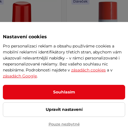
k
Dáreček
Nastavení cookies
Pro personalizaci reklam a obsahu používáme cookies a
mobilní reklamní identifikátory třetích stran, abychom vám
ukazovali relevantnější nabídky – v rámci personalizované i
nepersonalizované reklamy. Bez vašeho souhlasu nic
nesbíráme. Podrobnosti najdete v
zásadách cookies
a v
zásadách Google
.
 spreji Ballistol 50ml
Olej ve spreji Ballistol 200
4.8
(3)
5
(2)
Souhlasím
ní čistící olej z přírodních látek
Univerzální čistící olej z přírodníc
pro údržbu vzduchových …
vhodný pro údržbu vzduchových
199 Kč
Upravit nastavení
– 11.8. u Vás
skladem – 11.8. u Vás
Pouze nezbytné
Koupit
Koupi