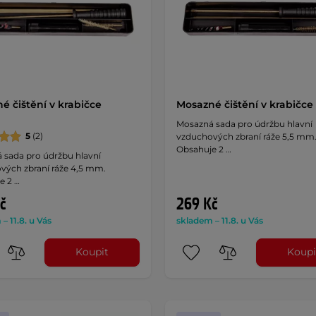
é čištění v krabičce
Mosazné čištění v krabičc
m
Mosazná sada pro údržbu hlavní
5
(2)
vzduchových zbraní ráže 5,5 mm
Obsahuje 2 …
 sada pro údržbu hlavní
vých zbraní ráže 4,5 mm.
e 2 …
č
269 Kč
– 11.8. u Vás
skladem – 11.8. u Vás
Koupit
Koupi