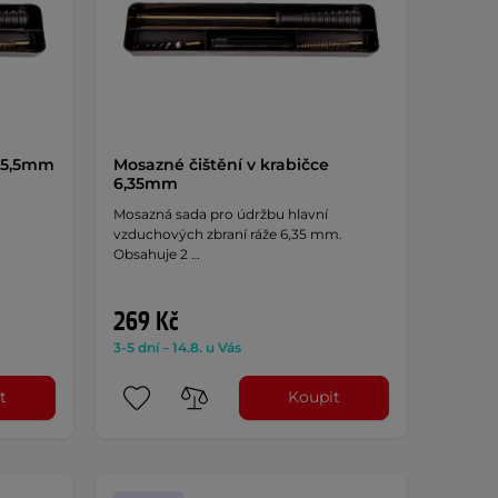
e 5,5mm
Mosazné čištění v krabičce
6,35mm
Mosazná sada pro údržbu hlavní
.
vzduchových zbraní ráže 6,35 mm.
Obsahuje 2 …
269 Kč
3-5 dní – 14.8. u Vás
t
Koupit