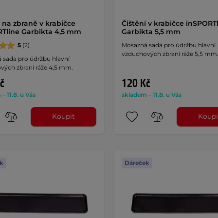
í na zbraně v krabičce
Čištění v krabičce inSPORT
Tline Garbikta 4,5 mm
Garbikta 5,5 mm
5
(2)
Mosazná sada pro údržbu hlavní
vzduchových zbraní ráže 5,5 mm
 sada pro údržbu hlavní
vých zbraní ráže 4,5 mm.
č
120 Kč
– 11.8. u Vás
skladem – 11.8. u Vás
Koupit
Koupi
k
Dáreček