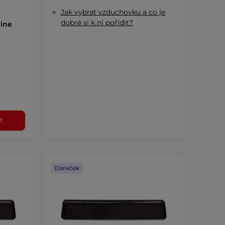
Jak vybrat vzduchovku a co je
dobré si k ní pořídit?
line
.
t
Dáreček