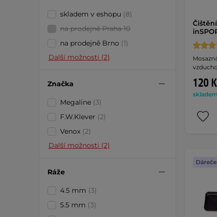
skladem v eshopu
(8)
Čištěn
na prodejně Praha 10
inSPOR
na prodejně Brno
(1)
Další možnosti (2)
Mosazná
vzducho
120 K
Značka
skladem 
Megaline
(3)
F.W.Klever
(2)
Venox
(2)
Další možnosti (2)
Dáreče
Ráže
4.5 mm
(3)
5.5 mm
(3)