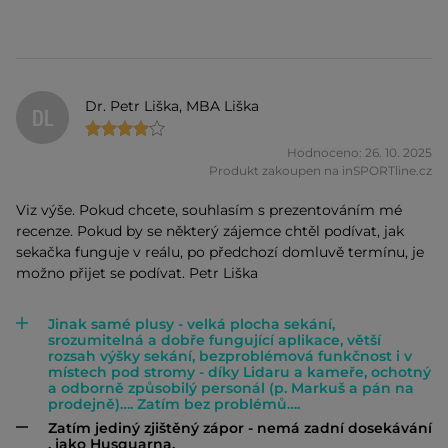
Dr. Petr Liška, MBA Liška
DL
Hodnoceno: 26. 10. 2025
Produkt zakoupen na inSPORTline.cz
Viz výše. Pokud chcete, souhlasím s prezentováním mé
recenze. Pokud by se některý zájemce chtěl podívat, jak
sekačka funguje v reálu, po předchozí domluvě termínu, je
možno přijet se podívat. Petr Liška
Jinak samé plusy - velká plocha sekání,
srozumitelná a dobře fungující aplikace, větší
rozsah výšky sekání, bezproblémová funkčnost i v
místech pod stromy - díky Lidaru a kameře, ochotný
a odborně způsobilý personál (p. Markuš a pán na
prodejně)…. Zatím bez problémů….
Zatím jediný zjištěný zápor - nemá zadní dosekávání
, jako Husquarna.