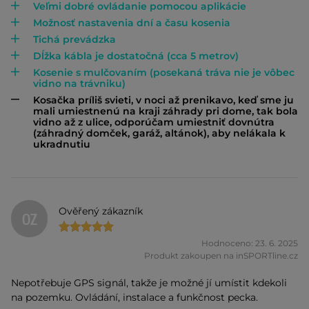
Veľmi dobré ovládanie pomocou aplikácie
Možnosť nastavenia dní a času kosenia
Tichá prevádzka
Dĺžka kábla je dostatočná (cca 5 metrov)
Kosenie s mulčovaním (posekaná tráva nie je vôbec
vidno na trávniku)
Kosačka príliš svieti, v noci až prenikavo, keď sme ju
mali umiestnenú na kraji záhrady pri dome, tak bola
vidno až z ulice, odporúčam umiestniť dovnútra
(záhradný domček, garáž, altánok), aby nelákala k
ukradnutiu
Ověřený zákazník
OZ
Hodnoceno: 23. 6. 2025
Produkt zakoupen na inSPORTline.cz
Nepotřebuje GPS signál, takže je možné jí umístit kdekoli
na pozemku. Ovládání, instalace a funkčnost pecka.