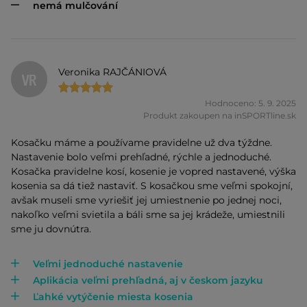
nemá mulčování
Veronika RAJČÁNIOVÁ
VR
Hodnoceno: 5. 9. 2025
Produkt zakoupen na inSPORTline.sk
Kosačku máme a používame pravidelne už dva týždne.
Nastavenie bolo veľmi prehľadné, rýchle a jednoduché.
Kosačka pravidelne kosí, kosenie je vopred nastavené, výška
kosenia sa dá tiež nastaviť. S kosačkou sme veľmi spokojní,
avšak museli sme vyriešiť jej umiestnenie po jednej noci,
nakoľko veľmi svietila a báli sme sa jej krádeže, umiestnili
sme ju dovnútra.
Veľmi jednoduché nastavenie
Aplikácia veľmi prehľadná, aj v českom jazyku
Ľahké vytýčenie miesta kosenia