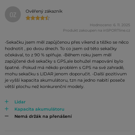
Ověřený zákazník
OZ
Hodnoceno: 6. 11. 2025
Produkt zakoupen na inSPORTline.cz
-Sekačku jsem měl zapůjčenou přes víkend a těžko se něco
hodnotit , po dvou dnech. To co jsem od této sekačky
očekával, to z 90 % splňuje. -Během roku jsem měl
zapůjčené dvě sekačky s GPS,ale bohužel mapování bylo
špatné. -Pokud má někdo problém s GPS na své zahradě,
mohu sekačku s LIDAR jenom doporučit. -Další pozitivum
je vyšší kapacita akumulátoru, tzn na jedno nabití poseče
větší plochu než konkurenční modely.
Lidar
Kapacita akumulátoru
Nemá držák na přenášení