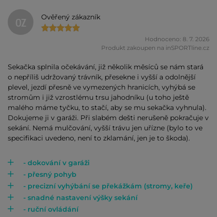
Ověřený zákazník
OZ
Hodnoceno: 8. 7. 2026
Produkt zakoupen na inSPORTline.cz
Sekačka splnila očekávání, již několik měsíců se nám stará
o nepříliš udržovaný trávník, přesekne i vyšší a odolnější
plevel, jezdí přesně ve vymezených hranicích, vyhýbá se
stromům i již vzrostlému trsu jahodníku (u toho ještě
malého máme tyčku, to stačí, aby se mu sekačka vyhnula).
Dokujeme ji v garáži. Při slabém dešti nerušeně pokračuje v
sekání. Nemá mulčování, vyšší trávu jen uřízne (bylo to ve
specifikaci uvedeno, není to zklamání, jen je to škoda).
- dokování v garáži
- přesný pohyb
- precizní vyhýbání se překážkám (stromy, keře)
- snadné nastavení výšky sekání
- ruční ovládání