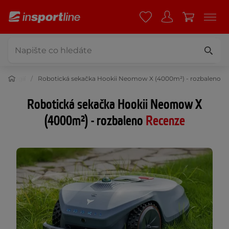
hnologií
Robotická sekačka Hookii Neomow X (4000m²) - rozbaleno
Robotická sekačka Hookii Neomow X
(4000m²) - rozbaleno
Recenze