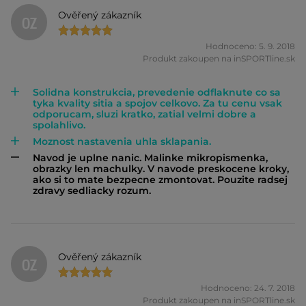
Ověřený zákazník
OZ
Hodnoceno: 5. 9. 2018
Produkt zakoupen na inSPORTline.sk
Solidna konstrukcia, prevedenie odflaknute co sa
tyka kvality sitia a spojov celkovo. Za tu cenu vsak
odporucam, sluzi kratko, zatial velmi dobre a
spolahlivo.
Moznost nastavenia uhla sklapania.
Navod je uplne nanic. Malinke mikropismenka,
obrazky len machulky. V navode preskocene kroky,
ako si to mate bezpecne zmontovat. Pouzite radsej
zdravy sedliacky rozum.
Ověřený zákazník
OZ
Hodnoceno: 24. 7. 2018
Produkt zakoupen na inSPORTline.sk