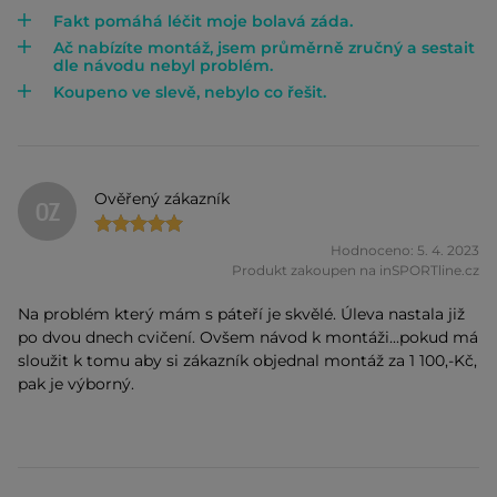
Fakt pomáhá léčit moje bolavá záda.
Ač nabízíte montáž, jsem průměrně zručný a sestait
dle návodu nebyl problém.
Koupeno ve slevě, nebylo co řešit.
Ověřený zákazník
OZ
Hodnoceno: 5. 4. 2023
Produkt zakoupen na inSPORTline.cz
Na problém který mám s páteří je skvělé. Úleva nastala již
po dvou dnech cvičení. Ovšem návod k montáži...pokud má
sloužit k tomu aby si zákazník objednal montáž za 1 100,-Kč,
pak je výborný.