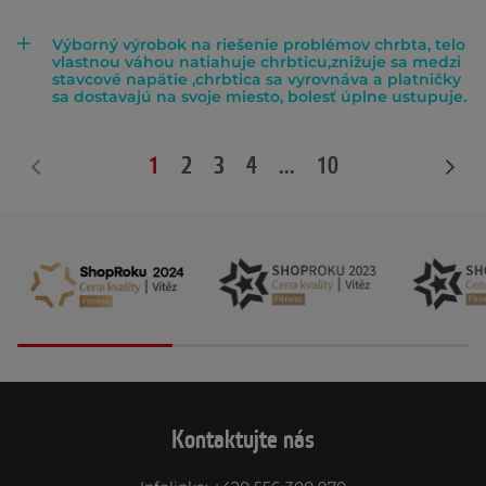
Výborný výrobok na riešenie problémov chrbta, telo
vlastnou váhou natiahuje chrbticu,znižuje sa medzi
stavcové napätie ,chrbtica sa vyrovnáva a platničky
sa dostavajú na svoje miesto, bolesť úplne ustupuje.
1
2
3
4
...
10
Kontaktujte nás