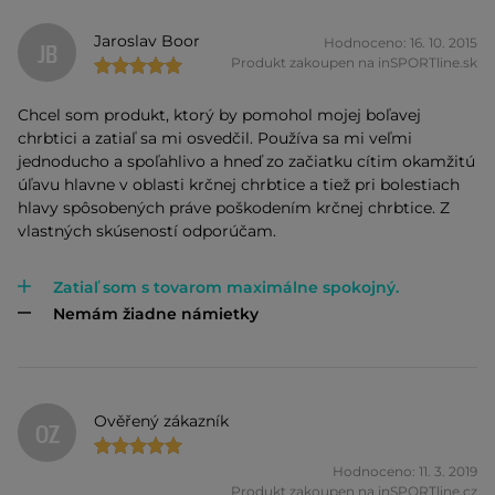
Jaroslav Boor
Hodnoceno: 16. 10. 2015
JB
Produkt zakoupen na inSPORTline.sk
Chcel som produkt, ktorý by pomohol mojej boľavej
chrbtici a zatiaľ sa mi osvedčil. Používa sa mi veľmi
jednoducho a spoľahlivo a hneď zo začiatku cítim okamžitú
úľavu hlavne v oblasti krčnej chrbtice a tiež pri bolestiach
hlavy spôsobených práve poškodením krčnej chrbtice. Z
vlastných skúseností odporúčam.
Zatiaľ som s tovarom maximálne spokojný.
Nemám žiadne námietky
Ověřený zákazník
OZ
Hodnoceno: 11. 3. 2019
Produkt zakoupen na inSPORTline.cz