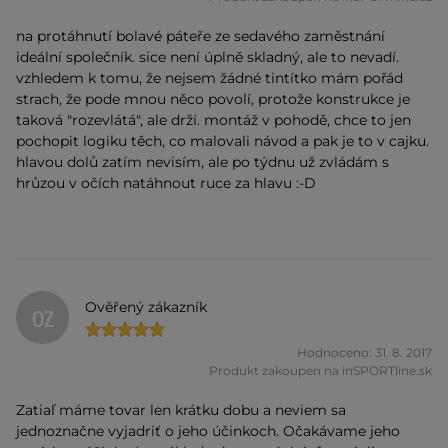
na protáhnutí bolavé páteře ze sedavého zaměstnání
ideální společník. sice není úplně skladný, ale to nevadí.
vzhledem k tomu, že nejsem žádné tintítko mám pořád
strach, že pode mnou něco povolí, protože konstrukce je
taková "rozevlátá", ale drží. montáž v pohodě, chce to jen
pochopit logiku těch, co malovali návod a pak je to v cajku.
hlavou dolů zatím nevisím, ale po týdnu už zvládám s
hrůzou v očích natáhnout ruce za hlavu :-D
Ověřený zákazník
OZ
Hodnoceno: 31. 8. 2017
Produkt zakoupen na inSPORTline.sk
Zatiaľ máme tovar len krátku dobu a neviem sa
jednoznačne vyjadriť o jeho účinkoch. Očakávame jeho