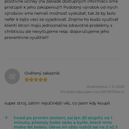
pozitívne účinky (na základe dostupných informácii sme
pristúpili k jeho zakúpeniu)!!! Podobný výrobok od iných
výrobcov sme nemali možnosť vyskúšať, tak že by bolo
nefér k tejto veci sa vyjadrovať. Zrejme ho budú využivať
klienti ktrorí majú jednoznačne zdravotné problémy s
chrbticou ale nevylčujeme resp. doporučujeme jeho
preventívne využitie!!!
Ověřený zákazník
OZ
Hodnoceno: 1. 9. 2020
Produkt zakoupen na inSPORTline.cz
super stroj, zatím nejúčinější věc, co jsem kdy koupil
hned po prvním otočení, asi jen 20 stupňů na 1
minutu, přestaly bolet záda a kyčle, které mne
moho let bolely. Úleva mi vždy vydrží asi na 2 až 3