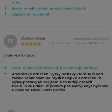
dny.
lavice je velmi skladná, skoro jako žebřík
zlepšila se mi paměť
Dalibor Rybář
Hodnoceno: 29. 6. 2016
DR
Produkt zakoupen na inSPORTline.cz
Jinak vše funguje
Jsem spokojen,takže to je pro mě nejdůležitější
Amatérské označení výšky postavy,které se ihned
začalo sdirat.Mám na mysli nálepku s označením
výšky postavy.Musel jsem si to raději označit
fixem.To se událo už prvním posuvem,i když bylo vše
uvolněné. Něco uvnitř profilu