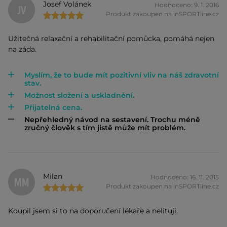
Josef Volánek
Hodnoceno: 9. 1. 2016
JV
Produkt zakoupen na inSPORTline.cz
Užitečná relaxační a rehabilitační pomůcka, pomáhá nejen
na záda.
Myslím, že to bude mít pozitivní vliv na náš zdravotní
stav.
Možnost složení a uskladnění.
Přijatelná cena.
Nepřehledný návod na sestavení. Trochu méně
zručný člověk s tím jistě může mít problém.
Milan
Hodnoceno: 16. 11. 2015
MM
Produkt zakoupen na inSPORTline.cz
Koupil jsem si to na doporučení lékaře a nelituji.