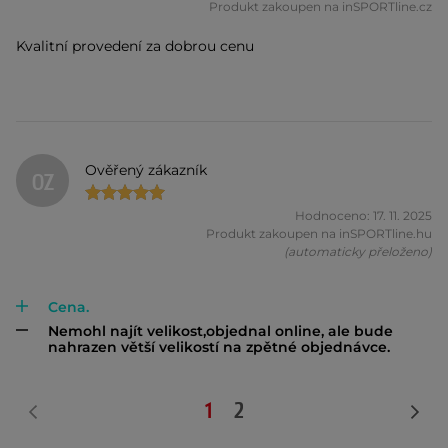
Produkt zakoupen na inSPORTline.cz
Kvalitní provedení za dobrou cenu
Ověřený zákazník
OZ
Hodnoceno: 17. 11. 2025
Produkt zakoupen na inSPORTline.hu
(automaticky přeloženo)
Cena.
Nemohl najít velikost,objednal online, ale bude
nahrazen větší velikostí na zpětné objednávce.
1
2