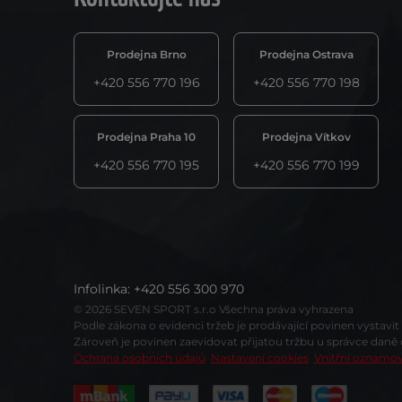
Prodejna Brno
Prodejna Ostrava
+420 556 770 196
+420 556 770 198
Prodejna Praha 10
Prodejna Vítkov
+420 556 770 195
+420 556 770 199
Infolinka
:
+420 556 300 970
© 2026 SEVEN SPORT s.r.o Všechna práva vyhrazena
Podle zákona o evidenci tržeb je prodávající povinen vystavi
Zároveň je povinen zaevidovat přijatou tržbu u správce daně
Ochrana osobních údajů
Nastavení cookies
Vnitřní oznamo