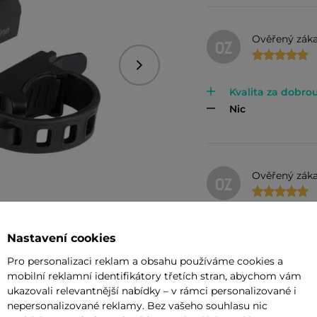
Ověřený záka
OZ
Následující
Kvalita za dobro
Nic
Ověřený záka
OZ
Dobře svítí, jed
Nastavení cookies
Pro personalizaci reklam a obsahu používáme cookies a
mobilní reklamní identifikátory třetích stran, abychom vám
ukazovali relevantnější nabídky – v rámci personalizované i
Ivan Tejkal
IT
nepersonalizované reklamy. Bez vašeho souhlasu nic