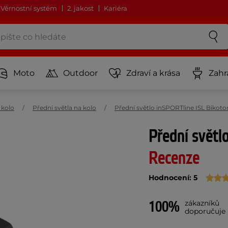
Věrnostní systém
2. jakost
Kariéra
Moto
Outdoor
Zdraví a krása
Zahr
 kolo
Přední světla na kolo
Přední světlo inSPORTline ISL Bikoto
Přední světl
Recenze
Hodnocení: 5
100%
zákazníků
doporučuje