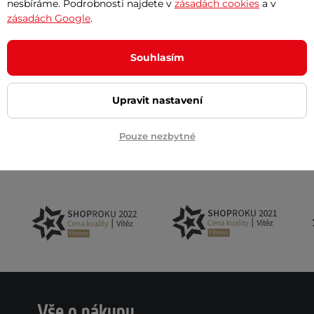
nesbíráme. Podrobnosti najdete v
zásadách cookies
a v
zásadách Google
.
Svítí výborně, sn
Souhlasím
Roman Trnk
Upravit nastavení
RT
Pouze nezbytné
Vše o nákupu