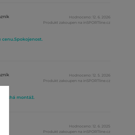
zník
Hodnoceno: 12. 6. 2026
Produkt zakoupen na inSPORTline.cz
u cenu.Spokojenost.
zník
Hodnoceno: 12. 5. 2026
Produkt zakoupen na inSPORTline.cz
noduchá montáž.
Hodnoceno: 12. 6. 2025
Produkt zakoupen na inSPORTline.cz