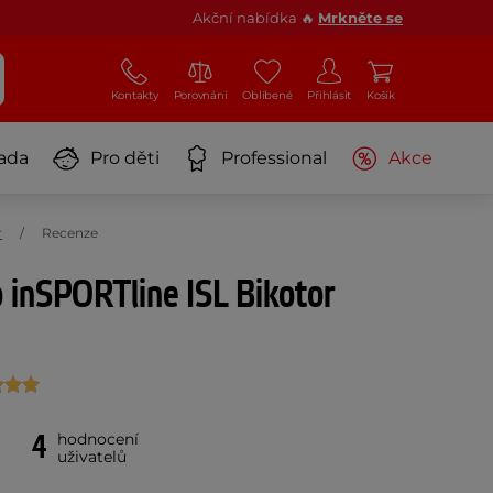
Akční nabídka 🔥
Mrkněte se
Kontakty
Porovnání
Oblíbené
Přihlásit
Košík
ada
Pro děti
Professional
Akce
r
Recenze
o inSPORTline ISL Bikotor
4
hodnocení
uživatelů