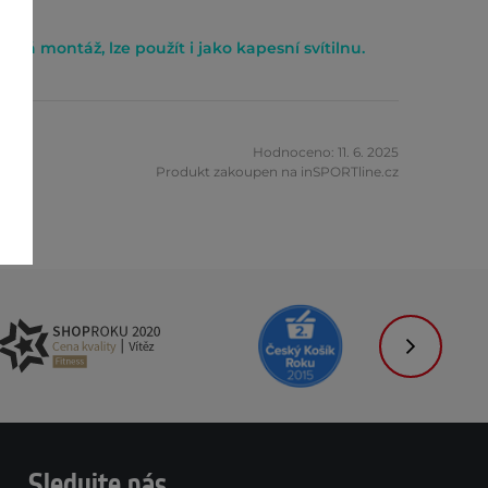
adná montáž, lze použít i jako kapesní svítilnu.
a
Hodnoceno: 11. 6. 2025
Produkt zakoupen na inSPORTline.cz
Následujíc
Sledujte nás