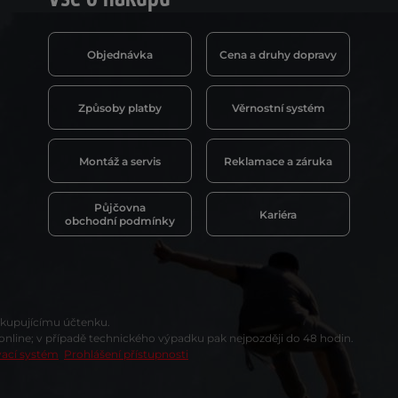
Objednávka
Cena a druhy dopravy
Způsoby platby
Věrnostní systém
Montáž a servis
Reklamace a záruka
Půjčovna
Kariéra
obchodní podmínky
t kupujícímu účtenku.
 online; v případě technického výpadku pak nejpozději do 48 hodin.
vací systém
Prohlášení přístupnosti