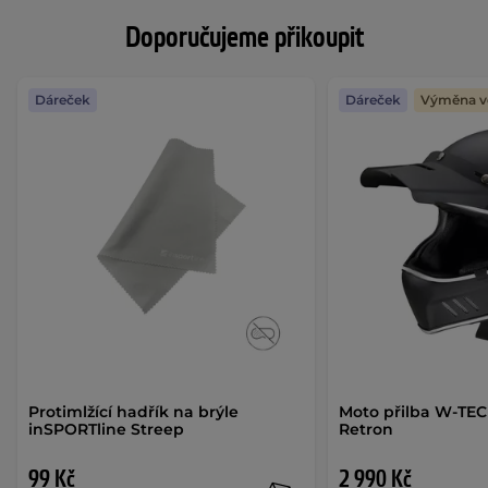
Doporučujeme přikoupit
Dáreček
Dáreček
Výměna ve
Protimlžící hadřík na brýle
Moto přilba W-TEC
inSPORTline Streep
Retron
99 Kč
2 990 Kč