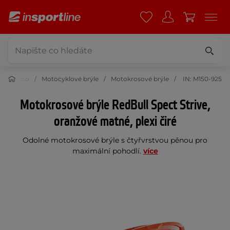
Moto
Motocyklové brýle
Motokrosové brýle
IN: M150-925
Motokrosové brýle RedBull Spect Strive,
oranžové matné, plexi čiré
Odolné motokrosové brýle s čtyřvrstvou pěnou pro
maximální pohodlí.
více