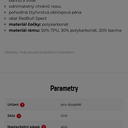
bahnu a vodě
odnímatelný chránič nosu
pohodlná čtyřvrstvá obličejová pěna
obal RedBull Spect
materiál čočky:
polykarbonát
materiál rámu:
50% TPU, 30% polykarbonát, 20% bavlna
Obrázky mají pouze ilustrativní charakter.
Parametry
Určení
pro dospělé
Sklo
čiré
Nastavitelný pásek
ano