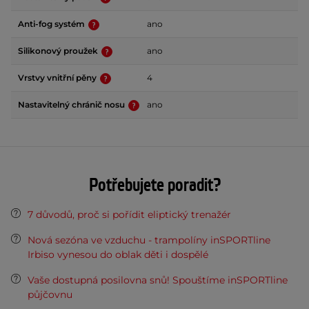
Anti-fog systém
ano
Silikonový proužek
ano
Vrstvy vnitřní pěny
4
Nastavitelný chránič nosu
ano
Potřebujete poradit?
7 důvodů, proč si pořídit eliptický trenažér
Nová sezóna ve vzduchu - trampolíny inSPORTline
Irbiso vynesou do oblak děti i dospělé
Vaše dostupná posilovna snů! Spouštíme inSPORTline
půjčovnu