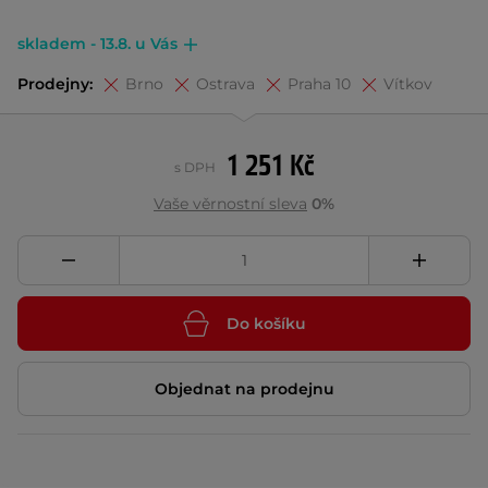
skladem - 13.8. u Vás
Prodejny:
Brno
Ostrava
Praha 10
Vítkov
1 251 Kč
s DPH
Vaše věrnostní sleva
0%
Do košíku
Objednat na prodejnu