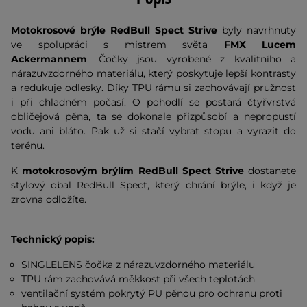
Motokrosové brýle RedBull Spect Strive
byly navrhnuty
ve spolupráci s mistrem světa
FMX
Lucem
Ackermannem
. Čočky jsou vyrobené z kvalitního a
nárazuvzdorného materiálu, který poskytuje lepší kontrasty
a redukuje odlesky. Díky TPU rámu si zachovávají pružnost
i při chladném počasí. O pohodlí se postará čtyřvrstvá
obličejová pěna, ta se dokonale přizpůsobí a nepropustí
vodu ani bláto. Pak už si stačí vybrat stopu a vyrazit do
terénu.
K
m
otokrosovým brýlím RedBull Spect Strive
dostanete
stylový obal RedBull Spect, který chrání brýle, i když je
zrovna odložíte.
Technický popis:
SINGLELENS čočka z nárazuvzdorného materiálu
TPU rám zachovává měkkost při všech teplotách
ventilační systém pokrytý PU pěnou pro ochranu proti