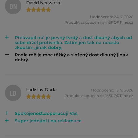
David Neuwirth
DN
Hodnoceno: 24. 7. 2026
Produkt zakoupen na inSPORTline.cz
Překvapil mě je pevný tvrdý a dost dlouhý abych od
sebe držel protivníka. Zatím jen tak na necisto
zkouším, jinak dobrý,
Podle mě je moc těžký a složený dost dlouhý jinak
dobrý.
Ladislav Duda
Hodnoceno: 15. 7. 2026
LD
Produkt zakoupen na inSPORTline.cz
Spokojenost.doporučuji Vás
Super jednání i na reklamace