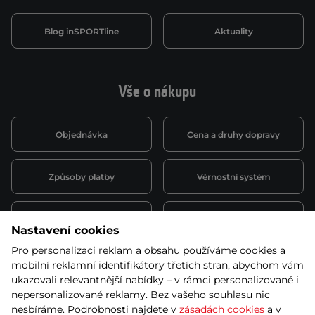
Blog inSPORTline
Aktuality
Vše o nákupu
Objednávka
Cena a druhy dopravy
Způsoby platby
Věrnostní systém
Montáž a servis
Reklamace a záruka
Nastavení cookies
Pro personalizaci reklam a obsahu používáme cookies a
Půjčovna
Kariéra
mobilní reklamní identifikátory třetích stran, abychom vám
obchodní podmínky
ukazovali relevantnější nabídky – v rámci personalizované i
nepersonalizované reklamy. Bez vašeho souhlasu nic
nesbíráme. Podrobnosti najdete v
zásadách cookies
a v