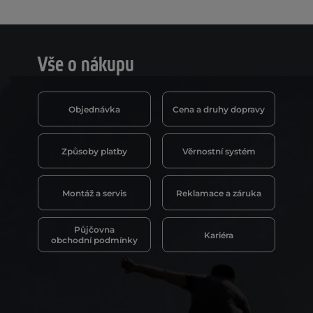
Vše o nákupu
Objednávka
Cena a druhy dopravy
Způsoby platby
Věrnostní systém
Montáž a servis
Reklamace a záruka
Půjčovna
Kariéra
obchodní podmínky