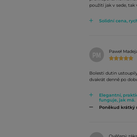
použití jak v sede, tak
Solidní cena, ry
Paweł Madej
PM
Bolesti dutin ustoupi
dvakrát denně po dobu
Elegantní, prakt
funguje, jak má.
Poněkud krátký 
Ověřený záka