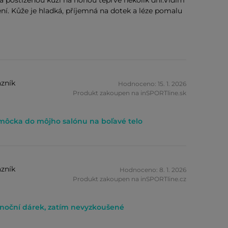
 postiženou kůži na nohou teprve několik dní.Vidím
ení. Kůže je hladká, příjemná na dotek a léze pomalu
zník
Hodnoceno: 15. 1. 2026
Produkt zakoupen na inSPORTline.sk
môcka do môjho salónu na boľavé telo
zník
Hodnoceno: 8. 1. 2026
Produkt zakoupen na inSPORTline.cz
noční dárek, zatím nevyzkoušené