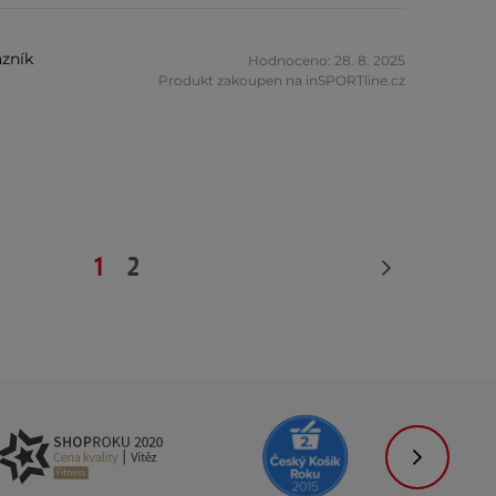
zník
Hodnoceno: 28. 8. 2025
Produkt zakoupen na inSPORTline.cz
1
2
Následujíc