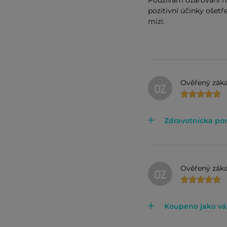
Používám ozařování na
pozitivní účinky ošetř
mizí.
Ověřený záka
OZ
Zdravotnícka po
Ověřený záka
OZ
Koupeno jako vá