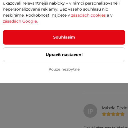
ukazovali relevantnější nabídky – v rámci personalizované i
nepersonalizované reklamy. Bez vašeho souhlasu nic
nesbíráme. Podrobnosti najdete v
zásadách cookies
a v
zásadách Google
.
Eliška Sosno
ES
Souhlasím
nepochopila jsem akorát
Upravit nastavení
silně svítí
různá nastavení
Pouze nezbytné
stabilní stativ
zatím nemám
Izabela Pęzio
IP