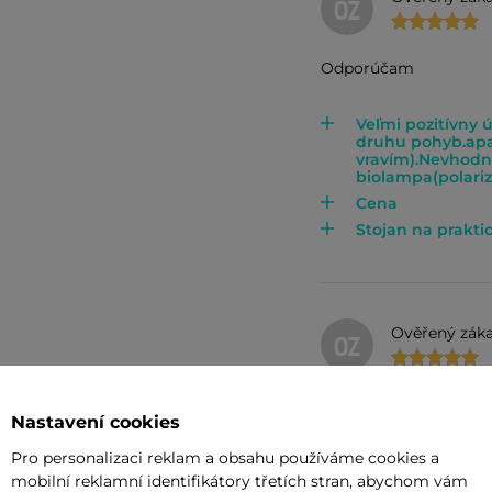
OZ
Odporúčam
Veľmi pozitívny 
druhu pohyb.apa
vravím).Nevhodné
biolampa(polariz.
Cena
Stojan na prakti
Ověřený záka
OZ
dobrá
Nastavení cookies
Pro personalizaci reklam a obsahu používáme cookies a
funguje jak má
mobilní reklamní identifikátory třetích stran, abychom vám
0