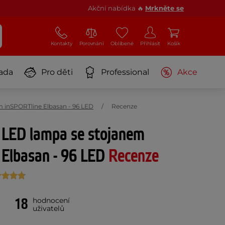
Akční nabídka 🔥
Mrkněte se
Kontakty
Porovnání
Oblíbené
Přihlásit
Košík
ada
Pro děti
Professional
Akce
m inSPORTline Elbasan - 96 LED
Recenze
á LED lampa se stojanem
 Elbasan - 96 LED
Recenze
18
hodnocení
uživatelů