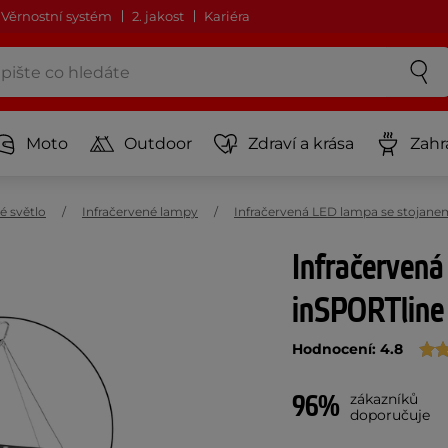
Věrnostní systém
2. jakost
Kariéra
Moto
Outdoor
Zdraví a krása
Zahr
é světlo
Infračervené lampy
Infračervená LED lampa se stojane
Infračerven
inSPORTline
Hodnocení: 4.8
96%
zákazníků
doporučuje