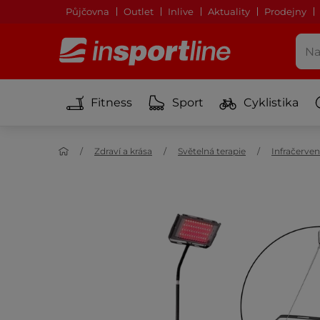
Půjčovna
Outlet
Inlive
Aktuality
Prodejny
Fitness
Sport
Cyklistika
Zdraví a krása
Světelná terapie
Infračerven