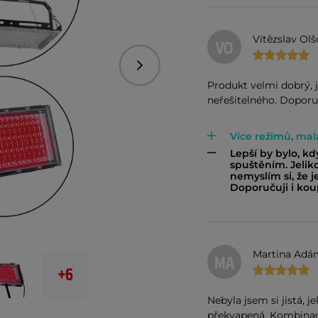
Vítězslav Ol
VO
Následující
Produkt velmi dobrý, j
neřešitelného. Doporu
Více režimů, mal
Lepší by bylo, kd
spuštěním. Jeliko
nemyslím si, že j
Doporučuji i kou
Martina Adá
MA
+6
Nebyla jsem si jistá, j
překvapená. Kombinace