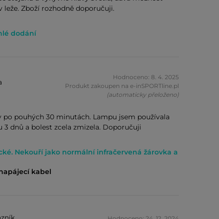
 v leže. Zboží rozhodně doporučuji.
chlé dodání
Hodnoceno: 8. 4. 2025
a
Produkt zakoupen na e-inSPORTline.pl
(automaticky přeloženo)
ly po pouhých 30 minutách. Lampu jsem používala
 3 dnů a bolest zcela zmizela. Doporučuji
ické. Nekouří jako normální infračervená žárovka a
napájecí kabel
zník
Hodnoceno: 24. 12. 2024