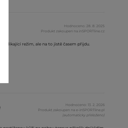
vá
Hodnoceno: 28. 8. 2025
Produkt zakoupen na inSPORTline.cz
 blikající režim, ale na to jistě časem přijdu.
Hodnoceno: 13. 2. 2026
ł
Produkt zakoupen na e-inSPORTline.pl
(automaticky přeloženo)