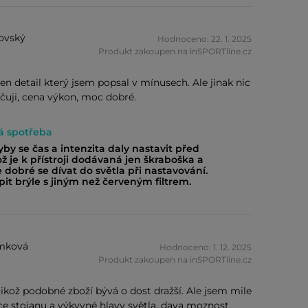
šovský
Hodnoceno: 22. 1. 2025
Produkt zakoupen na inSPORTline.cz
en detail který jsem popsal v mínusech. Ale jinak nic
čuji, cena výkon, moc dobré.
á spotřeba
yby se čas a intenzita daly nastavit před
ž je k přístroji dodávaná jen škraboška a
e dobré se dívat do světla při nastavování.
pit brýle s jiným než červeným filtrem.
mková
Hodnoceno: 1. 12. 2025
Produkt zakoupen na inSPORTline.cz
elikož podobné zboží bývá o dost dražší. Ale jsem mile
 stojanu a výkyvné hlavy světla, dava moznost