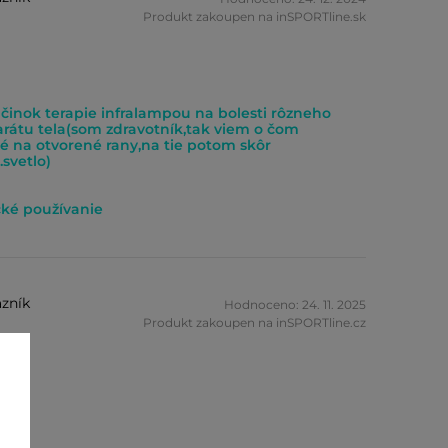
Produkt zakoupen na inSPORTline.sk
účinok terapie infralampou na bolesti rôzneho
rátu tela(som zdravotník,tak viem o čom
 na otvorené rany,na tie potom skôr
svetlo)
cké používanie
zník
Hodnoceno: 24. 11. 2025
Produkt zakoupen na inSPORTline.cz