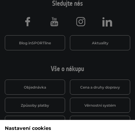
Sledujte nás
Facebook
Youtube
Instagram
LinkedIn
Blog inSPORTline
Aktuality
Vše o nákupu
Objednávka
Cena a druhy dopravy
Způsoby platby
Věrnostní systém
Montáž a servis
Reklamace a záruka
Nastavení cookies