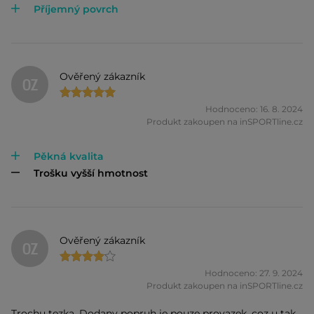
Příjemný povrch
Ověřený zákazník
OZ
Hodnoceno: 16. 8. 2024
Produkt zakoupen na inSPORTline.cz
Pěkná kvalita
Trošku vyšší hmotnost
Ověřený zákazník
OZ
Hodnoceno: 27. 9. 2024
Produkt zakoupen na inSPORTline.cz
Trochu tezka. Dodany popruh je pouze provazek, coz u tak