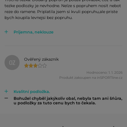
tezke podlozky je nevhodne. Nelze s popruhem nosit nebot
reze do ramene. Priplatila jsem si kvuli popruhu,ale priste
bych koupila levnejsi bez popruhu.
Prijemna, neklouze
Ověřený zákazník
OZ
Hodnoceno: 1. 1. 2026
Produkt zakoupen na inSPORTline.cz
Kvalitní podložka.
Bohužel chyběl jakýkoliv obal, nebyla tam ani šńůra,
u podložky za tuto cenu bych to čekala.