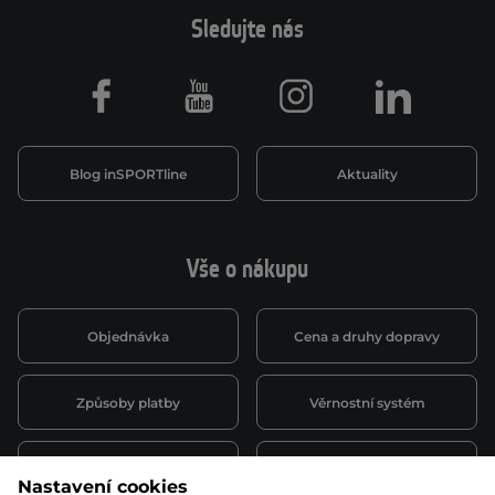
Sledujte nás
Facebook
Youtube
Instagram
LinkedIn
Blog inSPORTline
Aktuality
Vše o nákupu
Objednávka
Cena a druhy dopravy
Způsoby platby
Věrnostní systém
Montáž a servis
Reklamace a záruka
Nastavení cookies