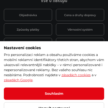
Vše o nákupu
Objednávka
Cena a druhy dopravy
Způsoby platby
Věrnostní systém
Montáž a servis
Reklamace a záruka
Nastavení cookies
Pro personalizaci reklam a obsahu používáme cookies a
Půjčovna
Kariéra
mobilní reklamní identifikátory třetích stran, abychom vám
obchodní podmínky
ukazovali relevantnější nabídky – v rámci personalizované i
nepersonalizované reklamy. Bez vašeho souhlasu nic
nesbíráme. Podrobnosti najdete v
zásadách cookies
a v
zásadách Google
.
© 2026 SEVEN SPORT s.r.o Všechna práva vyhrazena
Podle zákona o evidenci tržeb je prodávající povinen vystavit
Souhlasím
kupujícímu účtenku.
Zároveň je povinen zaevidovat přijatou tržbu u správce daně online; v
případě technického výpadku pak nejpozději do 48 hodin.