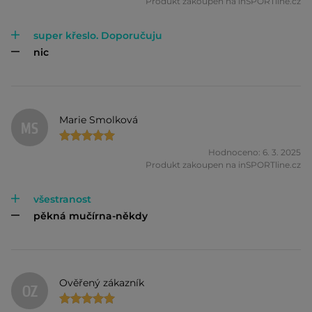
Produkt zakoupen na inSPORTline.cz
super křeslo. Doporučuju
nic
Marie Smolková
MS
Hodnoceno: 6. 3. 2025
Produkt zakoupen na inSPORTline.cz
všestranost
pěkná mučírna-někdy
Ověřený zákazník
OZ