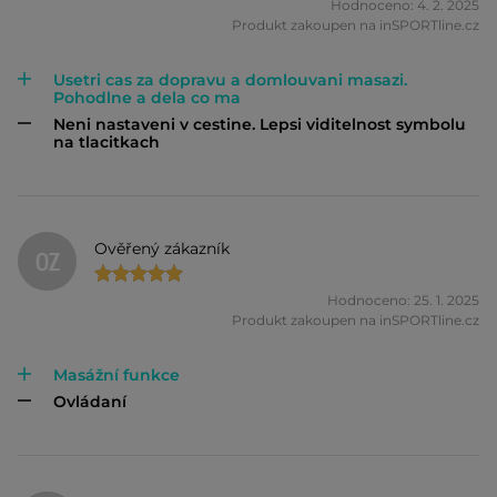
Hodnoceno: 4. 2. 2025
Produkt zakoupen na inSPORTline.cz
Usetri cas za dopravu a domlouvani masazi.
Pohodlne a dela co ma
Neni nastaveni v cestine. Lepsi viditelnost symbolu
na tlacitkach
Ověřený zákazník
OZ
Hodnoceno: 25. 1. 2025
Produkt zakoupen na inSPORTline.cz
Masážní funkce
Ovládaní