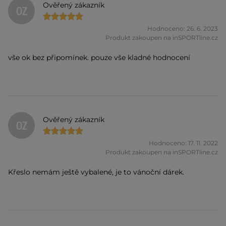
Ověřený zákazník
OZ
Hodnoceno: 26. 6. 2023
Produkt zakoupen na inSPORTline.cz
vše ok bez připomínek. pouze vše kladné hodnocení
Ověřený zákazník
OZ
Hodnoceno: 17. 11. 2022
Produkt zakoupen na inSPORTline.cz
Křeslo nemám ještě vybalené, je to vánoční dárek.