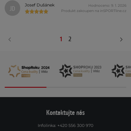
Josef Dušánek
Hodnoceno: 9. 1. 2026
JD
Produkt zakoupen na inSPORTline.cz
1
2
Kontaktujte nás
Infolinka
:
+420 556 300 970