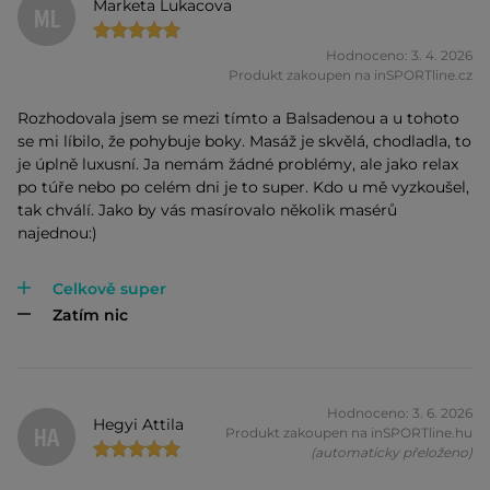
Marketa Lukacova
ML
Hodnoceno: 3. 4. 2026
Produkt zakoupen na inSPORTline.cz
Rozhodovala jsem se mezi tímto a Balsadenou a u tohoto
se mi líbilo, že pohybuje boky. Masáž je skvělá, chodladla, to
je úplně luxusní. Ja nemám žádné problémy, ale jako relax
po túře nebo po celém dni je to super. Kdo u mě vyzkoušel,
tak chválí. Jako by vás masírovalo několik masérů
najednou:)
Celkově super
Zatím nic
Hodnoceno: 3. 6. 2026
Hegyi Attila
HA
Produkt zakoupen na inSPORTline.hu
(automaticky přeloženo)